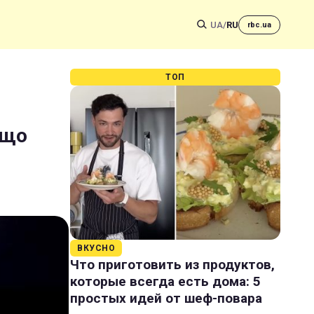
UA
/
RU
rbc.ua
ТОП
 що
ВКУСНО
Что приготовить из продуктов,
которые всегда есть дома: 5
простых идей от шеф-повара