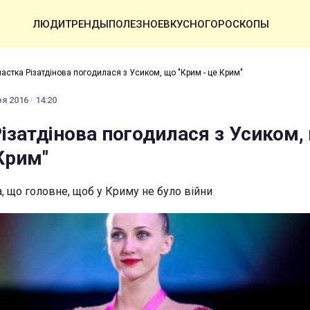
ЛЮДИ
ТРЕНДЫ
ПОЛЕЗНОЕ
ВКУСНО
ГОРОСКОПЫ
настка Різатдінова погодилася з Усиком, що "Крим - це Крим"
я 2016 · 14:20
ізатдінова погодилася з Усиком,
Крим"
, що головне, щоб у Криму не було війни