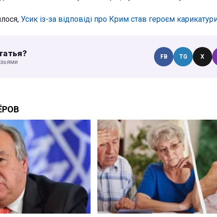
ялося,
Усик із-за відповіді про Крим став героєм карикатури
татья?
FB
TG
X
узьями