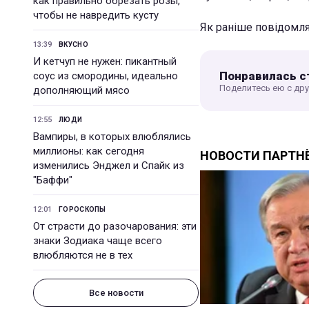
как правильно обрезать розы,
чтобы не навредить кусту
Як раніше повідомл
13:39
ВКУСНО
И кетчуп не нужен: пикантный
Понравилась с
соус из смородины, идеально
Поделитесь ею с др
дополняющий мясо
12:55
ЛЮДИ
Вампиры, в которых влюблялись
миллионы: как сегодня
изменились Энджел и Спайк из
"Баффи"
12:01
ГОРОСКОПЫ
От страсти до разочарования: эти
знаки Зодиака чаще всего
влюбляются не в тех
Все новости