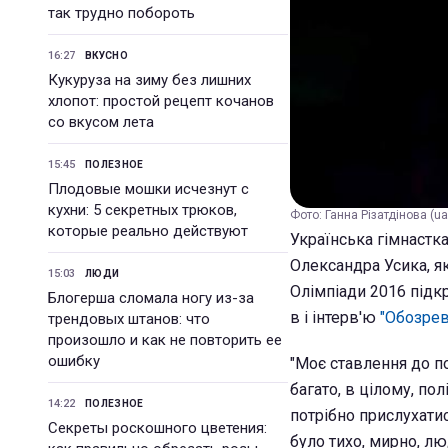
так трудно побороть
16:27
ВКУСНО
Кукуруза на зиму без лишних
хлопот: простой рецепт кочанов
со вкусом лета
15:45
ПОЛЕЗНОЕ
Плодовые мошки исчезнут с
кухни: 5 секретных трюков,
Фото: Ганна Різатдінова (ua
которые реально действуют
Українська гімнастка
Олександра Усика, я
15:03
ЛЮДИ
Олімпіади 2016 підкр
Блогерша сломала ногу из-за
в і інтерв'ю
"Обозрев
трендовых штанов: что
произошло и как не повторить ее
ошибку
"Моє ставлення до п
багато, в цілому, по
14:22
ПОЛЕЗНОЕ
потрібно прислухатис
Секреты роскошного цветения:
було тихо, мирно, лю