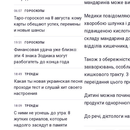
мандаринів може викл
06:07
ГОРОСКОПЫ
Медики повідомляют
Таро-гороскоп на 8 августа: кому
хворобою шлунка і д
карты обещают успех, перемены
и новые шансы
підвищеною кислотні
складу мандарина до
19:51
ГОРОСКОПЫ
відділів кишечника,
Финансовая удача уже близко:
эти 4 знака Зодиака могут
Також з обережніст
разбогатеть до конца года
захворювань, особли
кишкового тракту. З
18:49
ТРЕНДЫ
Какая ты новая украинская песня:
переїдання цього пр
проходи тест и слушай хит своего
настроения
Дитині можна почина
продукти однорічного
18:09
ТРЕНДЫ
С ними не уснешь до утра: 8
До речі, дієтологи н
жутких сериалов, которые
надолго засядут в памяти