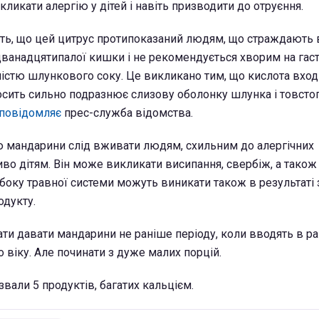
икати алергію у дітей і навіть призводити до отруєння.
ь, що цей цитрус протипоказаний людям, що страждають
ванадцятипалої кишки і не рекомендується хворим на гаст
стю шлункового соку. Це викликано тим, що кислота вход
сить сильно подразнює слизову оболонку шлунка і товстог
повідомляє
прес-служба відомства.
ю мандарини слід вживати людям, схильним до алергічних
во дітям. Він може викликати висипання, свербіж, а тако
 боку травної системи можуть виникати також в результаті
одукту.
ти давати мандарини не раніше періоду, коли вводять в ра
 віку. Але починати з дуже малих порцій.
азвали 5 продуктів, багатих кальцієм.