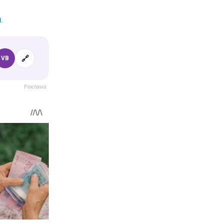
.
🔗
VB