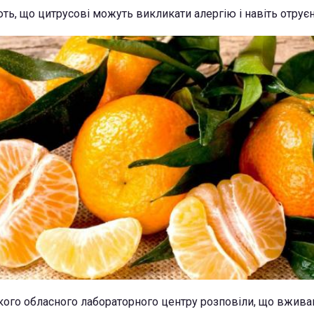
, що цитрусові можуть викликати алергію і навіть отрує
)
ького обласного лабораторного центру розповіли, що вжива