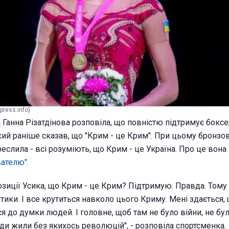
press.info)
 Ганна Різатдінова розповіла, що повністю підтримує бокс
кий раніше сказав, що "Крим - це Крим". При цьому бронзо
еслила - всі розуміють, що Крим - це Україна. Про це вон
ателю".
озиції Усика, що Крим - це Крим? Підтримую. Правда. Том
літики. І все крутиться навколо цього Криму. Мені здається,
я до думки людей. І головне, щоб там не було війни, не бу
ди жили без якихось революцій", - розповіла спортсменка.