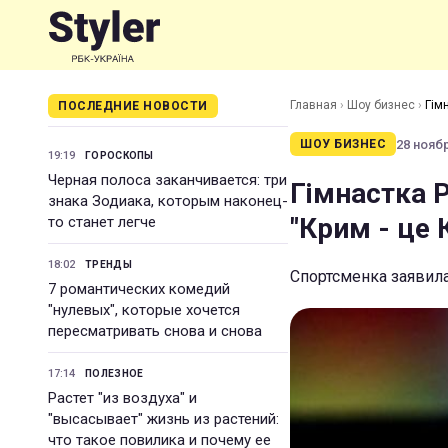
Главная
›
Шоу бизнес
›
Гім
ПОСЛЕДНИЕ НОВОСТИ
28 ноябр
ШОУ БИЗНЕС
19:19
ГОРОСКОПЫ
Черная полоса заканчивается: три
Гімнастка Р
знака Зодиака, которым наконец-
"Крим - це 
то станет легче
18:02
ТРЕНДЫ
Спортсменка заявила
7 романтических комедий
"нулевых", которые хочется
пересматривать снова и снова
17:14
ПОЛЕЗНОЕ
Растет "из воздуха" и
"высасывает" жизнь из растений:
что такое повилика и почему ее