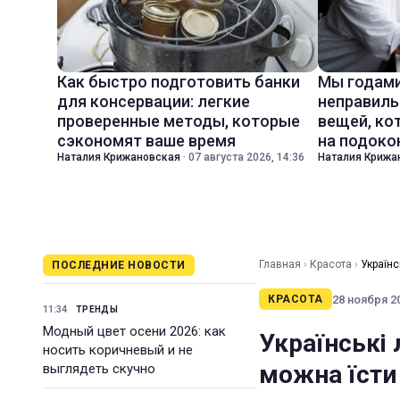
Как быстро подготовить банки
Мы годами
для консервации: легкие
неправиль
проверенные методы, которые
вещей, ко
сэкономят ваше время
на подоко
Наталия Крижановская
·
07 августа 2026, 14:36
Наталия Крижа
Главная
›
Красота
›
Українс
ПОСЛЕДНИЕ НОВОСТИ
28 ноября 20
КРАСОТА
11:34
ТРЕНДЫ
Модный цвет осени 2026: как
Українські 
носить коричневый и не
можна їсти
выглядеть скучно