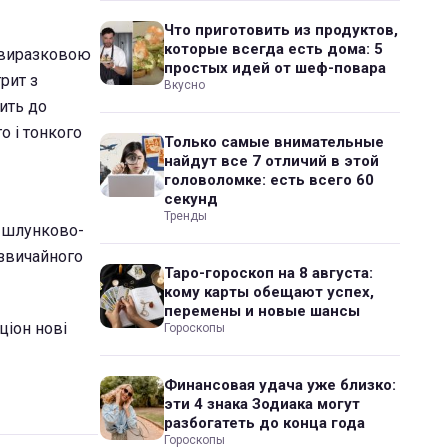
Что приготовить из продуктов,
которые всегда есть дома: 5
 виразковою
простых идей от шеф-повара
рит з
Вкусно
ить до
о і тонкого
Только самые внимательные
найдут все 7 отличий в этой
головоломке: есть всего 60
секунд
Тренды
ж шлунково-
 звичайного
Таро-гороскоп на 8 августа:
кому карты обещают успех,
перемены и новые шансы
ціон нові
Гороскопы
Финансовая удача уже близко:
эти 4 знака Зодиака могут
разбогатеть до конца года
Гороскопы