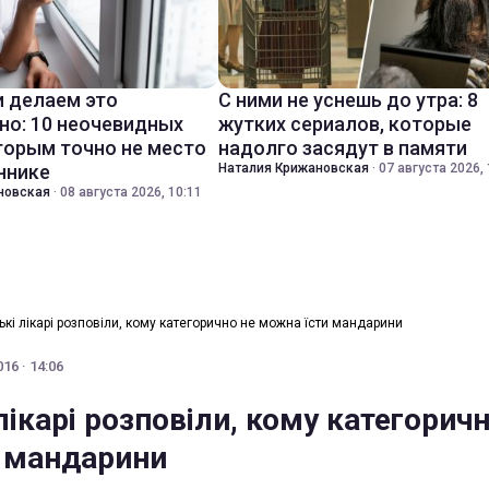
 делаем это
С ними не уснешь до утра: 8
но: 10 неочевидных
жутких сериалов, которые
торым точно не место
надолго засядут в памяти
ннике
Наталия Крижановская
·
07 августа 2026, 
новская
·
08 августа 2026, 10:11
ькі лікарі розповіли, кому категорично не можна їсти мандарини
16 · 14:06
лікарі розповіли, кому категоричн
 мандарини