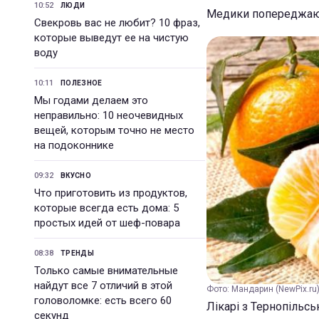
10:52
ЛЮДИ
Медики попереджають
Свекровь вас не любит? 10 фраз,
которые выведут ее на чистую
воду
10:11
ПОЛЕЗНОЕ
Мы годами делаем это
неправильно: 10 неочевидных
вещей, которым точно не место
на подоконнике
09:32
ВКУСНО
Что приготовить из продуктов,
которые всегда есть дома: 5
простых идей от шеф-повара
08:38
ТРЕНДЫ
Только самые внимательные
найдут все 7 отличий в этой
Фото: Мандарин (NewPix.ru
головоломке: есть всего 60
Лікарі з Тернопільс
секунд