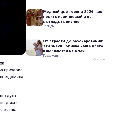
Модный цвет осени 2026: как
носить коричневый и не
выглядеть скучно
Тренды
От страсти до разочарования:
эти знаки Зодиака чаще всего
влюбляются не в тех
Гороскопы
ера
ва призерка
а повідомила
у що дуже
 що дійсно
ло вогню,