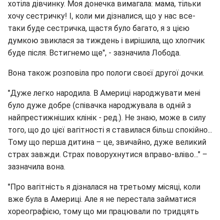
хотіла дівчинку. Моя донечка вимагала: мама, тільки
хочу сестричку! І, коли ми дізналися, що у нас все-
таки буде сестричка, щастя було багато, я з цією
думкою звиклася за тиждень і вирішила, що хлопчик
буде після. Встигнемо ще", - зазначила Лобода.
Вона також розповіла про пологи своєї другої дочки.
"Дуже легко народила. В Америці народжувати мені
було дуже добре (співачка народжувала в одній з
найпрестижніших клінік - ред.). Не знаю, може в силу
того, що до цієї вагітності я ставилася більш спокійно...
Тому що перша дитина – це, звичайно, дуже великий
страх завжди. Страх поворухнутися вправо-вліво..." –
зазначила вона.
"Про вагітність я дізналася на третьому місяці, коли
вже була в Америці. Але я не перестала займатися
хореографією, тому що ми працювали по тридцять