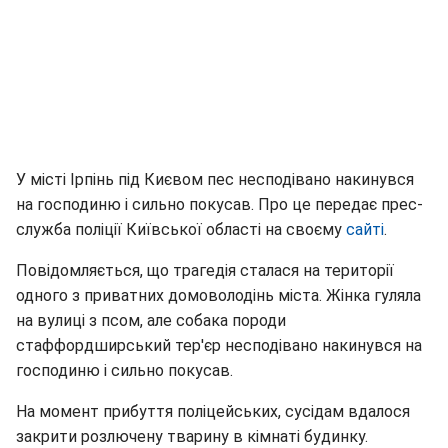
У місті Ірпінь під Києвом пес несподівано накинувся
на господиню і сильно покусав. Про це передає прес-
служба поліції Київської області на своєму
сайті
.
Повідомляється, що трагедія сталася на території
одного з приватних домоволодінь міста. Жінка гуляла
на вулиці з псом, але собака породи
стаффордширський тер'єр несподівано накинувся на
господиню і сильно покусав.
На момент прибуття поліцейських, сусідам вдалося
закрити розлючену тварину в кімнаті будинку.