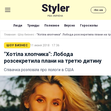
rbc.ua
Люди
Тренды
Полезное
Вкусно
Гороскопы
Главная
›
Шоу бизнес
›
"Хотіла хлопчика": Лобода розсекретила плани на т
ШОУ БИЗНЕС
11 июня 2018 · 17:36
"Хотіла хлопчика": Лобода
розсекретила плани на третю дитину
Співачка розповіла про пологи в США