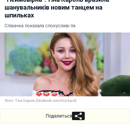
шанувальників новим танцем на
шпильках
Співачка показала спокусливі па
Фото: Тіна Кароль (facebook.com/tina.karol)
Поделиться