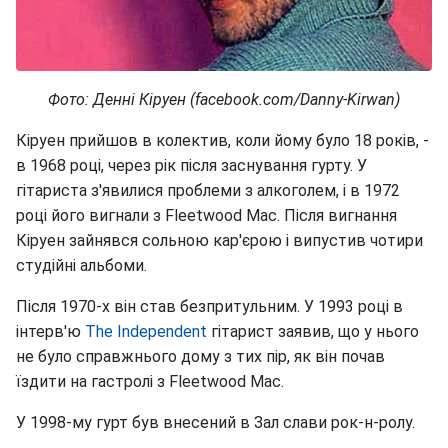
Фото: Денні Кіруен (facebook.com/Danny-Kirwan)
Кіруен прийшов в колектив, коли йому було 18 років, -
в 1968 році, через рік після заснування гурту. У
гітариста з'явилися проблеми з алкоголем, і в 1972
році його вигнали з Fleetwood Mac. Після вигнання
Кіруен зайнявся сольною кар'єрою і випустив чотири
студійні альбоми.
Після 1970-х він став безпритульним. У 1993 році в
інтерв'ю
The Independent
гітарист заявив, що у нього
не було справжнього дому з тих пір, як він почав
їздити на гастролі з Fleetwood Mac.
У 1998-му гурт був внесений в Зал слави рок-н-ролу.