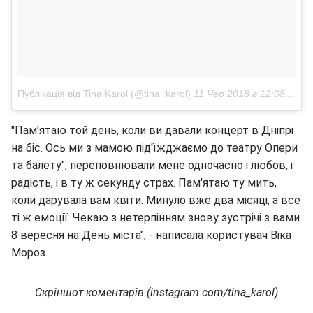
Публікація від Tina Karol (@tina_karol)
11 Чер 2018 в 12:08 PDT
"Пам'ятаю той день, коли ви давали концерт в Дніпрі
на біс. Ось ми з мамою під'їжджаємо до театру Опери
та балету", переповнювали мене одночасно і любов, і
радість, і в ту ж секунду страх. Пам'ятаю ту мить,
коли дарувала вам квіти. Минуло вже два місяці, а все
ті ж емоції. Чекаю з нетерпінням знову зустрічі з вами
8 вересня на День міста", - написала користувач Віка
Мороз.
Скріншот коментарів (instagram.com/tina_karol)