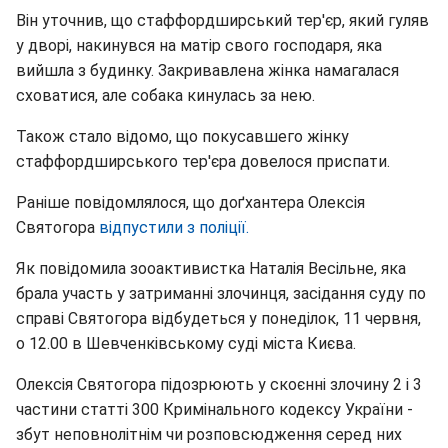
Він уточнив, що стаффордширський тер'єр, який гуляв
у дворі, накинувся на матір свого господаря, яка
вийшла з будинку. Закривавлена жінка намагалася
сховатися, але собака кинулась за нею.
Також стало відомо, що покусавшего жінку
стаффордширського тер'єра довелося приспати.
Раніше повідомлялося, що доґхантера Олексія
Святогора
відпустили з поліції.
Як повідомила зооактивистка Наталія Весільне, яка
брала участь у затриманні злочинця, засідання суду по
справі Святогора відбудеться у понеділок, 11 червня,
о 12.00 в Шевченківському суді міста Києва.
Олексія Святогора підозрюють у скоєнні злочину 2 і 3
частини статті 300 Кримінального кодексу України -
збут неповнолітнім чи розповсюдження серед них