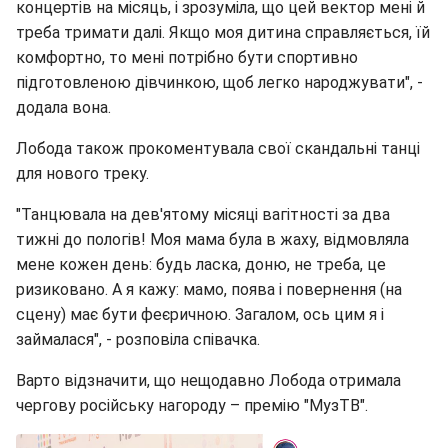
концертів на місяць, і зрозуміла, що цей вектор мені й
треба тримати далі. Якщо моя дитина справляється, їй
комфортно, то мені потрібно бути спортивно
підготовленою дівчинкою, щоб легко народжувати", -
додала вона.
Лобода також прокоментувала свої скандальні танці
для нового треку.
"Танцювала на дев'ятому місяці вагітності за два
тижні до пологів! Моя мама була в жаху, відмовляла
мене кожен день: будь ласка, доню, не треба, це
ризиковано. А я кажу: мамо, поява і повернення (на
сцену) має бути феєричною. Загалом, ось цим я і
займалася", - розповіла співачка.
Варто відзначити, що нещодавно Лобода отримала
чергову російську нагороду – премію "МузТВ".