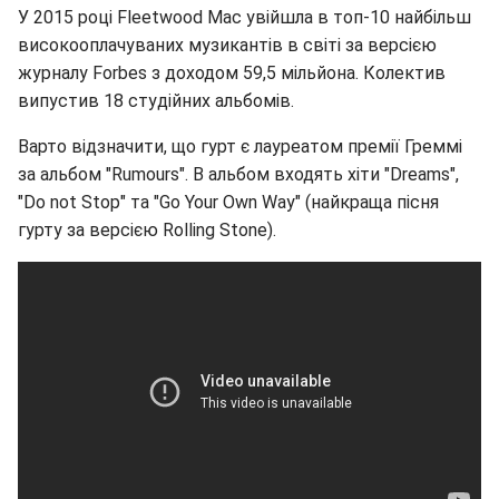
У 2015 році Fleetwood Mac увійшла в топ-10 найбільш
високооплачуваних музикантів в світі за версією
журналу Forbes з доходом 59,5 мільйона. Колектив
випустив 18 студійних альбомів.
Варто відзначити, що гурт є лауреатом премії Греммі
за альбом "Rumours". В альбом входять хіти "Dreams",
"Do not Stop" та "Go Your Own Way" (найкраща пісня
гурту за версією Rolling Stone).