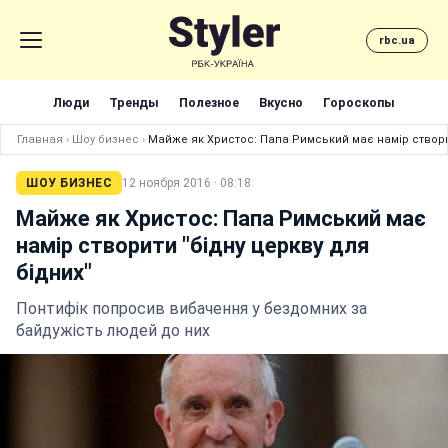
rbc.ua
Люди
Тренды
Полезное
Вкусно
Гороскопы
Главная
›
Шоу бизнес
›
Майже як Христос: Папа Римський має намір створит
ШОУ БИЗНЕС
12 ноября 2016 · 08:18
Майже як Христос: Папа Римський має
намір створити "бідну церкву для
бідних"
Понтифік попросив вибачення у бездомних за
байдужість людей до них