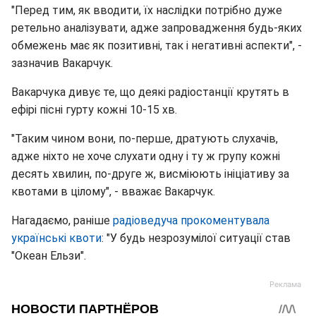
"Перед тим, як вводити, їх наслідки потрібно дуже
ретельно аналізувати, адже запровадження будь-яких
обмежень має як позитивні, так і негативні аспекти", -
зазначив Вакарчук.
Вакарчука дивує те, що деякі радіостанції крутять в
ефірі пісні гурту кожні 10-15 хв.
"Таким чином вони, по-перше, дратують слухачів,
адже ніхто не хоче слухати одну і ту ж групу кожні
десять хвилин, по-друге ж, висміюють ініціативу за
квотами в цілому", - вважає Вакарчук.
Нагадаємо, раніше
радіоведуча прокоментувала
українські квоти
: "У будь незрозумілої ситуації став
"Океан Ельзи".