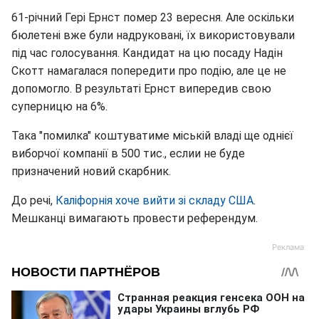
61-річний Гері Ернст помер 23 вересня. Але оскільки
бюлетені вже були надруковані, їх використовували
під час голосування. Кандидат на цю посаду Надін
Скотт намагалася попередити про подію, але це не
допомогло. В результаті Ернст випередив свою
суперницю на 6%.
Така "помилка" коштуватиме міській владі ще однієї
виборчої компанії в 500 тис., еслии не буде
призначений новий скарбник.
До речі,
Каліфорнія хоче вийти зі складу США
.
Мешканці вимагають провести референдум.