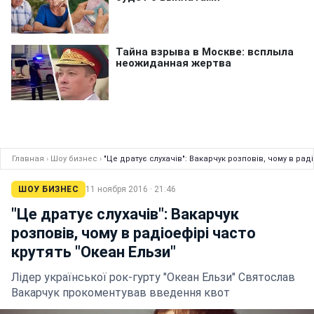
Главная
›
Шоу бизнес
›
"Це дратує слухачів": Вакарчук розповів, чому в рад
ШОУ БИЗНЕС
11 ноября 2016 · 21:46
"Це дратує слухачів": Вакарчук
розповів, чому в радіоефірі часто
крутять "Океан Ельзи"
Лідер української рок-гурту "Океан Ельзи" Святослав
Вакарчук прокоментував введення квот