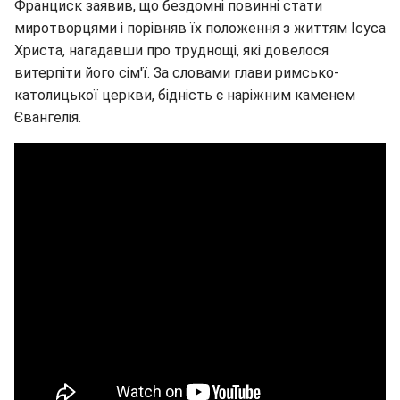
Франциск заявив, що бездомні повинні стати
миротворцями і порівняв їх положення з життям Ісуса
Христа, нагадавши про труднощі, які довелося
витерпіти його сім'ї. За словами глави римсько-
католицької церкви, бідність є наріжним каменем
Євангелія.