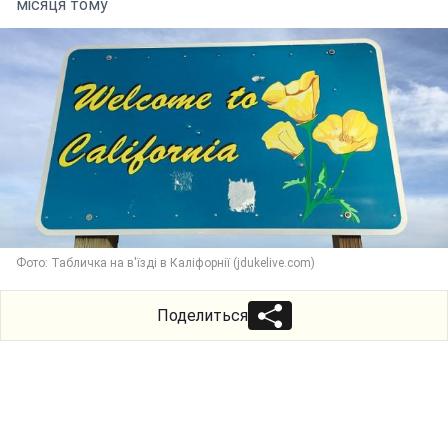
місяця тому
Фото: Табличка на в'їзді в Каліфорнії (jdukelive.com)
Поделиться