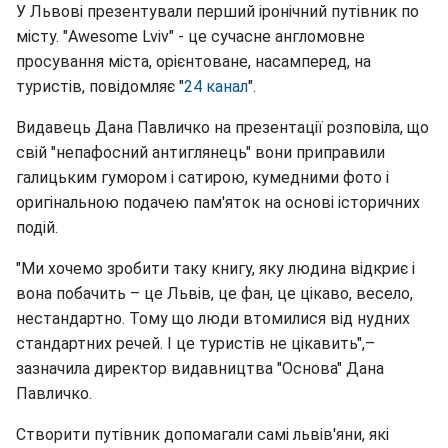
У Львові презентували перший іронічний путівник по
місту. "Awesome Lviv" - це сучасне англомовне
просування міста, орієнтоване, насамперед, на
туристів, повідомляє "
24 канал
".
Видавець Дана Павличко на презентації розповіла, що
свій "непафосний антиглянець" вони приправили
галицьким гумором і сатирою, кумедними фото і
оригінальною подачею пам'яток на основі історичних
подій.
"Ми хочемо зробити таку книгу, яку людина відкриє і
вона побачить – це Львів, це фан, це цікаво, весело,
нестандартно. Тому що люди втомилися від нудних
стандартних речей. І це туристів не цікавить",–
зазначила директор видавництва "Основа" Дана
Павличко.
Створити путівник допомагали самі львів'яни, які