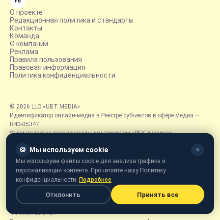
FB
О проекте
Редакционная политика и стандарты
Контакты
Команда
О компании
Реклама
Правила пользования
Правовая информация
Политика конфиденциальности
© 2026 LLC «UBT MEDIA»
Идентификатор онлайн-медиа в Реестре субъектов в сфере медиа —
R40-05347
Styler является развлекательным проектом «РБК-Украина»,
рассказывающим о людях, трендах и всё, что интересно читать вне
🍪
Мы используем cookie
✕
новостей.
Фотографии, иллюстрации и другие изображения принадлежат их
Мы используем файлы cookie для анализа трафика и
правообладателям. Использование фотографий, отмеченных Getty
персонализации контента. Прочитайте нашу Политику
Images, допускается исключительно при наличии письменного
конфиденциальности.
Подробнее
разрешения фотоагентства Getty Images. Фотографии, отмеченные
Отклонить
Принять все
логотипом «Styler» или подписанные «Styler» или «РБК-Украина», могут
использоваться на условиях лицензии Creative Commons Attribution
4.0 International.