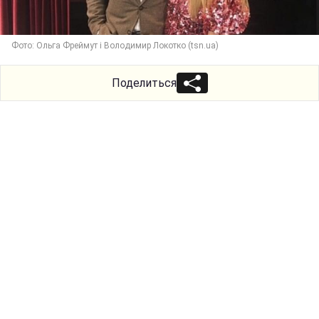
Фото: Ольга Фреймут і Володимир Локотко (tsn.ua)
Поделиться