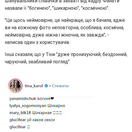
Шанувальники співачки в захваті від кадру. Фанати
назвали її "богинею", "шикарною", "космічною".
"Це щось неймовірне, це найкраще, що я бачила, адже
ви на кожному фото неповторна, особлива, космічна,
неймовірна, дуже ніжна і жіночна, як завжди", -
написав один з користувачів.
Інші сказали, що у Тіни "дуже пронизуючий, бездонний,
чаруючий, звабливий погляд".