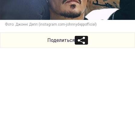
Фото: Джонні Депп (instagram.com-johnnydeppofficial)
Поделиться