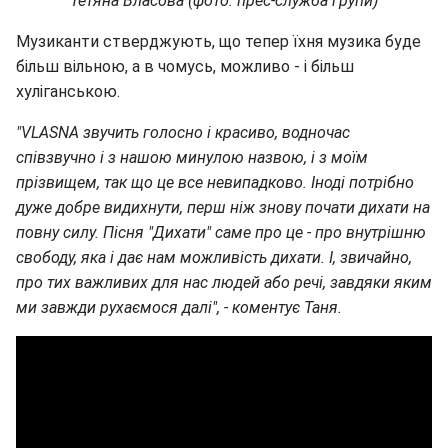
Тетяна Власова (фото: прес-служба групи)
Музиканти стверджують, що тепер їхня музика буде
більш вільною, а в чомусь, можливо - і більш
хуліганською.
"VLASNA звучить голосно і красиво, водночас
співзвучно і з нашою минулою назвою, і з моїм
прізвищем, так що це все невипадково. Іноді потрібно
дуже добре видихнути, перш ніж знову почати дихати на
повну силу. Пісня "Дихати" саме про це - про внутрішню
свободу, яка і дає нам можливість дихати. І, звичайно,
про тих важливих для нас людей або речі, завдяки яким
ми завжди рухаємося далі", - коментує Таня.