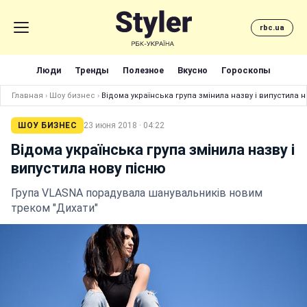
rbc.ua
Люди
Тренды
Полезное
Вкусно
Гороскопы
Главная
›
Шоу бизнес
›
Відома українська група змінила назву і випустила 
ШОУ БИЗНЕС
23 июня 2018 · 04:22
Відома українська група змінила назву і
випустила нову пісню
Група VLASNA порадувала шанувальників новим
треком "Дихати"