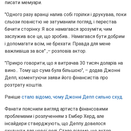
писати мемуари.
"Одного разу вранці налив собі горілки і друкував, поки
сльози повністю не затуманили погляд, і перестав
бачити сторінку. Я все намагався зрозуміти, чим
заслужив все це, що зробив... Намагався бути добрим
і допомагати всім, не брехати. Правда для мене
важливіша за все" ,– розповів актор.
"Прикро говорити, що я витрачав 30 тисяч доларів на
вино... Тому що сума була більшою", – додав Джонні
Депп, коментуючи заяви його фінансистів про
розтрату коштів.
Раніше
стало відомо, чому Джонні Депп сильно схуд
.
Фанати пояснили вигляд артиста фінансовими
проблемами і розлученням з Ембер Херд, але
інсайдери стверджують, що Деппу довелося
схуднути для нової ролі. Стало відомо, що актор