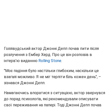
Голлівудський актор Джонні Депп почав пити після
розлучення з Ембер Херд. Про це він розповів в
інтерв'ю виданню
Rolling Stone
.
"Моє падіння було настільки глибоким, наскільки це
взагалі можливо. Я не міг терпіти біль кожен день", –
зізнався Джонні Депп.
Намагаючись впоратися з ситуацією, актор звернувся
до порад психологів, які рекомендували описувати
свої переживання на папері. Тоді Джонні Депп почав