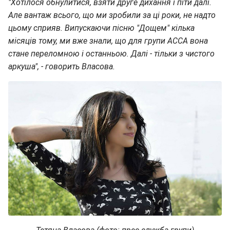
"Хотілося обнулитися, взяти друге дихання і піти далі.
Але вантаж всього, що ми зробили за ці роки, не надто
цьому сприяв. Випускаючи пісню "Дощем" кілька
місяців тому, ми вже знали, що для групи АССА вона
стане переломною і останньою. Далі - тільки з чистого
аркуша", - говорить Власова.