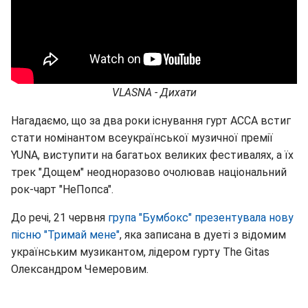
VLASNA - Дихати
Нагадаємо, що за два роки існування гурт АССА встиг
стати номінантом всеукраїнської музичної премії
YUNA, виступити на багатьох великих фестивалях, а їх
трек "Дощем" неодноразово очолював національний
рок-чарт "НеПопса".
До речі, 21 червня
група "Бумбокс" презентувала нову
пісню "Тримай мене"
, яка записана в дуеті з відомим
українським музикантом, лідером гурту The Gitas
Олександром Чемеровим.