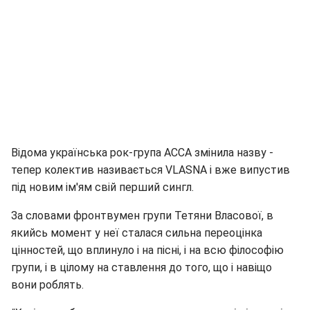
Відома українська рок-група АССА змінила назву -
тепер колектив називається VLASNA і вже випустив
під новим ім'ям свій перший сингл.
За словами фронтвумен групи Тетяни Власової, в
якийсь момент у неї сталася сильна переоцінка
цінностей, що вплинуло і на пісні, і на всю філософію
групи, і в цілому на ставлення до того, що і навіщо
вони роблять.