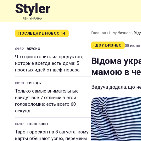
Главная
›
Шоу бизнес
›
Від
ПОСЛЕДНИЕ НОВОСТИ
08 июня 
ШОУ БИЗНЕС
09:32
ВКУСНО
Что приготовить из продуктов,
Відома укра
которые всегда есть дома: 5
мамою в че
простых идей от шеф-повара
08:38
ТРЕНДЫ
Ведуча додала, що н
Только самые внимательные
найдут все 7 отличий в этой
головоломке: есть всего 60
секунд
06:07
ГОРОСКОПЫ
Таро-гороскоп на 8 августа: кому
карты обещают успех, перемены