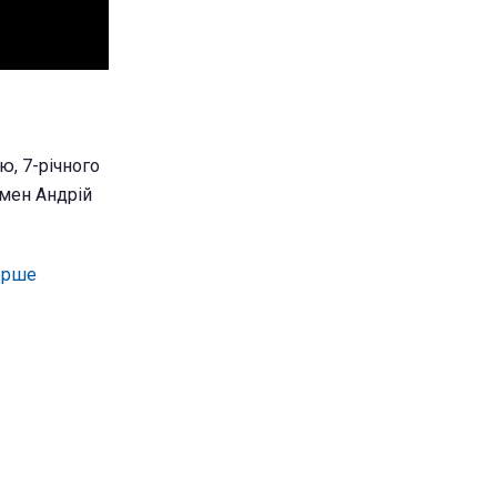
ю, 7-річного
смен Андрій
ерше