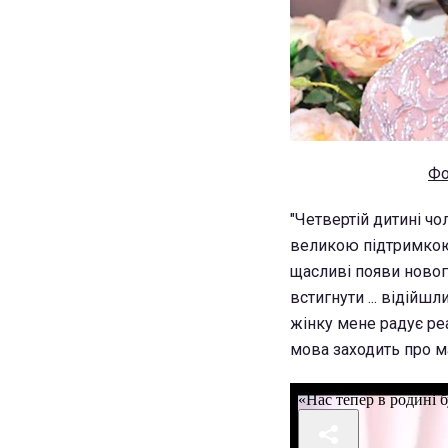
Фо
"Четвертій дитині чол
великою підтримкою 
щасливі появи нового
встигнути ... відійш
жінку мене радує реа
мова заходить про ма