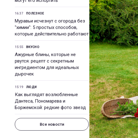
могут его испортить
16:37
ПОЛЕЗНОЕ
Муравьи исчезнут с огорода без
"химии": 5 простых способов,
которые действительно работают
15:55
ВКУСНО
Ажурные блины, которые не
рвутся: рецепт с секретным
ингредиентом для идеальных
дырочек
15:19
ЛЮДИ
Как выглядят возлюбленные
Дантеса, Пономарева и
Боржемской: редкие фото звезд
Все новости