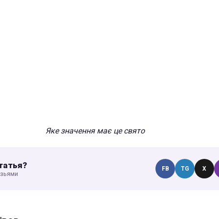
Яке значення має це свято
татья?
FB
TG
X
узьями