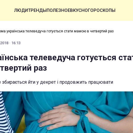
ЛЮДИ
ТРЕНДЫ
ПОЛЕЗНОЕ
ВКУСНО
ГОРОСКОПЫ
ома українська телеведуча готується стати мамою в четвертий раз
2018 · 16:13
їнська телеведуча готується ста
твертий раз
е збирається йти у декрет і продовжить працювати