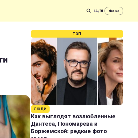
UA
/
RU
rbc.ua
ТОП
ти
ЛЮДИ
Как выглядят возлюбленные
Дантеса, Пономарева и
Боржемской: редкие фото