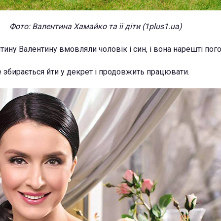
Фото: Валентина Хамайко та її діти (1plus1.ua)
ину Валентину вмовляли чоловік і син, і вона нарешті пого
е збирається йти у декрет і продовжить працювати.