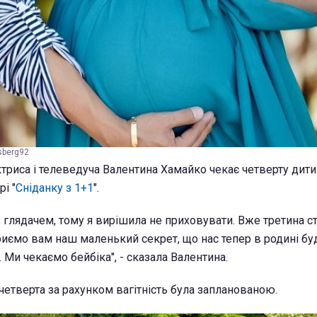
sberg92
ктриса і телеведуча Валентина Хамайко чекає четверту дити
і "
Сніданку з 1+1
".
з глядачем, тому я вирішила не приховувати. Вже третина с
риємо вам наш маленький секрет, що нас тепер в родині бу
 Ми чекаємо бейбіка", - сказала Валентина.
четверта за рахунком вагітність була запланованою.