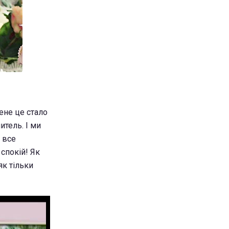
мене це стало
тель. І ми
 все
 спокій! Як
як тільки