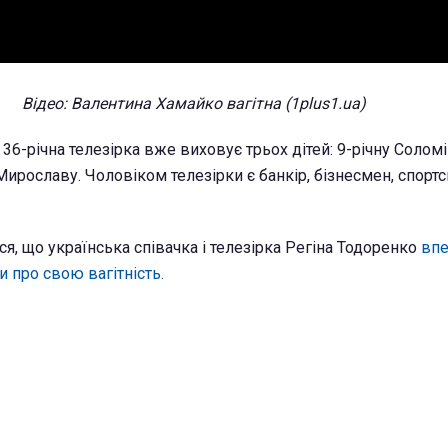
Відео: Валентина Хамайко вагітна (1plus1.ua)
 36-річна телезірка вже виховує трьох дітей: 9-річну Соломі
Мирославу. Чоловіком телезірки є банкір, бізнесмен, спорт
, що українська співачка і телезірка Регіна Тодоренко
вп
и про свою вагітність.