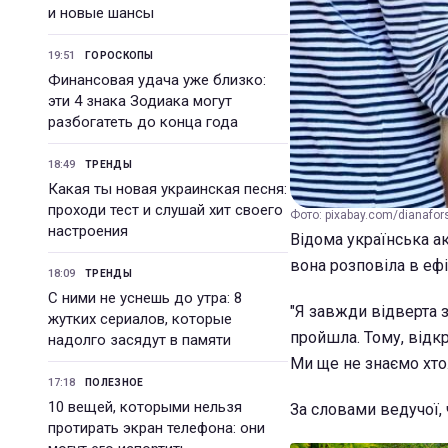
и новые шансы
19:51
ГОРОСКОПЫ
Финансовая удача уже близко:
эти 4 знака Зодиака могут
разбогатеть до конца года
18:49
ТРЕНДЫ
Какая ты новая украинская песня:
проходи тест и слушай хит своего
Фото: pixabay.com/dianafor
настроения
Відома українська а
вона розповіла в ефір
18:09
ТРЕНДЫ
С ними не уснешь до утра: 8
"Я завжди відверта 
жутких сериалов, которые
пройшла. Тому, відк
надолго засядут в памяти
Ми ще не знаємо хто.
17:18
ПОЛЕЗНОЕ
10 вещей, которыми нельзя
За словами ведучої, 
протирать экран телефона: они