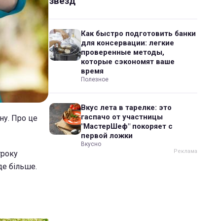
звезд
Как быстро подготовить банки
для консервации: легкие
проверенные методы,
которые сэкономят ваше
время
Полезное
Вкус лета в тарелке: это
гаспачо от участницы
ну. Про це
"МастерШеф" покоряет с
первой ложки
Вкусно
троку
де більше.