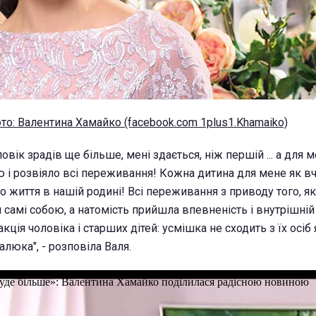
то: Валентина Хамайко (facebook.com 1plus1.Khamaiko)
овік зрадів ще більше, мені здається, ніж першій ... а для 
і розвіяло всі переживання! Кожна дитина для мене як вчи
 життя в нашій родині! Всі переживання з приводу того, як
ли самі собою, а натомість прийшла впевненість і внутрішній
кція чоловіка і старших дітей: усмішка не сходить з їх осіб 
люка", - розповіла Валя.