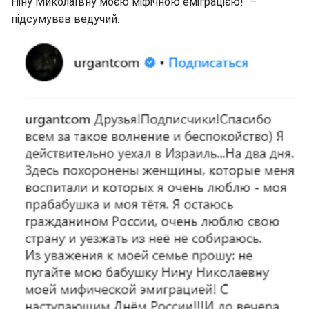
Ніну Миколаївну моєю міфічною еміграцією!" –
підсумував ведучий.