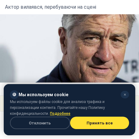
Актор вилаявся, перебуваючи на сцені
Фото: Роберт де Ніро (facebook.com Robert-DeNiro)
🍪
Мы используем cookie
✕
Мы используем файлы cookie для анализа трафика и
Поделиться
персонализации контента. Прочитайте нашу Политику
конфиденциальности.
Подробнее
Отклонить
Принять все