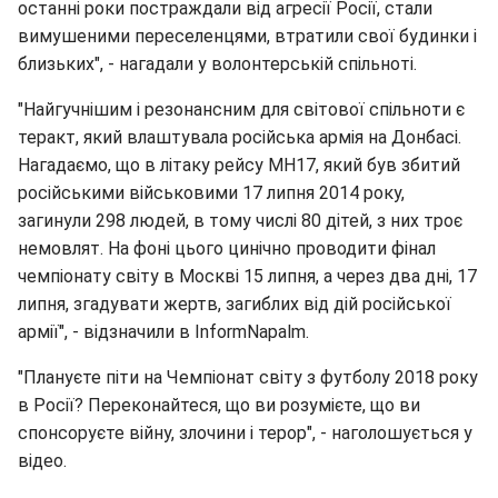
останні роки постраждали від агресії Росії, стали
вимушеними переселенцями, втратили свої будинки і
близьких", - нагадали у волонтерській спільноті.
"Найгучнішим і резонансним для світової спільноти є
теракт, який влаштувала російська армія на Донбасі.
Нагадаємо, що в літаку рейсу MH17, який був збитий
російськими військовими 17 липня 2014 року,
загинули 298 людей, в тому числі 80 дітей, з них троє
немовлят. На фоні цього цинічно проводити фінал
чемпіонату світу в Москві 15 липня, а через два дні, 17
липня, згадувати жертв, загиблих від дій російської
армії", - відзначили в InformNapalm.
"Плануєте піти на Чемпіонат світу з футболу 2018 року
в Росії? Переконайтеся, що ви розумієте, що ви
спонсоруєте війну, злочини і терор", - наголошується у
відео.