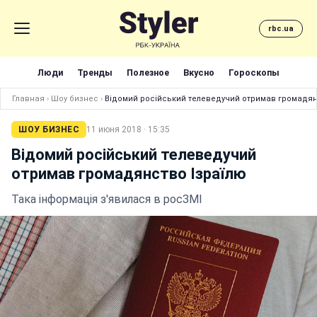
rbc.ua
Люди
Тренды
Полезное
Вкусно
Гороскопы
Главная
›
Шоу бизнес
›
Відомий російський телеведучий отримав громадян
ШОУ БИЗНЕС
11 июня 2018 · 15:35
Відомий російський телеведучий
отримав громадянство Ізраїлю
Така інформація з'явилася в росЗМІ