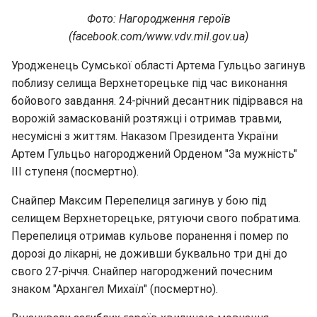
Фото: Нагородження героїв
(facebook.com/www.vdv.mil.gov.ua)
Уродженець Сумської області Артема Гульцьо загинув
поблизу селища Верхнеторецьке під час виконання
бойового завдання. 24-річний десантник підірвався на
ворожій замаскованій розтяжці і отримав травми,
несумісні з життям. Наказом Президента України
Артем Гульцьо нагороджений Орденом "За мужність"
III ступеня (посмертно).
Снайпер Максим Перепелиця загинув у бою під
селищем Верхнеторецьке, рятуючи свого побратима.
Перепелиця отримав кульове поранення і помер по
дорозі до лікарні, не доживши буквально три дні до
свого 27-річчя. Снайпер нагороджений почесним
знаком "Архангел Михаїл" (посмертно).