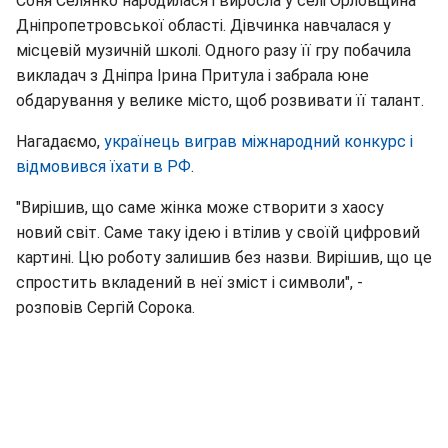
Соня Селянко народилася і виросла у селі Орловщина
Дніпропетровської області. Дівчинка навчалася у
місцевій музичній школі. Одного разу її гру побачила
викладач з Дніпра Ірина Притула і забрала юне
обдарування у велике місто, щоб розвивати її талант.
Нагадаємо,
українець виграв міжнародний конкурс і
відмовився їхати в РФ
.
"Вирішив, що саме жінка може створити з хаосу
новий світ. Саме таку ідею і втілив у своїй цифровий
картині. Цю роботу залишив без назви. Вирішив, що це
спростить вкладений в неї зміст і символи", -
розповів Сергій Сорока.