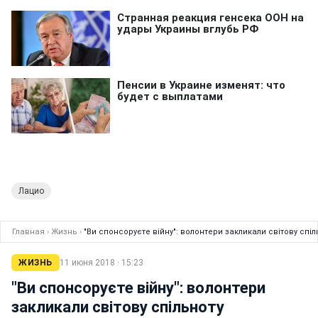
Лацио
Главная
›
Жизнь
›
"Ви спонсоруєте війну": волонтери закликали світову спіл
ЖИЗНЬ
11 июня 2018 · 15:23
"Ви спонсоруєте війну": волонтери
закликали світову спільноту