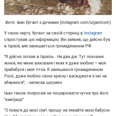
Фото: Іван Ургант з дочками (instagram.com/urgantcom)
У свою чергу, Ургант на своїй сторінці в
Іnstagram
спростував цю інформацію. Він заявив, що дійсно був
в Ізраїлі, але залишається громадянином РФ.
"Я дійсно поїхав в Ізраїль... На два дні. Тут поховані
жінки, які мене виховали і яких я дуже люблю – моя
прабабуся і моя тітка. Я залишаюся громадянином
Росії, дуже люблю свою країну і виїжджати з неї не
збираюся", - написав шоумен.
Іван також попросив не поширювати чутки про його
"еміграції".
"З поваги до моєї сім'ї прошу: не лякайте мою бабусю