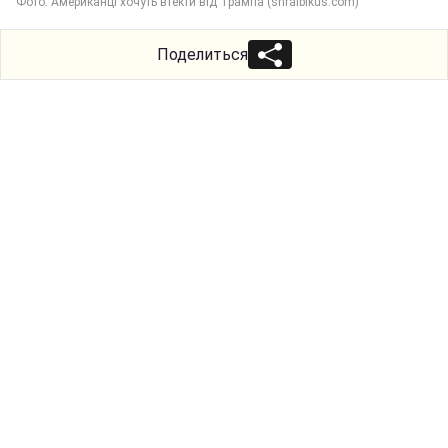
Фото: Американці хочуть втекти від Трампа (shraibikus.com)
Поделиться