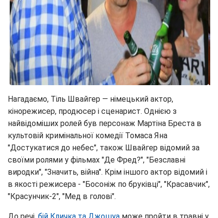
Нагадаємо, Тіль Швайгер — німецький актор,
кінорежисер, продюсер і сценарист. Однією з
найвідоміших ролей був персонаж Мартіна Бреста в
культовій кримінальної комедії Томаса Яна
"Достукатися до небес", також Швайгер відомий за
своїми ролями у фільмах "Де Фред?", "Безславні
виродки", "Значить, війна". Крім іншого актор відомий і
в якості режисера - "Босоніж по бруківці", "Красавчик",
"Красунчик-2", "Мед в голові".
До речі,
бій Кличка та Джошуа
може пройти в травні у