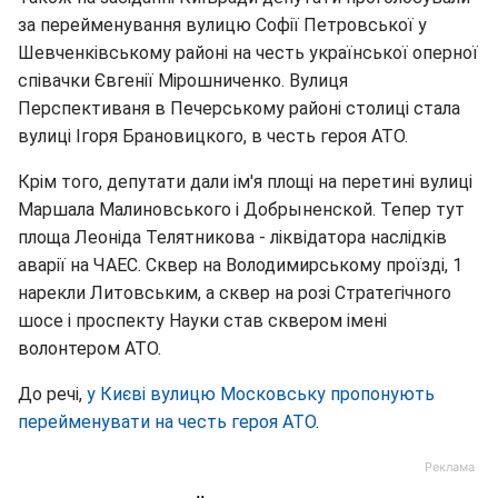
за перейменування вулицю Софії Петровської у
Шевченківському районі на честь української оперної
співачки Євгенії Мірошниченко. Вулиця
Перспективаня в Печерському районі столиці стала
вулиці Ігоря Брановицкого, в честь героя АТО.
Крім того, депутати дали ім'я площі на перетині вулиці
Маршала Малиновського і Добрыненской. Тепер тут
площа Леоніда Телятникова - ліквідатора наслідків
аварії на ЧАЕС. Сквер на Володимирському проїзді, 1
нарекли Литовським, а сквер на розі Стратегічного
шосе і проспекту Науки став сквером імені
волонтером АТО.
До речі,
у Києві вулицю Московську пропонують
перейменувати на честь героя АТО
.