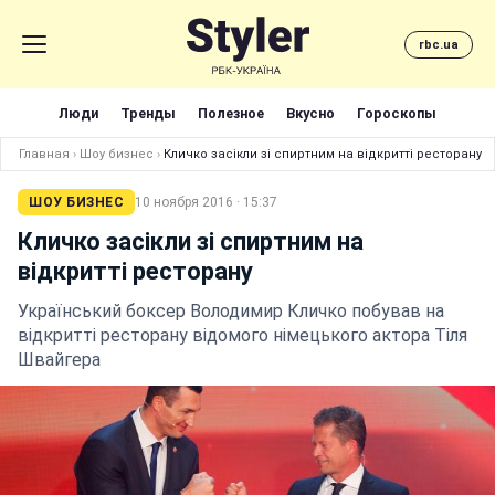
rbc.ua
Люди
Тренды
Полезное
Вкусно
Гороскопы
Главная
›
Шоу бизнес
›
Кличко засікли зі спиртним на відкритті ресторану
ШОУ БИЗНЕС
10 ноября 2016 · 15:37
Кличко засікли зі спиртним на
відкритті ресторану
Український боксер Володимир Кличко побував на
відкритті ресторану відомого німецького актора Тіля
Швайгера