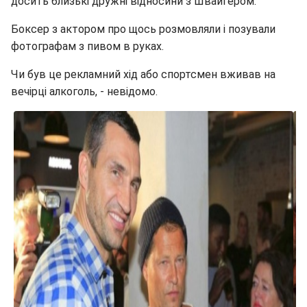
досить близькі дружні відносини з Швайгером.
Боксер з актором про щось розмовляли і позували
фотографам з пивом в руках.
Чи був це рекламний хід або спортсмен вживав на
вечірці алкоголь, - невідомо.