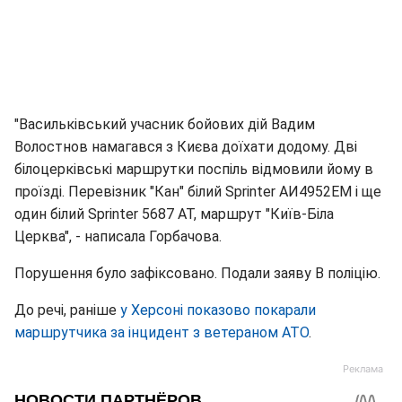
"Васильківський учасник бойових дій Вадим
Волостнов намагався з Києва доїхати додому. Дві
білоцерківські маршрутки поспіль відмовили йому в
проїзді. Перевізник "Кан" білий Sprinter АИ4952ЕМ і ще
один білий Sprinter 5687 АТ, маршрут "Київ-Біла
Церква", - написала Горбачова.
Порушення було зафіксовано. Подали заяву В поліцію.
До речі, раніше
у Херсоні показово покарали
маршрутчика за інцидент з ветераном АТО
.