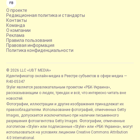
FB
О проекте
Редакционная политика и стандарты
Контакты
Команда
О компании
Реклама
Правила пользования
Правовая информация
Политика конфиденциальности
© 2026 LLC «UBT MEDIA»
Идентификатор онлайн-медиа в Реестре субъектов в сфере медиа —
R40-05347
Styler является развлекательным проектом «РБК-Украина»,
рассказывающим о людях, трендах и всё, что интересно читать вне
новостей.
Фотографии, иллюстрации и другие изображения принадлежат их
правообладателям. Использование фотографий, отмеченных Getty
Images, допускается исключительно при наличии письменного
разрешения фотоагентства Getty Images. Фотографии, отмеченные
логотипом «Styler» или подписанные «Styler» или «РБК-Украина», могут
использоваться на условиях лицензии Creative Commons Attribution
4.0 International.