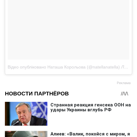
Відео опубліковано Наташа Корольова (@natellanatella)
Лис 9 2016 в 3:03 PST