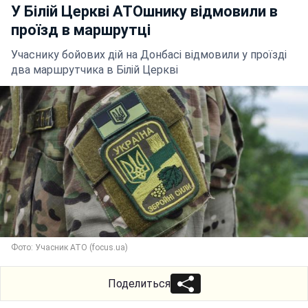
У Білій Церкві АТОшнику відмовили в
проїзд в маршрутці
Учаснику бойових дій на Донбасі відмовили у проїзді
два маршрутчика в Білій Церкві
Фото: Учасник АТО (focus.ua)
Поделиться