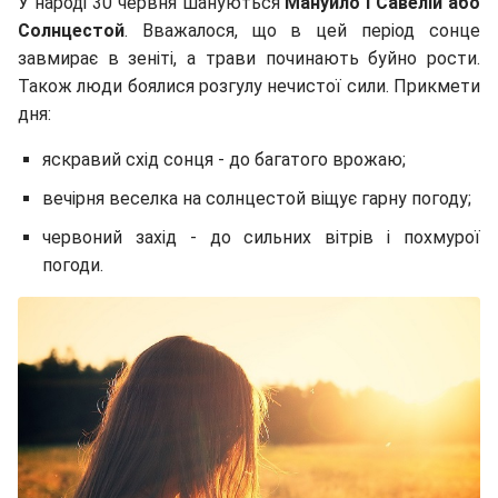
У народі 30 червня шануються
Мануйло і Савелій або
Солнцестой
. Вважалося, що в цей період сонце
завмирає в зеніті, а трави починають буйно рости.
Також люди боялися розгулу нечистої сили. Прикмети
дня:
яскравий схід сонця - до багатого врожаю;
вечірня веселка на солнцестой віщує гарну погоду;
червоний захід - до сильних вітрів і похмурої
погоди.