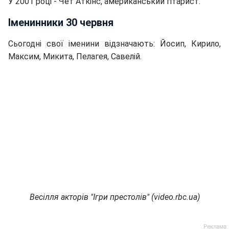
У 2001 році - Чет Аткінс, американський гітарист.
Іменинники 30 червня
Сьогодні свої іменини відзначають: Йосип, Кирило,
Максим, Микита, Пелагея, Савелій.
Весілля акторів "Ігри престолів" (video.rbc.ua)