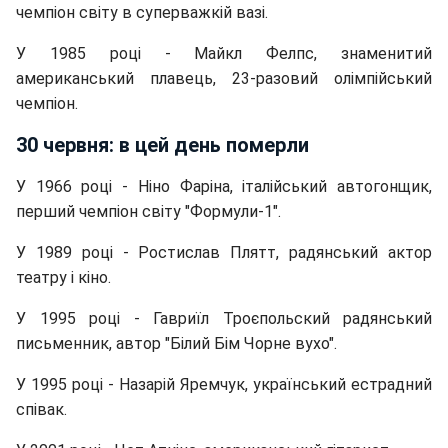
чемпіон світу в суперважкій вазі.
У 1985 році - Майкл Фелпс, знаменитий
американський плавець, 23-разовий олімпійський
чемпіон.
30 червня: в цей день померли
У 1966 році - Ніно Фаріна, італійський автогонщик,
перший чемпіон світу "Формули-1".
У 1989 році - Ростислав Плятт, радянський актор
театру і кіно.
У 1995 році - Гавриїл Троєпольский радянський
письменник, автор "Білий Бім Чорне вухо".
У 1995 році - Назарій Яремчук, український естрадний
співак.