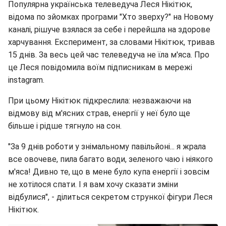
Популярна українська телеведуча Леся Нікітюк,
відома по зйомках програми "Хто зверху?" на Новому
каналі, рішуче взялася за себе і перейшла на здорове
харчування. Експеримент, за словами Нікітюк, тривав
15 днів. За весь цей час телеведуча не їла м'яса. Про
це Леся повідомила воїм підписникам в мережі
instagram.
При цьому Нікітюк підкреслила: незважаючи на
відмову від м'ясних страв, енергії у неї було ще
більше і рідше тягнуло на сон.
"За 9 днів роботи у знімальному павільйоні... я жрала
все овочеве, пила багато води, зеленого чаю і ніякого
м'яса! Дивно те, що в мене було купа енергії і зовсім
не хотілося спати. І я вам хочу сказати зміни
відбулися", - ділиться секретом стрункої фігури Леся
Нікітюк.