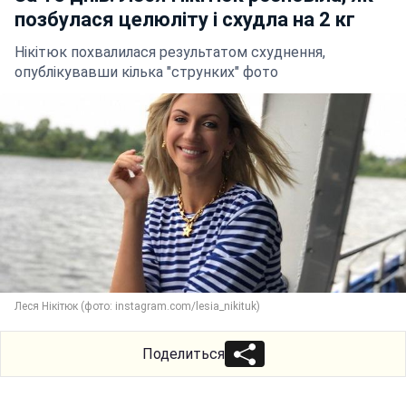
позбулася целюліту і схудла на 2 кг
Нікітюк похвалилася результатом схуднення,
опублікувавши кілька "струнких" фото
Леся Нікітюк (фото: instagram.com/lesia_nikituk)
Поделиться