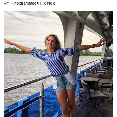
кг", - похвалилася Нікітюк.