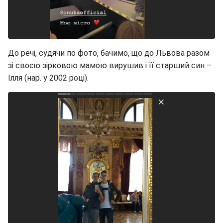
До речі, судячи по фото, бачимо, що до Львова разом
зі своєю зірковою мамою вирушив і її старший син –
Ілля (нар. у 2002 році).