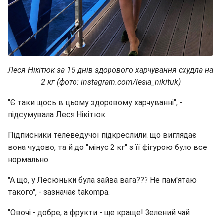
Леся Нікітюк за 15 днів здорового харчування схудла на
2 кг (фото: instagram.com/lesia_nikituk)
"Є таки щось в цьому здоровому харчуванні", -
підсумувала Леся Нікітюк.
Підписники телеведучої підкреслили, що виглядає
вона чудово, та й до "мінус 2 кг" з її фігурою було все
нормально.
"А що, у Лесюньки була зайва вага??? Не пам'ятаю
такого", - зазначає takompa.
"Овочі - добре, а фрукти - ще краще! Зелений чай