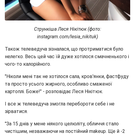
Стрункіша Леся Нікітюк (фото:
instagram.com/lesia_nikituk)
Також телеведуча зізналася, що протриматися було
нелегко. Весь цей час їй дуже хотілося смачненького і
чого-то калорійного.
"Ніколи мені так не хотілося сала, кров'янки, фастфуду
та просто усього жирного, особливо смаженої
картоплі. Боже!" - розповідає Леся Нікітюк.
І все ж телеведуча змогла перебороти себе і не
зірватися.
"За 15 днів у мене ніякого целюліту, обличчя стало
чистішим, незважаючи на постійний makeup. Ще й -2