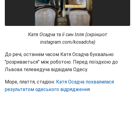
Катя Осадча та її син Ілля (скріншот
instagram.com/kosadcha)
До речі, останнім часом Катя Осадча буквально
"розривається" між роботою. Перед поїздкою до
Львова телеведуча відвідала Одесу.
Море, плаття, стадіон:
Катя Осадча похвалилася
результатом одеського відрядження
.