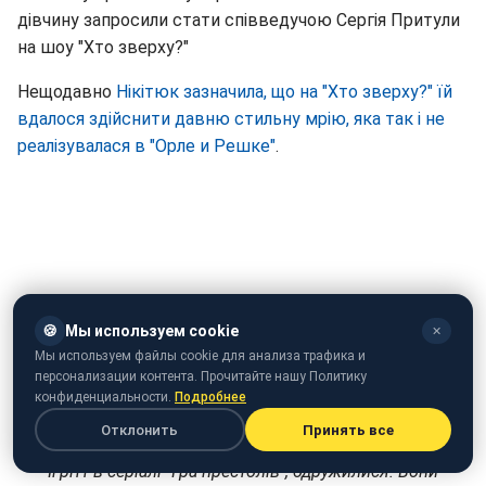
дівчину запросили стати співведучою Сергія Притули
на шоу "Хто зверху?"
Нещодавно
Нікітюк зазначила, що на "Хто зверху?" їй
вдалося здійснити давню стильну мрію, яка так і не
реалізувалася в "Орле и Решке"
.
🍪
Мы используем cookie
✕
Мы используем файлы cookie для анализа трафика и
персонализации контента. Прочитайте нашу Политику
конфиденциальности.
Подробнее
Отклонить
Принять все
Кіт Харінгтон і Роуз Леслі, які зіграли Джона Сноу і дику
Ігрітт в серіалі "Гра престолів", одружилися. Вони