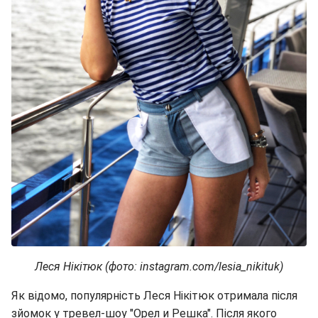
Леся Нікітюк (фото: instagram.com/lesia_nikituk)
Як відомо, популярність Леся Нікітюк отримала після
зйомок у тревел-шоу "Орел и Решка". Після якого