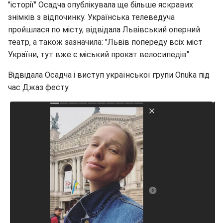
"історії" Осадча опублікувала ще більше яскравих
знімків з відпочинку. Українська телеведуча
пройшлася по місту, відвідала Львівський оперний
театр, а також зазначила: "Львів попереду всіх міст
України, тут вже є міський прокат велосипедів".
Відвідала Осадча і виступ української групи Onuka під
час Джаз фесту.