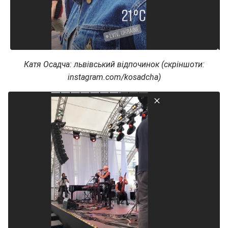
Катя Осадча: львівський відпочинок (скріншоти:
instagram.com/kosadcha)