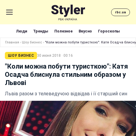
rbc.ua
Люди
Тренды
Полезное
Вкусно
Гороскопы
Главная
›
Шоу бизнес
›
"Коли можна побути туристкою": Катя Осадча блисн
ШОУ БИЗНЕС
30 июня 2018 · 00:16
"Коли можна побути туристкою": Катя
Осадча блиснула стильним образом у
Львові
Львів разом з телеведучою відвідав і її старший син