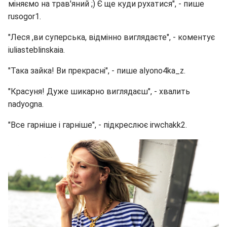
міняємо на трав'яний ;) Є ще куди рухатися", - пише
rusogor1.
"Леся ,ви суперська, відмінно виглядаєте", - коментує
iuliasteblinskaia.
"Така зайка! Ви прекрасні", - пише alyono4ka_z.
"Красуня! Дуже шикарно виглядаєш", - хвалить
nadyogna.
"Все гарніше і гарніше", - підкреслює irwchakk2.