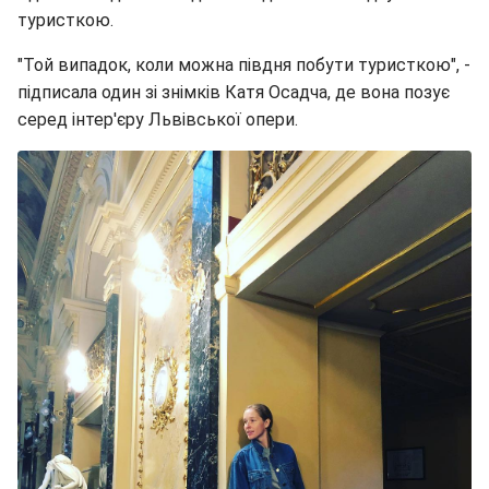
туристкою.
"Той випадок, коли можна півдня побути туристкою", -
підписала один зі знімків Катя Осадча, де вона позує
серед інтер'єру Львівської опери.