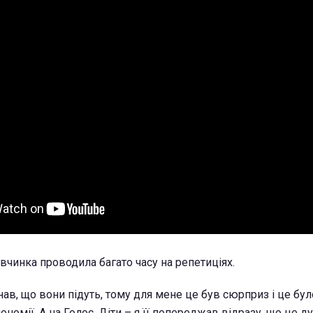
івчинка проводила багато часу на репетиціях.
знав, що вони підуть, тому для мене це був сюрприз і це бул
іономії. А на Голос. Діти – я її попереджав відразу, що це 