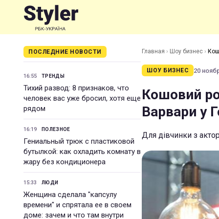
Главная
›
Шоу бизнес
›
Кош
ПОСЛЕДНИЕ НОВОСТИ
20 ноябр
ШОУ БИЗНЕС
16:55
ТРЕНДЫ
Тихий развод: 8 признаков, что
Кошовий ро
человек вас уже бросил, хотя еще
Варвари у Г
рядом
16:19
ПОЛЕЗНОЕ
Для дівчинки з акт
Гениальный трюк с пластиковой
бутылкой: как охладить комнату в
жару без кондиционера
15:33
ЛЮДИ
Женщина сделала "капсулу
времени" и спрятала ее в своем
доме: зачем и что там внутри