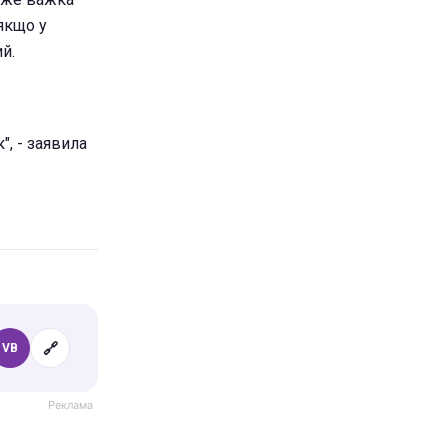
 якщо у
й.
", - заявила
🔗
VB