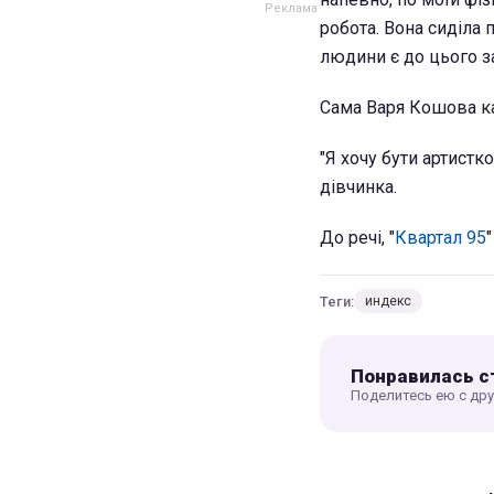
робота. Вона сиділа 
людини є до цього за
Сама Варя Кошова ка
"Я хочу бути артистко
дівчинка.
До речі, "
Квартал 95
Теги:
индекс
Понравилась с
Поделитесь ею с др