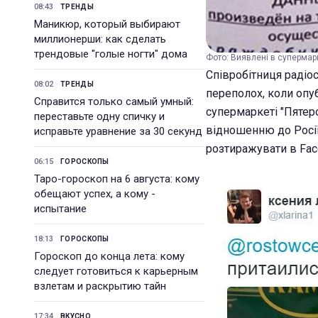
08:43
ТРЕНДЫ
Маникюр, который выбирают
миллионерши: как сделать
трендовые "голые ногти" дома
Фото: Виявлені в супермарк
Співробітниця радіо
08:02
ТРЕНДЫ
переполох, коли опу
Справится только самый умный:
супермаркеті "Пятер
переставьте одну спичку и
відношенню до Росії.
исправьте уравнение за 30 секунд
розтиражувати в Face
06:15
ГОРОСКОПЫ
Таро-гороскоп на 6 августа: кому
обещают успех, а кому -
испытание
18:13
ГОРОСКОПЫ
Гороскоп до конца лета: кому
следует готовиться к карьерным
взлетам и раскрытию тайн
17:34
ВКУСНО