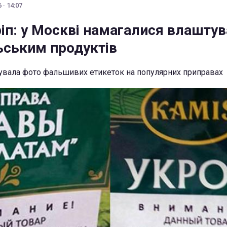
 · 14:07
іп: у Москві намагалися влаштув
ьським продуктів
увала фото фальшивих етикеток на популярних приправах