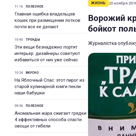
20 ноября 2016
ЖИЗНЬ
11:16
ПОЛЕЗНОЕ
Главная ошибка владельцев
Ворожий кр
кошек при размещении лотков:
бойкот пол
почти все ее делают
10:40
ТРЕНДЫ
Журналістка опублік
Эти вещи безнадежно портят
интерьер: дизайнеры советуют
избавиться от них уже сейчас
10:24
ВКУСНО
На Яблочный Спас: этот пирог из
старой кулинарной книги пекли
наши бабушки
09:56
ПОЛЕЗНОЕ
Аномальная жара сжигает грядки:
4 эффективных способа спасти
овощи от гибели