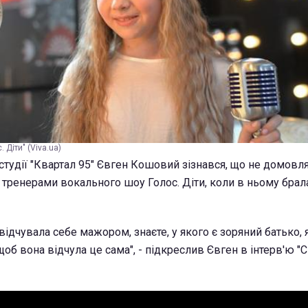
 Діти" (Viva.ua)
студії "Квартал 95" Євген Кошовий зізнався, що не домовл
 тренерами вокального шоу Голос. Діти, коли в ньому брала
 відчувала себе мажором, знаєте, у якого є зоряний батько, 
щоб вона відчула це сама", - підкреслив Євген в інтерв'ю "