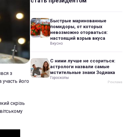
стать президентом
Быстрые маринованные
помидоры, от которых
невозможно оторваться:
настоящий взрыв вкуса
Вкусно
С ними лучше не ссориться:
астрологи назвали самые
мстительные знаки Зодиака
явся з
Гороскопы
 участь його
який скрізь
Світському