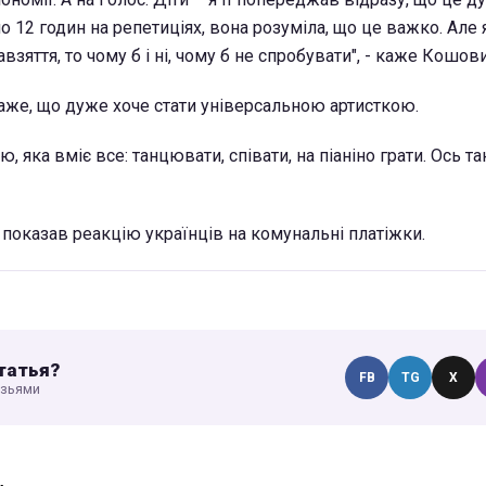
по 12 годин на репетиціях, вона розуміла, що це важко. Але
взяття, то чому б і ні, чому б не спробувати", - каже Кошови
же, що дуже хоче стати універсальною артисткою.
ю, яка вміє все: танцювати, співати, на піаніно грати. Ось так
" показав реакцію українців на комунальні платіжки.
татья?
FB
TG
X
узьями