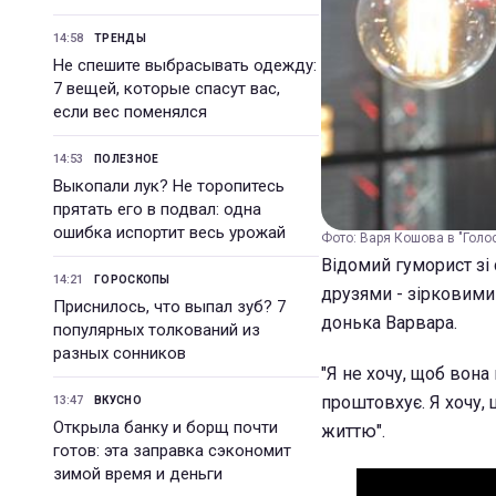
14:58
ТРЕНДЫ
Не спешите выбрасывать одежду:
7 вещей, которые спасут вас,
если вес поменялся
14:53
ПОЛЕЗНОЕ
Выкопали лук? Не торопитесь
прятать его в подвал: одна
ошибка испортит весь урожай
Фото: Варя Кошова в "Голос.
Відомий гуморист зі 
14:21
ГОРОСКОПЫ
друзями - зірковими
Приснилось, что выпал зуб? 7
донька Варвара.
популярных толкований из
разных сонников
"Я не хочу, щоб вона
проштовхує. Я хочу, 
13:47
ВКУСНО
Открыла банку и борщ почти
життю".
готов: эта заправка сэкономит
зимой время и деньги