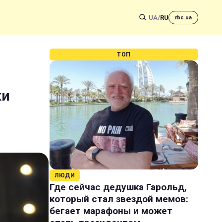
UA
/
RU
rbc.ua
ТОП
ки
ЛЮДИ
Где сейчас дедушка Гарольд,
который стал звездой мемов:
бегает марафоны и может