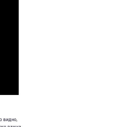
о видно,
дуже важка