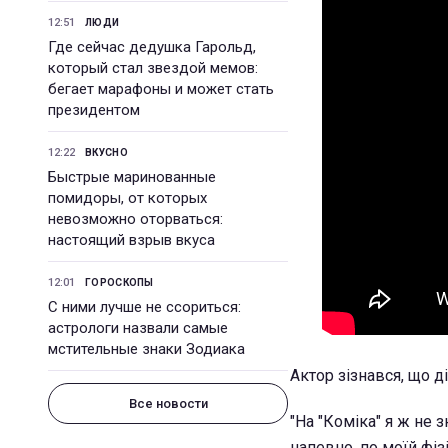
12:51
ЛЮДИ
Где сейчас дедушка Гарольд,
который стал звездой мемов:
бегает марафоны и может стать
президентом
12:22
ВКУСНО
Быстрые маринованные
помидоры, от которых
невозможно оторваться:
настоящий взрыв вкуса
12:01
ГОРОСКОПЫ
С ними лучше не ссориться:
астрологи назвали самые
мстительные знаки Зодиака
Актор зізнався, що д
Все новости
"На "Коміка" я ж не 
напевно, по моїй фіз