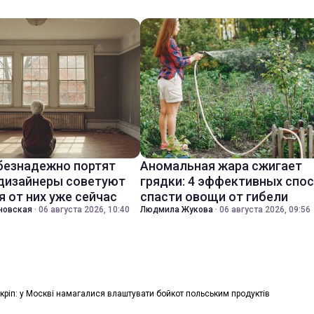
безнадежно портят
Аномальная жара сжигает
 дизайнеры советуют
грядки: 4 эффективных спо
я от них уже сейчас
спасти овощи от гибели
новская
·
06 августа 2026, 10:40
Людмила Жукова
·
06 августа 2026, 09:56
кріп: у Москві намагалися влаштувати бойкот польським продуктів