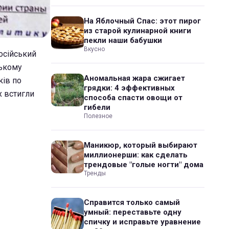
На Яблочный Спас: этот пирог
из старой кулинарной книги
пекли наши бабушки
Вкусно
осійський
ському
Аномальная жара сжигает
ків по
грядки: 4 эффективных
х встигли
способа спасти овощи от
гибели
Полезное
Маникюр, который выбирают
миллионерши: как сделать
трендовые "голые ногти" дома
Тренды
Справится только самый
умный: переставьте одну
спичку и исправьте уравнение