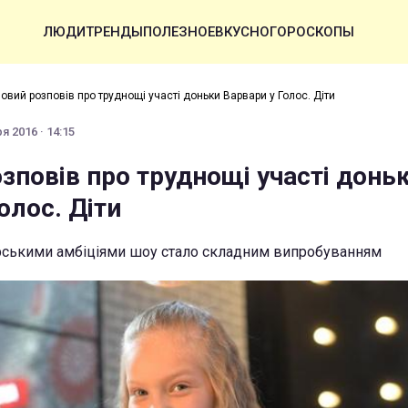
ЛЮДИ
ТРЕНДЫ
ПОЛЕЗНОЕ
ВКУСНО
ГОРОСКОПЫ
овий розповів про труднощі участі доньки Варвари у Голос. Діти
я 2016 · 14:15
зповів про труднощі участі донь
олос. Діти
орськими амбіціями шоу стало складним випробуванням