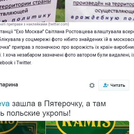
еті приправи з наклейками (twitter.com)
станції "Ехо Москви" Світлана Ростовцева влаштувала всер
блікувала у соцмережі фото нібито знайдених їй в москов
очка" приправ з позначкою про ворожість їх країн-виробни
 І хоча незабаром зазначені фото автором були видалені, ї
book і Twitter.