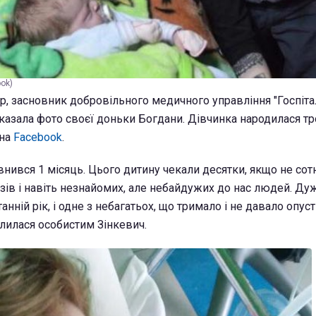
ok)
р, засновник добровільного медичного управління "Госпіта
казала фото своєї доньки Богдани. Дівчинка народилася т
 на
Facebook
.
нився 1 місяць. Цього дитину чекали десятки, якщо не сотн
узів і навіть незнайомих, але небайдужих до нас людей. Ду
анній рік, і одне з небагатьох, що тримало і не давало опуст
ілилася особистим Зінкевич.