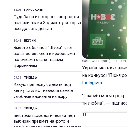
12:06
ГОРОСКОПЫ
Судьба на их стороне: астрологи
назвали знаки Зодиака, у которых
всегда есть деньги
10:41
ВКУСНО
Вместо обычной "Шубы": этот
салат со свеклой и крабовыми
палочками станет вашим
Фото: Ані Лорак (instagram
фирменным
Українська виконавиц
на конкурсі "Пісня р
09:33
ТРЕНДЫ
Instagram.
Какую прическу сделать под
кепку: стилист назвала самые
"Спасибі моїм прекр
удобные варианты на жару
ти любив", ― підписа
08:36
ТРЕНДЫ
Быстрый психологический тест:
выбирай предмет на фото и