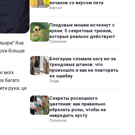
кочанов со вкусом лета
Вкусно
Плодовые мошки исчезнут с
кухни: 5 секретных трюков,
которые реально действуют
Полезное
льєри" Яна
рохи більше
Блогерша сломала ногу из-за
трендовых штанов: что
произошло и как не повторить
і моїх
ее ошибку
же багато
Люди
ити руки, це
Секреты роскошного
цветения: как правильно
обрезать розы, чтобы не
навредить кусту
Полезное