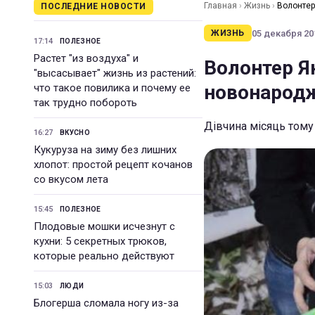
Главная
›
Жизнь
›
Волонтер
ПОСЛЕДНИЕ НОВОСТИ
05 декабря 201
ЖИЗНЬ
17:14
ПОЛЕЗНОЕ
Растет "из воздуха" и
Волонтер Я
"высасывает" жизнь из растений:
новонародж
что такое повилика и почему ее
так трудно побороть
Дівчина місяць тому
16:27
ВКУСНО
Кукуруза на зиму без лишних
хлопот: простой рецепт кочанов
со вкусом лета
15:45
ПОЛЕЗНОЕ
Плодовые мошки исчезнут с
кухни: 5 секретных трюков,
которые реально действуют
15:03
ЛЮДИ
Блогерша сломала ногу из-за