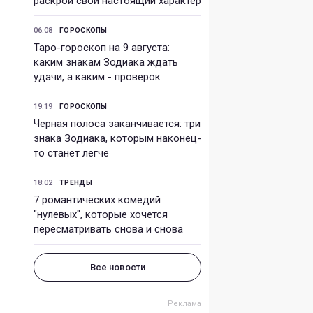
раскрой свой настоящий характер
06:08
ГОРОСКОПЫ
Таро-гороскоп на 9 августа:
каким знакам Зодиака ждать
удачи, а каким - проверок
19:19
ГОРОСКОПЫ
Черная полоса заканчивается: три
знака Зодиака, которым наконец-
то станет легче
18:02
ТРЕНДЫ
7 романтических комедий
"нулевых", которые хочется
пересматривать снова и снова
Все новости