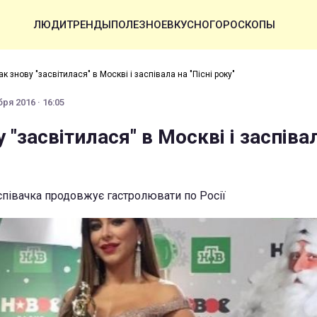
ЛЮДИ
ТРЕНДЫ
ПОЛЕЗНОЕ
ВКУСНО
ГОРОСКОПЫ
к знову "засвітилася" в Москві і заспівала на "Пісні року"
ря 2016 · 16:05
 "засвітилася" в Москві і заспіва
співачка продовжує гастролювати по Росії