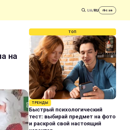
UA
/
RU
rbc.ua
ТОП
ла на
ТРЕНДЫ
Быстрый психологический
тест: выбирай предмет на фото
и раскрой свой настоящий