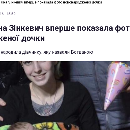
 Яна Зінкевич вперше показала фото новонародженої дочки
6 · 15:59
на Зінкевич вперше показала фо
еної дочки
 народила дівчинку, яку назвали Богданою