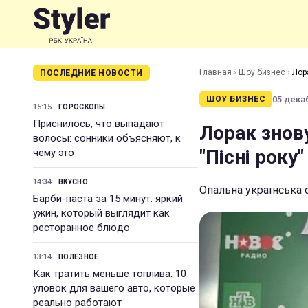
Главная
›
Шоу бизнес
›
Лора
ПОСЛЕДНИЕ НОВОСТИ
05 декаб
ШОУ БИЗНЕС
15:15
ГОРОСКОПЫ
Приснилось, что выпадают
Лорак знову
волосы: сонники объясняют, к
"Пісні року"
чему это
14:34
ВКУСНО
Опальна українська 
Барби-паста за 15 минут: яркий
ужин, который выглядит как
ресторанное блюдо
13:14
ПОЛЕЗНОЕ
Как тратить меньше топлива: 10
уловок для вашего авто, которые
реально работают