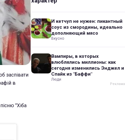
характер
И кетчуп не нужен: пикантный
соус из смородины, идеально
дополняющий мясо
Вкусно
Вампиры, в которых
влюблялись миллионы: как
сегодня изменились Энджел и
Спайк из "Баффи"
об заспівати
Люди
рафій в
пісню "Хіба