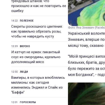
трендовых штанов: что
произошло и как не повторить ее
ошибку
14:22
ПОЛЕЗНОЕ
Секреты роскошного цветения:
Фото: Яна Зінкевич (Facebo
как правильно обрезать розы,
Український волонте
чтобы не навредить кусту
Зінкевич, вперше по
місяці тому, сказано
13:39
ВКУСНО
И кетчуп не нужен: пикантный
"Моїй принцесі випов
соус из смородины, идеально
дополняющий мясо
близьких, братів, др
було пережито за ост
12:55
ЛЮДИ
моя Богданка", - под
Вампиры, в которых влюблялись
миллионы: как сегодня
изменились Энджел и Спайк из
"Баффи"
12:01
ГОРОСКОПЫ