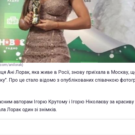
.com/anilorak)
я Ані Лорак, яка живе в Росії, знову приїхала в Москву, щ
оку". Про це стало відомо з опублікованих співачкою фотог
асним авторам Ігорю Крутому і Ігорю Ніколаєву за красиву 
ла Лорак один зі знімків.