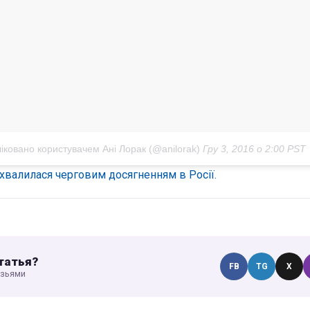
іковано користувачем Ані Лорак (@anilorak)
Гру 3, 2016 о 2:00 PST
хвалилася черговим досягненням в Росії.
татья?
FB
TG
X
узьями