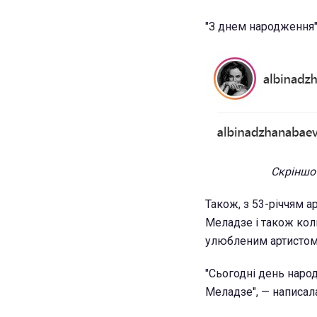
"З днем народження",
Скріншот
Також, з 53-річчям а
Меладзе і також коли
улюбленим артистом
"Сьогодні день наро
Меладзе", — написал