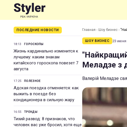
Главная
›
Шоу бизнес
›
"На
ПОСЛЕДНИЕ НОВОСТИ
23 июня 
ШОУ БИЗНЕС
18:13
ГОРОСКОПЫ
Жизнь кардинально изменится к
"Найкращий 
лучшему: каким знакам
Меладзе з 
китайского гороскопа повезет 7
августа
Валерій Меладзе свя
17:25
ПОЛЕЗНОЕ
Адская поездка отменяется: как
выжить в поезде без
кондиционера в сильную жару
16:55
ТРЕНДЫ
Тихий развод: 8 признаков, что
человек вас уже бросил, хотя еще