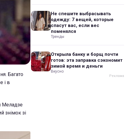
Не спешите выбрасывать
одежду: 7 вещей, которые
спасут вас, если вес
поменялся
Тренды
Открыла банку и борщ почти
готов: эта заправка сэкономит
зимой время и деньги
Вкусно
ня. Багато
е і в
ія Меладзе
й знімок зі