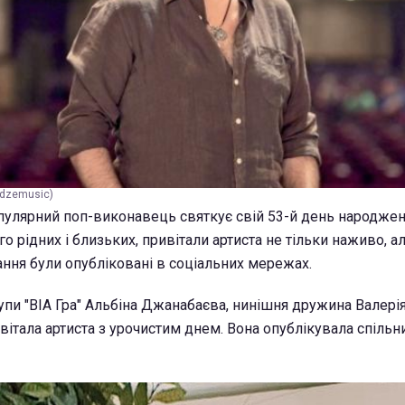
adzemusic)
пулярний поп-виконавець святкує свій 53-й день народжен
о рідних і близьких, привітали артиста не тільки наживо, ал
ння були опубліковані в соціальних мережах.
упи "ВІА Гра" Альбіна Джанабаєва, нинішня дружина Валер
італа артиста з урочистим днем. Вона опублікувала спільни