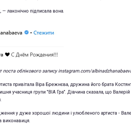
 — лаконічно підписала вона.
 поста облікового запису instagram.com/albinadzhanabaev
ртиста привітала Віра Брежнєва, дружина його брата Костян
шня учасниця групи "ВІА Гра". Дівчина сказала, що Валерій 
.
дження у дуже хорошої людини і улюбленого артиста - Вале
а виконавиця.