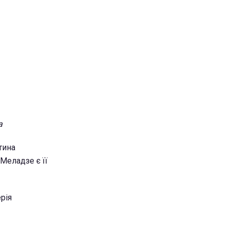
a
тина
Меладзе є її
рія