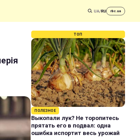
UA
/
RU
rbc.ua
ТОП
лерія
ПОЛЕЗНОЕ
Выкопали лук? Не торопитесь
прятать его в подвал: одна
ошибка испортит весь урожай