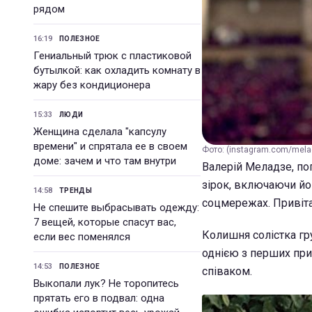
рядом
16:19
ПОЛЕЗНОЕ
Гениальный трюк с пластиковой
бутылкой: как охладить комнату в
жару без кондиционера
15:33
ЛЮДИ
Женщина сделала "капсулу
времени" и спрятала ее в своем
Фото: (instagram.com/mel
доме: зачем и что там внутри
Валерій Меладзе, по
зірок, включаючи йог
14:58
ТРЕНДЫ
соцмережах. Привіта
Не спешите выбрасывать одежду:
7 вещей, которые спасут вас,
Колишня солістка гр
если вес поменялся
однією з перших прив
14:53
ПОЛЕЗНОЕ
співаком.
Выкопали лук? Не торопитесь
прятать его в подвал: одна