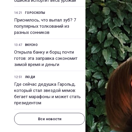
ошибка испортит весь урожай
14:21
ГОРОСКОПЫ
Приснилось, что выпал зуб? 7
популярных толкований из
разных сонников
13:47
ВКУСНО
Открыла банку и борщ почти
готов: эта заправка сэкономит
зимой время и деньги
12:51
ЛЮДИ
Где сейчас дедушка Гарольд,
который стал звездой мемов:
бегает марафоны и может стать
президентом
Все новости