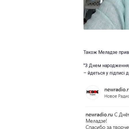
Також Меладзе привіт
"З Днем народження, 
– йдеться у підписі д