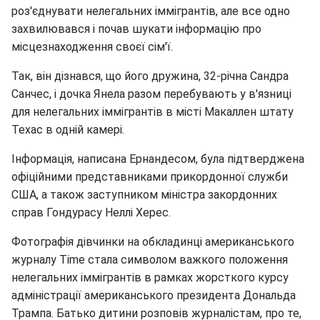
роз'єднувати нелегальних іммігрантів, але все одно
захвилювався і почав шукати інформацію про
місцезнаходження своєї сім'ї.
Так, він дізнався, що його дружина, 32-річна Сандра
Санчес, і дочка Янела разом перебувають у в'язниці
для нелегальних іммігрантів в місті Макаллен штату
Техас в одній камері.
Інформація, написана Ернандесом, була підтверджена
офіційними представниками прикордонної служби
США, а також заступником міністра закордонних
справ Гондурасу Неллі Херес.
Фотографія дівчинки на обкладинці американського
журналу Time стала символом важкого положення
нелегальних іммігрантів в рамках жорсткого курсу
адміністрації американського президента Дональда
Трампа. Батько дитини розповів журналістам, про те,