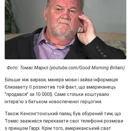
Фото: Томас Маркл (youtube.com/Good Morning Britain)
Більше ніж вирази, манера мови і зайва інформація
Єлизавету II розлютив той факт, що американець
"продався" за 10 000$. Саме стільки коштувало
інтерв'ю з батьком новоспеченої герцогині.
Також Кенсінгтонський палац був обурений тим, що
Томас зважився переказати свої телефонні розмови
з принцом Гаррі. Крім того, американський сват