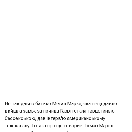
Не так давно батько Меган Маркл, яка нещодавно
вийшла заміж за принца Гаррі і стала герцогинею
Сассекською, дав інтерв'ю американському
телеканалу. То, як і про що говорив Томас Маркл