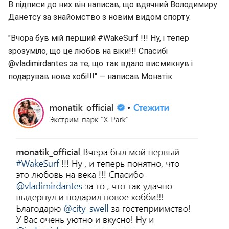
В підписи до них він написав, що вдячний Володимиру
Данетсу за знайомство з новим видом спорту.
"Вчора був мій перший #WakeSurf !!! Ну, і тепер
зрозуміло, що це любов на віки!!! Спасибі
@vladimirdantes за те, що так вдало висмикнув і
подарував нове хобі!!!" — написав Монатік.