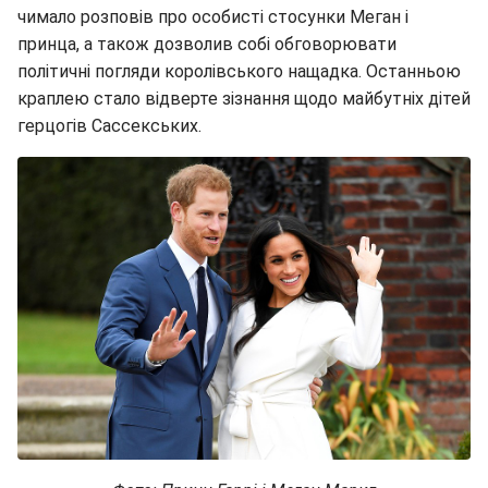
чимало розповів про особисті стосунки Меган і
принца, а також дозволив собі обговорювати
політичні погляди королівського нащадка. Останньою
краплею стало відверте зізнання щодо майбутніх дітей
герцогів Сассекських.