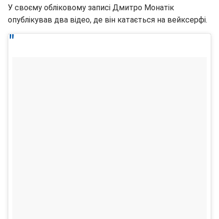
У своєму обліковому записі Дмитро Монатік
опублікував два відео, де він катається на вейксерфі.