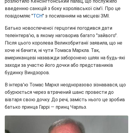
розлютило Кенсінгтонський палац, що послужило
введенню санкцій з боку королівської сім'ї. Про це
повідомляє "
ТСН
" з посиланням на місцеві ЗМІ.
Батько новоспеченої герцогині погодився дати
телеінтерв'ю, в якому наговорив багато "зайвого".
Після цього королева Великобританії заявила, що не
хоче ні бачити, ні чути Томаса Маркла. Так,
американцеві назавжди заборонено шлях на будь-які
заходи за участю його дочки або представників
будинку Виндзоров.
В інтерв'ю Томас Маркл неодноразово зізнавався, що
обурюється через втрачений шанс провести до
вівтаря свою дочку. До речі, замість нього це зробив
батько принца Гаррі — принц Чарльз.