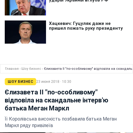
Главная
›
Шоу бизнес
›
Єлизавета II "по-особливому" відповіла на скандал
ШОУ БИЗНЕС
23 июня 2018 · 10:30
Єлизавета II "по-особливому"
відповіла на скандальне інтерв'ю
батька Меган Маркл
Її Королівська високість позбавила батька Меган
Маркл ряду привілеїв