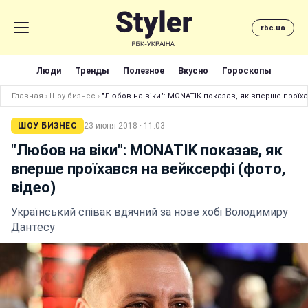
rbc.ua
Люди
Тренды
Полезное
Вкусно
Гороскопы
Главная
›
Шоу бизнес
›
"Любов на віки": MONATIK показав, як вперше проїха
ШОУ БИЗНЕС
23 июня 2018 · 11:03
"Любов на віки": MONATIK показав, як
вперше проїхався на вейксерфі (фото,
відео)
Український співак вдячний за нове хобі Володимиру
Дантесу