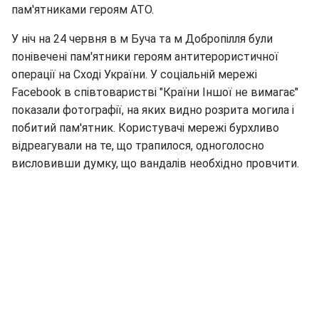
пам'ятниками героям АТО.
У ніч на 24 червня в м Буча та м Добропілля були
понівечені пам'ятники героям антитерористичної
операції на Сході України. У соціальній мережі
Facebook в співтоваристві "Країни Іншої не вимагає"
показали фотографії, на яких видно розрита могила і
побитий пам'ятник. Користувачі мережі бурхливо
відреагували на те, що трапилося, одноголосно
висловивши думку, що вандалів необхідно провчити.