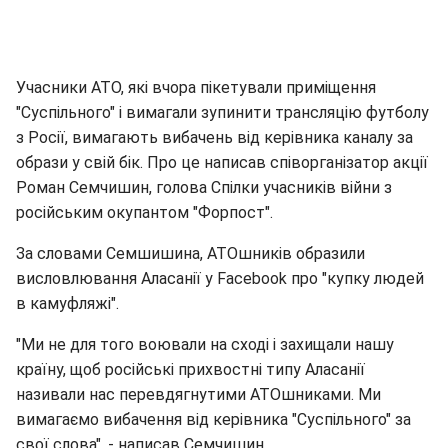
Учасники АТО, які вчора пікетували приміщення
"Суспільного" і вимагали зупинити трансляцію футболу
з Росії, вимагають вибачень від керівника каналу за
образи у свій бік. Про це написав співорганізатор акції
Роман Семчишин, голова Спілки учасників війни з
російським окупантом "Форпост".
За словами Семшишина, АТОшників образили
висловлювання Аласанії у Facebook про "купку людей
в камуфляжі".
"Ми не для того воювали на сході і захищали нашу
країну, щоб російські прихвостні типу Аласанії
називали нас перевдягнутими АТОшниками. Ми
вимагаємо вибачення від керівника "Суспільного" за
свої слова", - написав Семчишин.