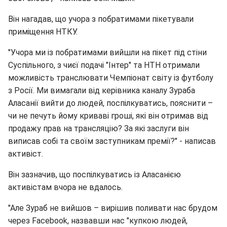
Він нагадав, що учора з побратимами пікетували
приміщення НТКУ.
"Учора ми із побратимами вийшли на пікет під стіни
Суспільного, з чиєї подачі "Інтер" та НТН отримали
можливість транслювати Чемпіонат світу із футболу
з Росії. Ми вимагали від керівника каналу Зураба
Аласанії вийти до людей, поспілкуватись, пояснити –
чи не печуть йому криваві гроші, які він отримав від
продажу прав на трансляцію? За які заслуги він
виписав собі та своїм заступникам премії?" - написав
активіст.
Він зазначив, що поспілкуватись із Аласанією
активістам вчора не вдалось.
"Але Зураб не вийшов – вирішив поливати нас брудом
через Facebook, назвавши нас "купкою людей,