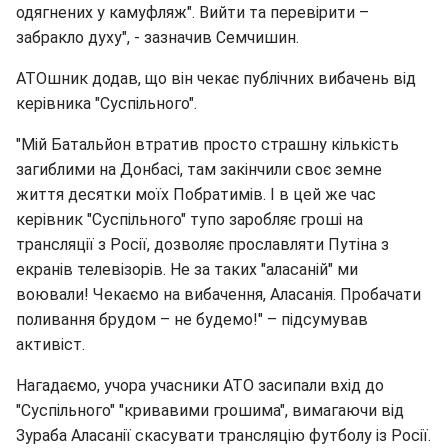
одягнених у камуфляж". Вийти та перевірити –
забракло духу", - зазначив Семчишин.
АТОшник додав, що він чекає публічних вибачень від
керівника "Суспільного".
"Мій Батальйон втратив просто страшну кількість
загиблими на Донбасі, там закінчили своє земне
життя десятки моїх Побратимів. І в цей же час
керівник "Суспільного" тупо заробляє гроші на
трансляції з Росії, дозволяє прославляти Путіна з
екранів телевізорів. Не за таких "аласаній" ми
воювали! Чекаємо на вибачення, Аласанія. Пробачати
поливання брудом – не будемо!" – підсумував
активіст.
Нагадаємо, учора учасники АТО засипали вхід до
"Суспільного" "кривавими грошима", вимагаючи від
Зураба Аласанії скасувати трансляцію футболу із Росії.