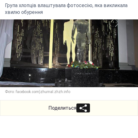
Група хлопців влаштувала фотосесію, яка викликала
хвилю обурення
Фото: facebook.com)zhurnal.zhzh.info
Поделиться