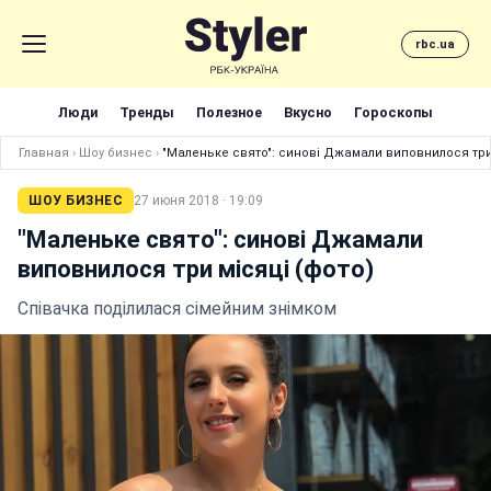
rbc.ua
Люди
Тренды
Полезное
Вкусно
Гороскопы
Главная
›
Шоу бизнес
›
"Маленьке свято": синові Джамали виповнилося три 
ШОУ БИЗНЕС
27 июня 2018 · 19:09
"Маленьке свято": синові Джамали
виповнилося три місяці (фото)
Співачка поділилася сімейним знімком