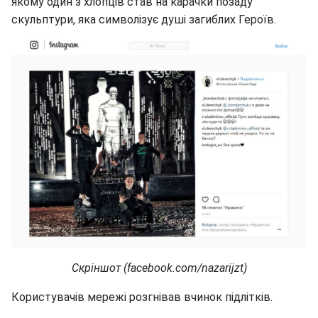
якому один з хлопців став на карачки позаду
скульптури, яка символізує душі загиблих Героїв.
Скріншот (facebook.com/nazarijzt)
Користувачів мережі розгнівав вчинок підлітків.