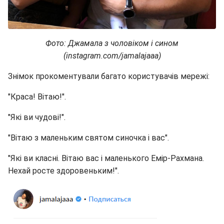
Фото: Джамала з чоловіком і сином
(instagram.com/jamalajaaa)
Знімок прокоментували багато користувачів мережі:
"Краса! Вітаю!".
"Які ви чудові!".
"Вітаю з маленьким святом синочка і вас".
"Які ви класні. Вітаю вас і маленького Емір-Рахмана.
Нехай росте здоровеньким!".