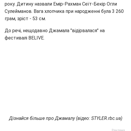
року. Дитину назвали Емір-Рахман Сеїт-Бекір Огли
Сулейманов. Вага хлопчика при народженні була 3 260
грам, зріст - 53 см.
До речі, нещодавно Джамала "відірвалася" на
фестивалі BELIVE.
Дізнайся більше про Джамалу (відео: STYLER.rbc.ua)