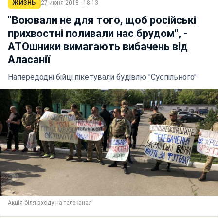
ЖИЗНЬ
27 июня 2018 · 18:13
"Воювали не для того, щоб російські
прихвостні поливали нас брудом", -
АТОшники вимагають вибачень від
Аласанії
Напередодні бійці пікетували будівлю "Суспільного"
Акція біля входу на телеканал