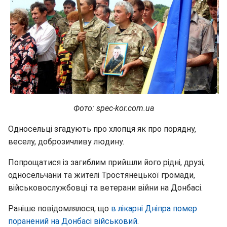
Фото: spec-kor.com.ua
Односельці згадують про хлопця як про порядну,
веселу, доброзичливу людину.
Попрощатися із загиблим прийшли його рідні, друзі,
односельчани та жителі Тростянецької громади,
військовослужбовці та ветерани війни на Донбасі.
Раніше повідомлялося, що
в лікарні Дніпра помер
поранений на Донбасі військовий
.