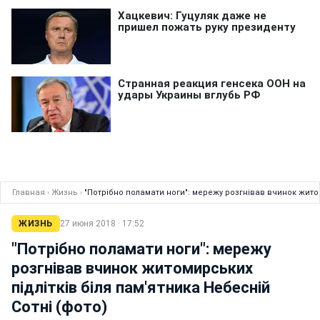
Главная
›
Жизнь
›
"Потрібно поламати ноги": мережу розгнівав вчинок житом
ЖИЗНЬ
27 июня 2018 · 17:52
"Потрібно поламати ноги": мережу
розгнівав вчинок житомирських
підлітків біля пам'ятника Небесній
Сотні (фото)