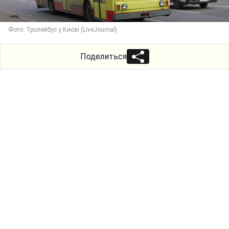
Фото: Тролейбус у Києві (LiveJournal)
Поделиться