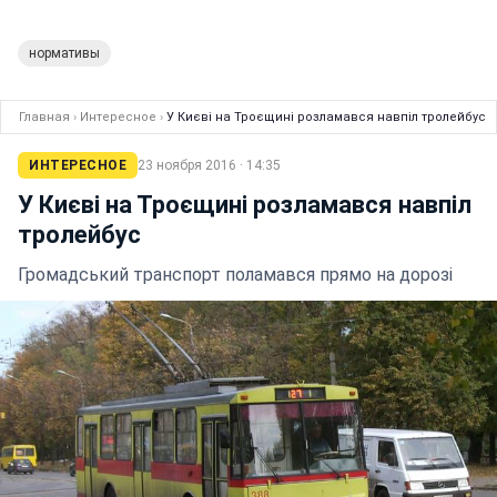
нормативы
Главная
›
Интересное
›
У Києві на Троєщині розламався навпіл тролейбус
ИНТЕРЕСНОЕ
23 ноября 2016 · 14:35
У Києві на Троєщині розламався навпіл
тролейбус
Громадський транспорт поламався прямо на дорозі