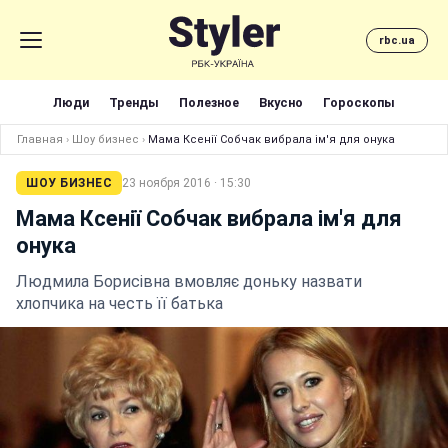
rbc.ua
Люди
Тренды
Полезное
Вкусно
Гороскопы
Главная
›
Шоу бизнес
›
Мама Ксенії Собчак вибрала ім'я для онука
ШОУ БИЗНЕС
23 ноября 2016 · 15:30
Мама Ксенії Собчак вибрала ім'я для
онука
Людмила Борисівна вмовляє доньку назвати
хлопчика на честь її батька