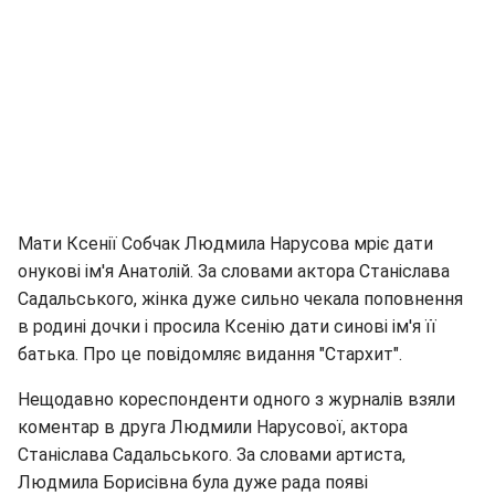
Мати Ксенії Собчак Людмила Нарусова мріє дати
онукові ім'я Анатолій. За словами актора Станіслава
Садальського, жінка дуже сильно чекала поповнення
в родині дочки і просила Ксенію дати синові ім'я її
батька. Про це повідомляє видання "Стархит".
Нещодавно кореспонденти одного з журналів взяли
коментар в друга Людмили Нарусової, актора
Станіслава Садальського. За словами артиста,
Людмила Борисівна була дуже рада появі