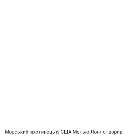
Морський піхотинець із США Метью Лонг створив