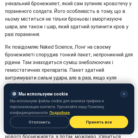
унікальний бронежилет, який сам зупиняє кровотечу у
пораненого солдата. Його особливість в тому, що в
ньому міститься не тільки броньові і амортизуючі
шари, але також і шар, який здатний зупинити кров у
разі поранення.
Як повідомляє Naked Science, Лонг на своєму
бронежилеті спорудив тонкий пакет, непроникний для
рідини. Там знаходиться суміш знеболюючих і
гемостатичних препаратів. Пакет здатний
витримувати сильні удари, але в разі, якщо куля
пробиває бронежилет, він пошкоджується теж.
🍪
Мы используем cookie
✕
Наголошується, що військове керівництво США
Мы используем файлы cookie для анализа трафика и
висловило великий інтерес до розробки Лонга –
персонализации контента. Прочитайте нашу Политику
морпеха вже направили в оборонне агентство DARPA,
конфиденциальности.
Подробнее
де він буде працювати в одній з лабораторій. У
Отклонить
Принять все
перспективі передбачається створення прототипу
нового бронежилета, а потім, можливо, з'явиться