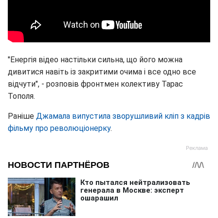
"Енергія відео настільки сильна, що його можна
дивитися навіть із закритими очима і все одно все
відчути", - розповів фронтмен колективу Тарас
Тополя.
Раніше
Джамала випустила зворушливий кліп з кадрів
фільму про революціонерку
.