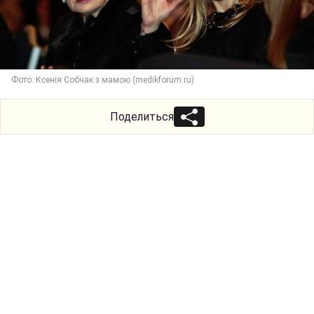
Фото: Ксенія Собчак з мамою (medikforum.ru)
Поделиться