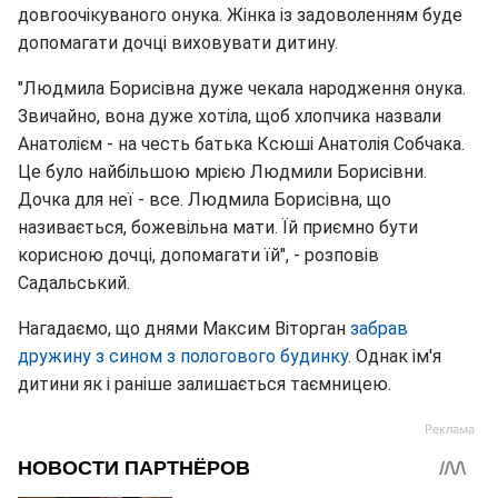
довгоочікуваного онука. Жінка із задоволенням буде
допомагати дочці виховувати дитину.
"Людмила Борисівна дуже чекала народження онука.
Звичайно, вона дуже хотіла, щоб хлопчика назвали
Анатолієм - на честь батька Ксюші Анатолія Собчака.
Це було найбільшою мрією Людмили Борисівни.
Дочка для неї - все. Людмила Борисівна, що
називається, божевільна мати. Їй приємно бути
корисною дочці, допомагати їй", - розповів
Садальський.
Нагадаємо, що днями Максим Віторган
забрав
дружину з сином з пологового будинку
. Однак ім'я
дитини як і раніше залишається таємницею.