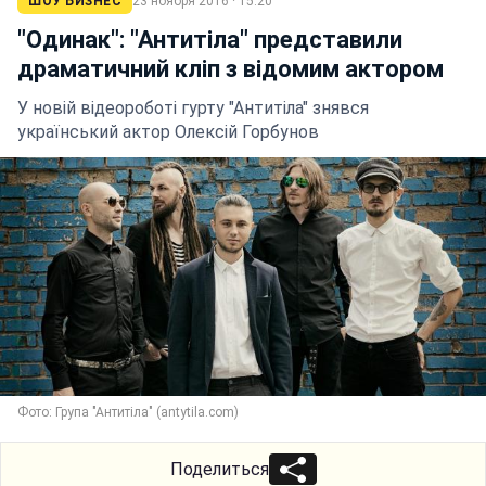
ШОУ БИЗНЕС
23 ноября 2016 · 15:20
"Одинак": "Антитіла" представили
драматичний кліп з відомим актором
У новій відеороботі гурту "Антитіла" знявся
український актор Олексій Горбунов
Фото: Група "Антитіла" (antytila.com)
Поделиться