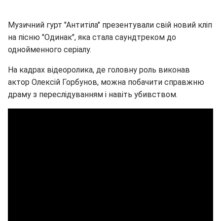
Музичний гурт "Антитіла" презентували свій новий кліп
на пісню "Одинак", яка стала саундтреком до
однойменного серіалу.
На кадрах відеоролика, де головну роль виконав
актор Олексій Горбунов, можна побачити справжню
драму з переслідуванням і навіть убивством.