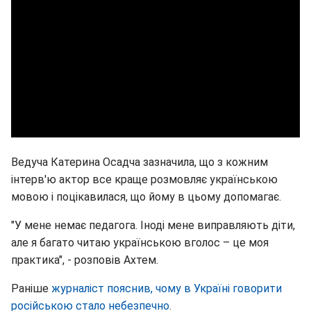
Ведуча Катерина Осадча зазначила, що з кожним
інтерв'ю актор все краще розмовляє українською
мовою і поцікавилася, що йому в цьому допомагає.
"У мене немає педагога. Іноді мене виправляють діти,
але я багато читаю українською вголос – це моя
практика", - розповів Ахтем.
Раніше
журналіст пояснив, чому в Україні говорити
російською стало небезпечно
.