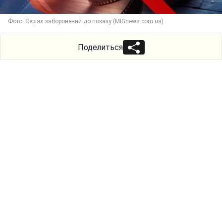
Фото: Серіал заборонений до показу (MIGnews.com.ua)
Поделиться