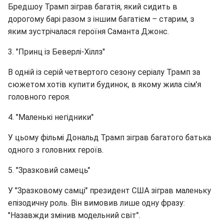
Бредшоу Трамп зіграв багатія, який сидить в
дорогому барі разом з іншим багатієм – старим, з
яким зустрічалася героїня Саманта Джонс.
3. "Принц із Беверлі-Хіллз"
В одній із серій четвертого сезону серіалу Трамп за
сюжетом хотів купити будинок, в якому жила сім'я
головного героя.
4. "Маленькі негідники"
У цьому фільмі Дональд Трамп зіграв багатого батька
одного з головних героїв.
5. "Зразковий самець"
У "Зразковому самці" президент США зіграв маленьку
епізодичну роль. Він вимовив лише одну фразу:
"Назавжди змінив модельний світ".