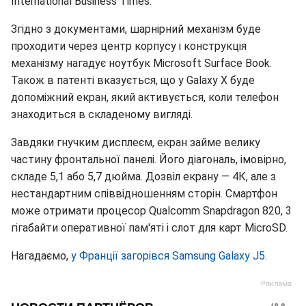
International Business Times.
Згідно з документами, шарнірний механізм буде
проходити через центр корпусу і конструкція
механізму нагадує ноутбук Microsoft Surface Book.
Також в патенті вказується, що у Galaxy X буде
допоміжний екран, який активується, коли телефон
знаходиться в складеному вигляді.
Завдяки гнучким дисплеєм, екран займе велику
частину фронтальної панелі. Його діагональ, імовірно,
складе 5,1 або 5,7 дюйма. Дозвіл екрану — 4К, але з
нестандартним співвідношенням сторін. Смартфон
може отримати процесор Qualcomm Snapdragon 820, 3
гігабайти оперативної пам'яті і слот для карт MicroSD.
Нагадаємо,
у Франції загорівся Samsung Galaxy J5.