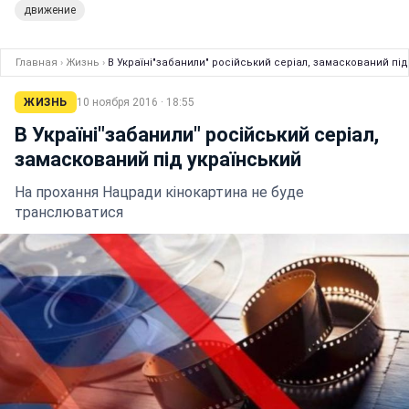
движение
Главная
›
Жизнь
›
В Україні"забанили" російський серіал, замаскований під
ЖИЗНЬ
10 ноября 2016 · 18:55
В Україні"забанили" російський серіал,
замаскований під український
На прохання Нацради кінокартина не буде
транслюватися