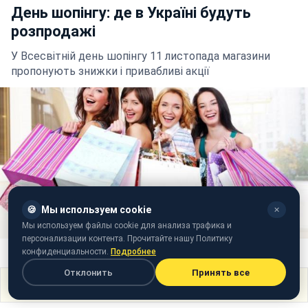
День шопінгу: де в Україні будуть
розпродажі
У Всесвітній день шопінгу 11 листопада магазини
пропонують знижки і привабливі акції
🍪
Мы используем cookie
✕
Мы используем файлы cookie для анализа трафика и
персонализации контента. Прочитайте нашу Политику
Фото: День шопінгу 11 листопада (art-assorty.ru)
конфиденциальности.
Подробнее
Отклонить
Принять все
Поделиться