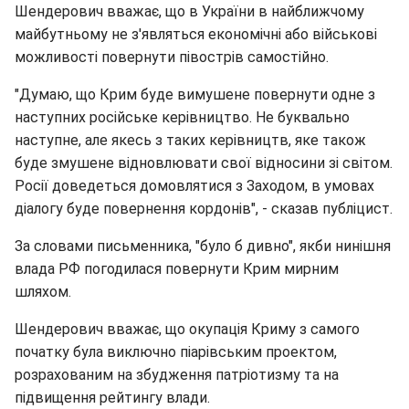
Шендерович вважає, що в України в найближчому
майбутньому не з'являться економічні або військові
можливості повернути півострів самостійно.
"Думаю, що Крим буде вимушене повернути одне з
наступних російське керівництво. Не буквально
наступне, але якесь з таких керівництв, яке також
буде змушене відновлювати свої відносини зі світом.
Росії доведеться домовлятися з Заходом, в умовах
діалогу буде повернення кордонів", - сказав публіцист.
За словами письменника, "було б дивно", якби нинішня
влада РФ погодилася повернути Крим мирним
шляхом.
Шендерович вважає, що окупація Криму з самого
початку була виключно піарівським проектом,
розрахованим на збудження патріотизму та на
підвищення рейтингу влади.