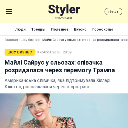
rbc.ua
Люди
Тренды
Полезное
Вкусно
Гороскопы
Главная
›
Шоу бизнес
›
Майлі Сайрус у сльозах: співачка розридалася чер
ШОУ БИЗНЕС
10 ноября 2016 · 20:09
Майлі Сайрус у сльозах: співачка
розридалася через перемогу Трампа
Американська співачка, яка підтримувала Хілларі
Клінтон, розплакалася через її програш