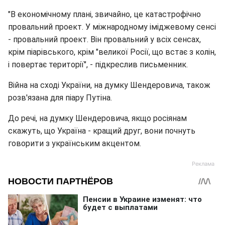
"В економічному плані, звичайно, це катастрофічно
провальний проект. У міжнародному іміджевому сенсі
- провальний проект. Він провальний у всіх сенсах,
крім піарівського, крім "великої Росії, що встає з колін,
і повертає території", - підкреслив письменник.
Війна на сході України, на думку Шендеровича, також
розв'язана для піару Путіна.
До речі, на думку Шендеровича, якщо росіянам
скажуть, що Україна - кращий друг, вони почнуть
говорити з українським акцентом.