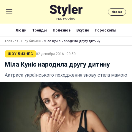
rbc.ua
Люди
Тренды
Полезное
Вкусно
Гороскопы
Главная
›
Шоу бизнес
›
Міла Куніс народила другу дитину
ШОУ БИЗНЕС
02 декабря 2016 · 09:59
Міла Куніс народила другу дитину
Актриса українського походження знову стала мамою