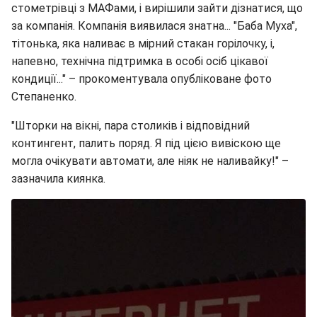
стометрівці з МАФами, і вирішили зайти дізнатися, що
за компанія. Компанія виявилася знатна... "Баба Муха",
тітонька, яка наливає в мірний стакан горілочку, і,
напевно, технічна підтримка в особі осіб цікавої
кондиції..." – прокоментувала опубліковане фото
Степаненко.
"Шторки на вікні, пара столиків і відповідний
контингент, палить поряд. Я під цією вивіскою ще
могла очікувати автомати, але ніяк не наливайку!" –
зазначила киянка.