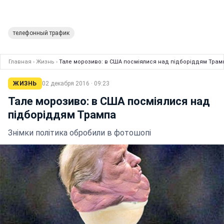
телефонный трафик
Главная
›
Жизнь
›
Тале морозиво: в США посміялися над підборіддям Трам
ЖИЗНЬ
02 декабря 2016 · 09:23
Тале морозиво: в США посміялися над
підборіддям Трампа
Знімки політика обробили в фотошопі