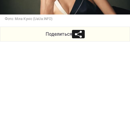
Фото: Міла Куніс (UaUa.INFO)
Поделиться