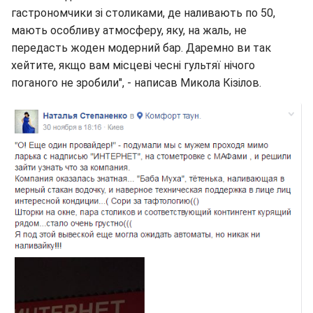
гастрономчики зі столиками, де наливають по 50,
мають особливу атмосферу, яку, на жаль, не
передасть жоден модерний бар. Даремно ви так
хейтите, якщо вам місцеві чесні гультяї нічого
поганого не зробили", - написав Микола Кізілов.