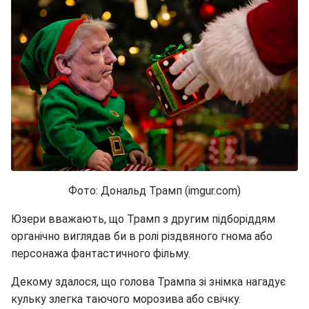
Фото: Дональд Трамп (imgur.com)
Юзери вважають, що Трамп з другим підборіддям
органічно виглядав би в ролі різдвяного гнома або
персонажа фантастичного фільму.
Декому здалося, що голова Трампа зі знімка нагадує
кульку злегка таючого морозива або свічку.