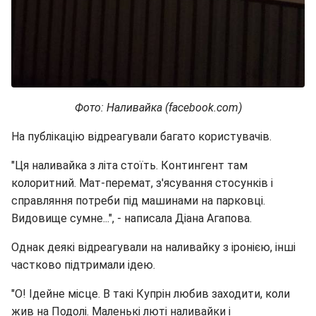
Фото: Наливайка (facebook.com)
На публікацію відреагували багато користувачів.
"Ця наливайка з літа стоїть. Контингент там
колоритний. Мат-перемат, з'ясування стосунків і
справляння потреби під машинами на парковці.
Видовище сумне...", - написала Діана Агапова.
Однак деякі відреагували на наливайку з іронією, інші
частково підтримали ідею.
"О! Ідейне місце. В такі Купрін любив заходити, коли
жив на Подолі. Маленькі люті наливайки і