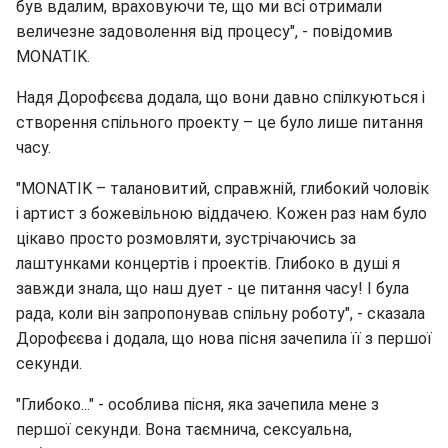
був вдалим, враховуючи те, що ми всі отримали
величезне задоволення від процесу", - повідомив
MONATIK.
Надя Дорофєєва додала, що вони давно спілкуються і
створення спільного проекту – це було лише питання
часу.
"MONATIK – талановитий, справжній, глибокий чоловік
і артист з божевільною віддачею. Кожен раз нам було
цікаво просто розмовляти, зустрічаючись за
лаштунками концертів і проектів. Глибоко в душі я
завжди знала, що наш дует - це питання часу! І була
рада, коли він запропонував спільну роботу", - сказала
Дорофєєва і додала, що нова пісня зачепила її з першої
секунди.
"Глибоко..." - особлива пісня, яка зачепила мене з
першої секунди. Вона таємнича, сексуальна,