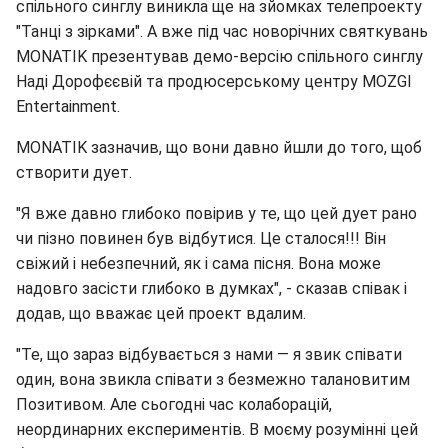
спільного синглу виникла ще на зйомках телепроекту
"Танці з зірками". А вже під час новорічних святкувань
MONATIK презентував демо-версію спільного синглу
Наді Дорофєєвій та продюсерському центру MOZGI
Entertainment.
MONATIK зазначив, що вони давно йшли до того, щоб
створити дует.
"Я вже давно глибоко повірив у те, що цей дует рано
чи пізно повинен був відбутися. Це сталося!!! Він
свіжий і небезпечний, як і сама пісня. Вона може
надовго засісти глибоко в думках", - сказав співак і
додав, що вважає цей проект вдалим.
"Те, що зараз відбувається з нами — я звик співати
один, вона звикла співати з безмежно талановитим
Позитивом. Але сьогодні час колаборацій,
неординарних експериментів. В моєму розумінні цей