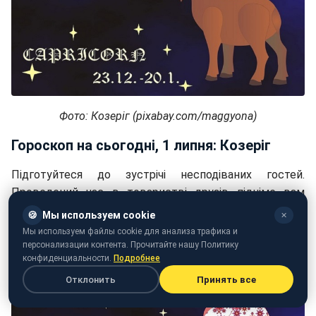
Фото: Козеріг (pixabay.com/maggyona)
Гороскоп на сьогодні, 1 липня: Козеріг
Підготуйтеся до зустрічі несподіваних гостей.
Проведений час в товаристві друзів підніме вам
настрій і зарядить оптимізмом.
🍪
Мы используем cookie
✕
Мы используем файлы cookie для анализа трафика и
персонализации контента. Прочитайте нашу Политику
конфиденциальности.
Подробнее
Отклонить
Принять все