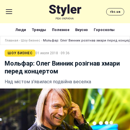
rbc.ua
Люди
Тренды
Полезное
Вкусно
Гороскопы
Главная
›
Шоу бизнес
›
Мольфар: Олег Винник розігнав хмари перед конце
ШОУ БИЗНЕС
01 июля 2018 · 09:36
Мольфар: Олег Винник розігнав хмари
перед концертом
Над містом з'явилася подвійна веселка