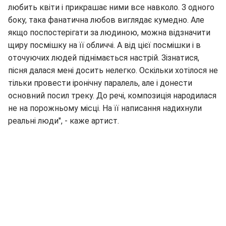
любить квіти і прикрашає ними все навколо. З одного
боку, така фанатична любов виглядає кумедно. Але
якщо поспостерігати за людиною, можна відзначити
щиру посмішку на її обличчі. А від цієї посмішки і в
оточуючих людей піднімається настрій. Зізнатися,
пісня далася мені досить нелегко. Оскільки хотілося не
тільки провести іронічну паралель, але і донести
основний посил треку. До речі, композиція народилася
не на порожньому місці. На її написання надихнули
реальні люди", - каже артист.