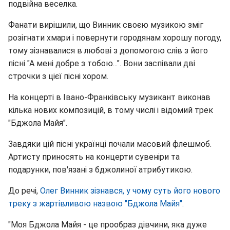
подвійна веселка.
Фанати вирішили, що Винник своєю музикою зміг
розігнати хмари і повернути городянам хорошу погоду,
тому зізнавалися в любові з допомогою слів з його
пісні "А мені добре з тобою...". Вони заспівали дві
строчки з цієї пісні хором.
На концерті в Івано-Франківську музикант виконав
кілька нових композицій, в тому числі і відомий трек
"Бджола Майя".
Завдяки цій пісні українці почали масовий флешмоб.
Артисту приносять на концерти сувеніри та
подарунки, пов'язані з бджолиної атрибутикою.
До речі,
Олег Винник зізнався, у чому суть його нового
треку з жартівливою назвою "Бджола Майя".
"Моя Бджола Майя - це прообраз дівчини, яка дуже