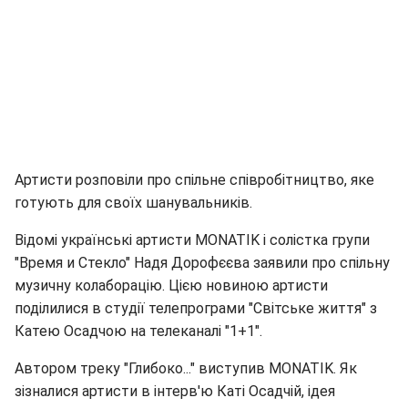
Артисти розповіли про спільне співробітництво, яке
готують для своїх шанувальників.
Відомі українські артисти MONATIK і солістка групи
"Время и Стекло" Надя Дорофєєва заявили про спільну
музичну колаборацію. Цією новиною артисти
поділилися в студії телепрограми "Світське життя" з
Катею Осадчою на телеканалі "1+1".
Автором треку "Глибоко..." виступив MONATIK. Як
зізналися артисти в інтерв'ю Каті Осадчій, ідея