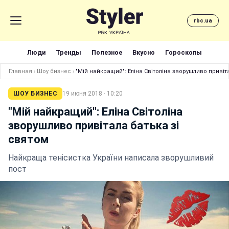
rbc.ua
Люди
Тренды
Полезное
Вкусно
Гороскопы
Главная
›
Шоу бизнес
›
"Мій найкращий": Еліна Світоліна зворушливо привіт
ШОУ БИЗНЕС
19 июня 2018 · 10:20
"Мій найкращий": Еліна Світоліна
зворушливо привітала батька зі
святом
Найкраща тенісистка України написала зворушливий
пост