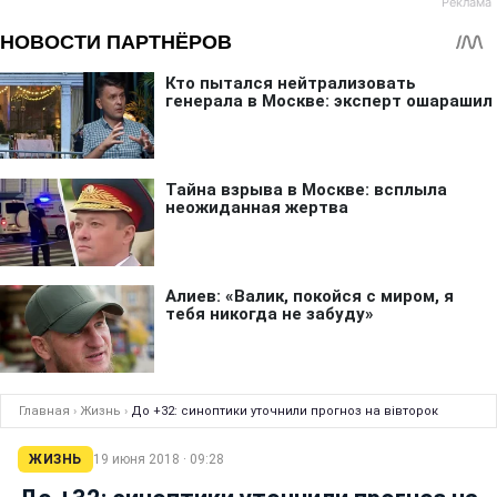
Главная
›
Жизнь
›
До +32: синоптики уточнили прогноз на вівторок
ЖИЗНЬ
19 июня 2018 · 09:28