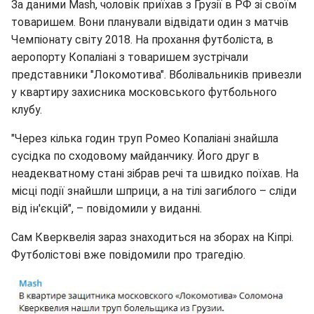
За даними Mash, чоловік приїхав з Грузії в РФ зі своїм
товаришем. Вони планували відвідати один з матчів
Чемпіонату світу 2018. На прохання футболіста, в
аеропорту Копаліані з товаришем зустрічали
представники "Локомотива". Вболівальників привезли
у квартиру захисника московського футбольного
клубу.
"Через кілька годин труп Ромео Копаліані знайшла
сусідка по сходовому майданчику. Його друг в
неадекватному стані зібрав речі та швидко поїхав. На
місці події знайшли шприци, а на тілі загиблого – сліди
від ін'єкцій", – повідомили у виданні.
Сам Кверквелія зараз знаходиться на зборах на Кіпрі.
Футболістові вже повідомили про трагедію.