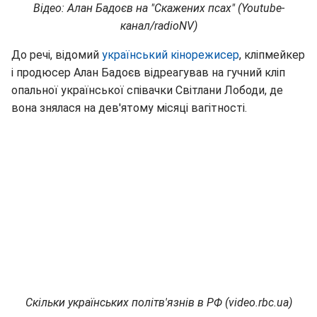
Відео: Алан Бадоєв на "Скажених псах" (Youtube-
канал/radioNV)
До речі, відомий
український кінорежисер
, кліпмейкер
і продюсер Алан Бадоєв відреагував на гучний кліп
опальної української співачки Світлани Лободи, де
вона знялася на дев'ятому місяці вагітності.
Скільки українських політв'язнів в РФ (video.rbc.ua)