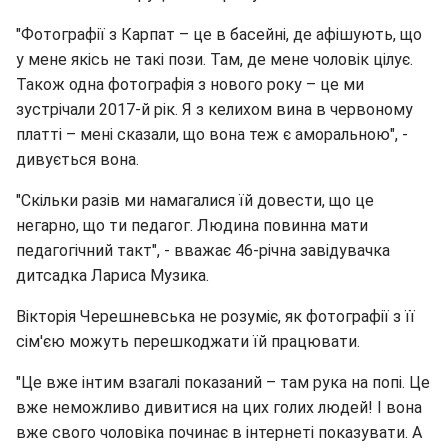
"Фотографії з Карпат – це в басейні, де афішують, що
у мене якісь не такі пози. Там, де мене чоловік цілує.
Також одна фотографія з нового року – це ми
зустрічали 2017-й рік. Я з келихом вина в червоному
платті – мені сказали, що вона теж є аморальною", -
дивується вона.
"Скільки разів ми намагалися їй довести, що це
негарно, що ти педагог. Людина повинна мати
педагогічний такт", - вважає 46-річна завідувачка
дитсадка Лариса Музика.
Вікторія Черешневська не розуміє, як фотографії з її
сім'єю можуть перешкоджати їй працювати.
"Це вже інтим взагалі показаний – там рука на попі. Це
вже неможливо дивитися на цих голих людей! І вона
вже свого чоловіка починає в інтернеті показувати. А