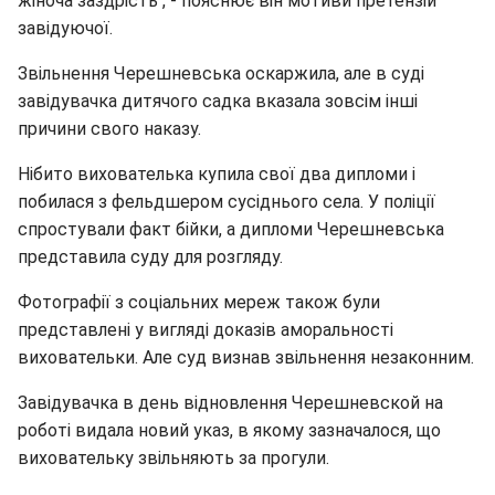
жіноча заздрість", - пояснює він мотиви претензій
завідуючої.
Звільнення Черешневська оскаржила, але в суді
завідувачка дитячого садка вказала зовсім інші
причини свого наказу.
Нібито вихователька купила свої два дипломи і
побилася з фельдшером сусіднього села. У поліції
спростували факт бійки, а дипломи Черешневська
представила суду для розгляду.
Фотографії з соціальних мереж також були
представлені у вигляді доказів аморальності
виховательки. Але суд визнав звільнення незаконним.
Завідувачка в день відновлення Черешневской на
роботі видала новий указ, в якому зазначалося, що
виховательку звільняють за прогули.