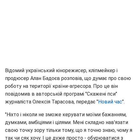
Відомий український кінорежисер, кліпмейкер і
продюсер Алан Бадоєв розповів, що думає про свою
роботу на території країни-агресора. Про це він
повідомив в авторській програмі "Скажені пси"
журналіста Олексія Тарасова, передає "
Новий час
".
"Ніхто і ніколи не зможе керувати моїми бажанням,
думками, амбіціями і цілями. Мені складно нав'язати
свою точку зору тільки тому, що я точно знаю, чому я
так чи сяк хочу. І це дуже просто - обурюватися з