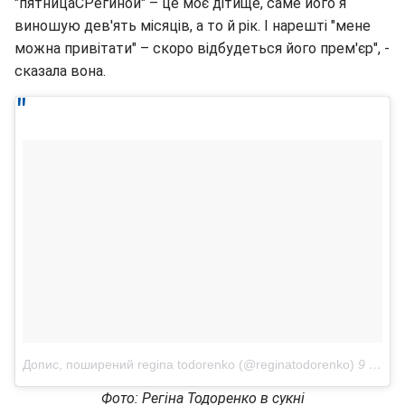
"пятницаСРегиной" – це моє дітище, саме його я
виношую дев'ять місяців, а то й рік. І нарешті "мене
можна привітати" – скоро відбудеться його прем'єр", -
сказала вона.
Допис, поширений regina todorenko (@reginatodorenko)
9 Чер 2018 р. о 2:48 PDT
Фото: Регіна Тодоренко в сукні