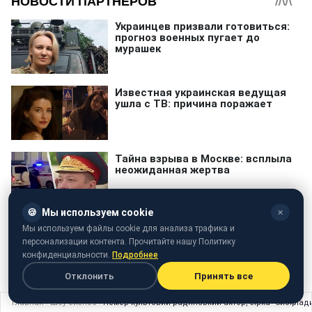
🍪
Мы используем cookie
✕
Мы используем файлы cookie для анализа трафика и
персонализации контента. Прочитайте нашу Политику
конфиденциальности.
Подробнее
телефонный трафик
Отклонить
Принять все
Главная
›
Шоу бизнес
›
Помер культовий радянський актор, зірка "Сибіріад