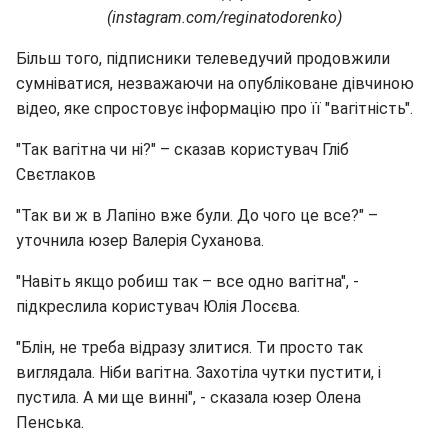
(instagram.com/reginatodorenko)
Більш того, підписники телеведучий продовжили
сумніватися, незважаючи на опубліковане дівчиною
відео, яке спростовує інформацію про її "вагітність".
"Так вагітна чи ні?" – сказав користувач Гліб
Свєтлаков
"Так ви ж в Лапіно вже були. До чого це все?" –
уточнила юзер Валерія Суханова.
"Навіть якщо робиш так – все одно вагітна", -
підкреслила користувач Юлія Лосєва.
"Блін, не треба відразу злитися. Ти просто так
виглядала. Ніби вагітна. Захотіла чутки пустити, і
пустила. А ми ще винні", - сказала юзер Олена
Пенська.