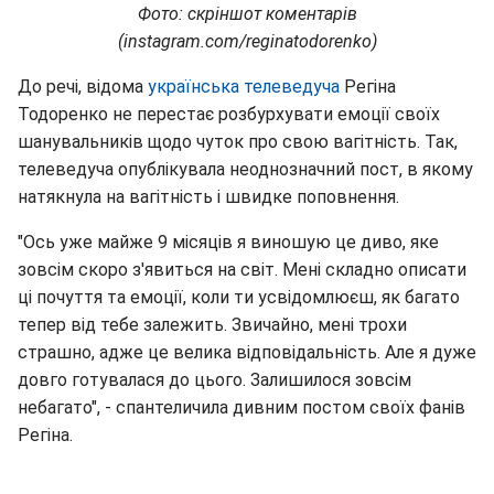
Фото: скріншот коментарів
(instagram.com/reginatodorenko)
До речі, відома
українська телеведуча
Регіна
Тодоренко не перестає розбурхувати емоції своїх
шанувальників щодо чуток про свою вагітність. Так,
телеведуча опублікувала неоднозначний пост, в якому
натякнула на вагітність і швидке поповнення.
"Ось уже майже 9 місяців я виношую це диво, яке
зовсім скоро з'явиться на світ. Мені складно описати
ці почуття та емоції, коли ти усвідомлюєш, як багато
тепер від тебе залежить. Звичайно, мені трохи
страшно, адже це велика відповідальність. Але я дуже
довго готувалася до цього. Залишилося зовсім
небагато", - спантеличила дивним постом своїх фанів
Регіна.