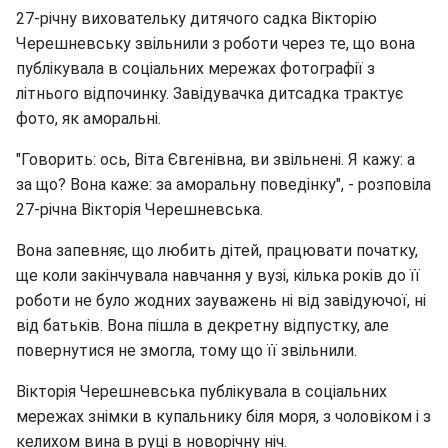
27-річну виховательку дитячого садка Вікторію
Черешневську звільнили з роботи через те, що вона
публікувала в соціальних мережах фотографії з
літнього відпочинку. Завідувачка дитсадка трактує
фото, як аморальні.
"Говорить: ось, Віта Євгенівна, ви звільнені. Я кажу: а
за що? Вона каже: за аморальну поведінку", - розповіла
27-річна Вікторія Черешневська.
Вона запевняє, що любить дітей, працювати початку,
ще коли закінчувала навчання у вузі, кілька років до її
роботи не було жодних зауважень ні від завідуючої, ні
від батьків. Вона пішла в декретну відпустку, але
повернутися не змогла, тому що її звільнили.
Вікторія Черешневська публікувала в соціальних
мережах знімки в купальнику біля моря, з чоловіком і з
келихом вина в руці в новорічну ніч.