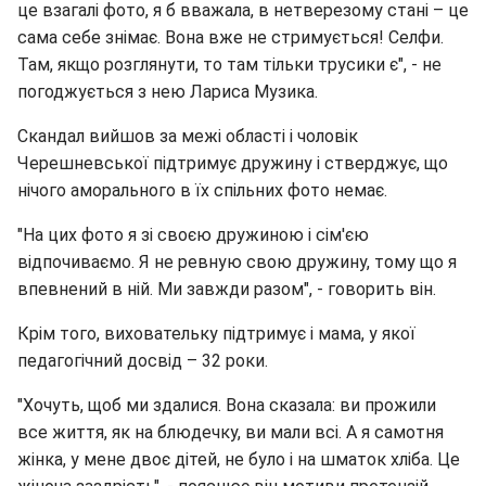
це взагалі фото, я б вважала, в нетверезому стані – це
сама себе знімає. Вона вже не стримується! Селфи.
Там, якщо розглянути, то там тільки трусики є", - не
погоджується з нею Лариса Музика.
Скандал вийшов за межі області і чоловік
Черешневської підтримує дружину і стверджує, що
нічого аморального в їх спільних фото немає.
"На цих фото я зі своєю дружиною і сім'єю
відпочиваємо. Я не ревную свою дружину, тому що я
впевнений в ній. Ми завжди разом", - говорить він.
Крім того, виховательку підтримує і мама, у якої
педагогічний досвід – 32 роки.
"Хочуть, щоб ми здалися. Вона сказала: ви прожили
все життя, як на блюдечку, ви мали всі. А я самотня
жінка, у мене двоє дітей, не було і на шматок хліба. Це