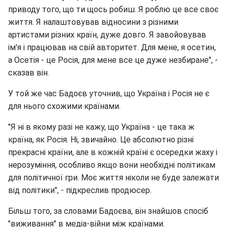
приводу того, що ти щось робиш. Я роблю це все своє
життя. Я налаштовував відносини з різними
артистами різних країн, дуже довго. Я завойовував
ім'я і працював на свій авторитет. Для мене, я осетин,
а Осетія - це Росія, для мене все це дуже незбиране", -
сказав він.
У той же час Бадоєв уточнив, що Україна і Росія не є
для нього схожими країнами.
"Я ні в якому разі не кажу, що Україна - це така ж
країна, як Росія. Ні, звичайно. Це абсолютно різні
прекрасні країни, але в кожній країні є осередки жаху і
нерозуміння, особливо якщо вони необхідні політикам
для політичної гри. Моє життя ніколи не буде залежати
від політики", - підкреслив продюсер.
Більш того, за словами Бадоєва, він знайшов спосіб
"виживання" в медіа-війни між країнами.