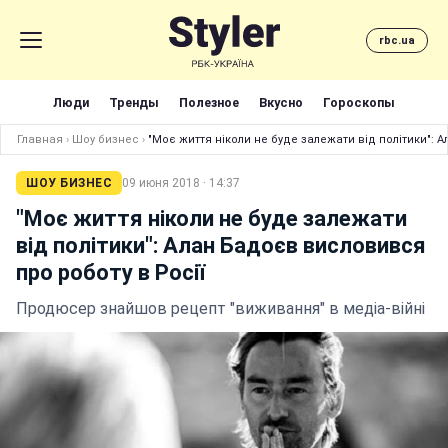
rbc.ua
Люди
Тренды
Полезное
Вкусно
Гороскопы
Главная
›
Шоу бизнес
›
"Моє життя ніколи не буде залежати від політики": 
ШОУ БИЗНЕС
09 июня 2018 · 14:37
"Моє життя ніколи не буде залежати
від політики": Алан Бадоєв висловився
про роботу в Росії
Продюсер знайшов рецепт "виживання" в медіа-війні