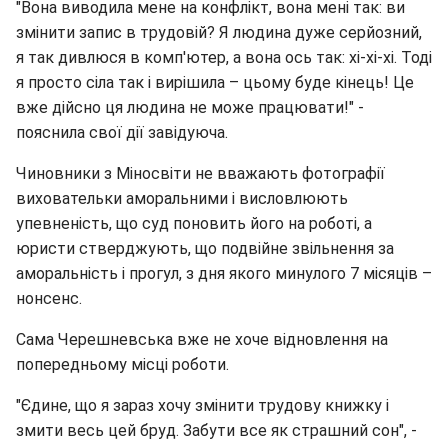
"Вона виводила мене на конфлікт, вона мені так: ви
змінити запис в трудовій? Я людина дуже серйозний,
я так дивлюся в комп'ютер, а вона ось так: хі-хі-хі. Тоді
я просто сіла так і вирішила – цьому буде кінець! Це
вже дійсно ця людина не може працювати!" -
пояснила свої дії завідуюча.
Чиновники з Міносвіти не вважають фотографії
виховательки аморальними і висловлюють
упевненість, що суд поновить його на роботі, а
юристи стверджують, що подвійне звільнення за
аморальність і прогул, з дня якого минулого 7 місяців –
нонсенс.
Сама Черешневська вже не хоче відновлення на
попередньому місці роботи.
"Єдине, що я зараз хочу змінити трудову книжку і
змити весь цей бруд. Забути все як страшний сон", -