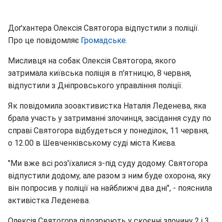
Доґхантера Олексія Святогора відпустили з поліції.
Про це повідомляє
Громадське.
Мисливця на собак Олексія Святогора, якого
затримала київська поліція в п'ятницю, 8 червня,
відпустили з Дніпровського управління поліції.
Як повідомила зооактивистка Наталія Леденева, яка
брала участь у затриманні злочинця, засідання суду по
справі Святогора відбудеться у понеділок, 11 червня,
о 12.00 в Шевченківському суді міста Києва.
"Ми вже всі роз'їхалися з-під суду додому. Святогора
відпустили додому, але разом з ним буде охорона, яку
він попросив у поліції на найближчі два дні", - пояснила
активістка Леденева.
Олексія Святогора підозрюють у скоєнні злочину 2 і 3