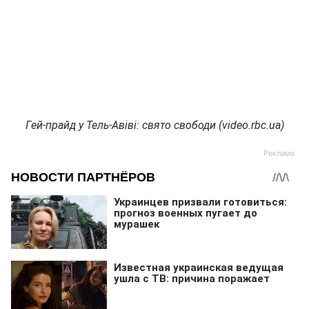
Гей-прайд у Тель-Авіві: свято свободи (video.rbc.ua)