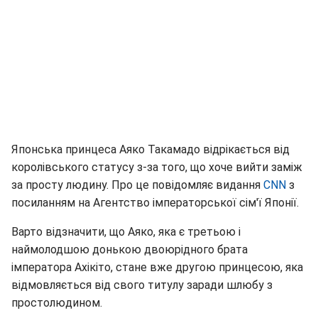
Японська принцеса Аяко Такамадо відрікається від
королівського статусу з-за того, що хоче вийти заміж
за просту людину. Про це повідомляє видання
CNN
з
посиланням на Агентство імператорської сім'ї Японії.
Варто відзначити, що Аяко, яка є третьою і
наймолодшою донькою двоюрідного брата
імператора Ахікіто, стане вже другою принцесою, яка
відмовляється від свого титулу заради шлюбу з
простолюдином.