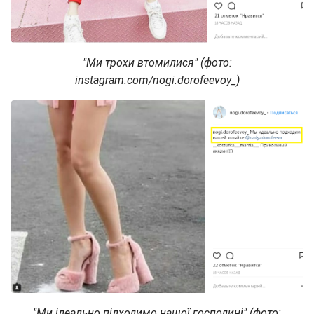
"Ми трохи втомилися" (фото:
instagram.com/nogi.dorofeevoy_)
"Ми ідеально підходимо нашої господині" (фото: