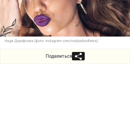
Надя Дорофєєва (фото: instagram.com/nadyadorofeeva)
Поделиться