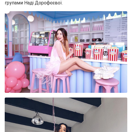
групами Наді Дорофєєвої.