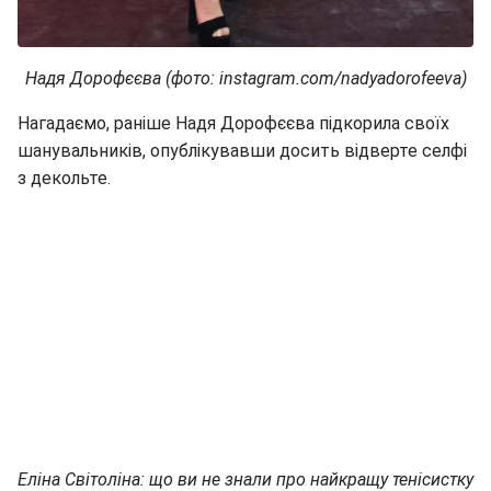
Надя Дорофєєва (фото: instagram.com/nadyadorofeeva)
Нагадаємо, раніше Надя Дорофєєва підкорила своїх
шанувальників, опублікувавши досить відверте селфі
з декольте.
Еліна Світоліна: що ви не знали про найкращу тенісистку