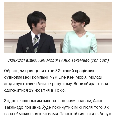
Скріншот відео: Кей Морія і Аяко Такамадо (cnn.com)
Обранцем принцеси став 32-річний працівник
судноплавної компанії NYK Line Кей Морія. Молоді
люди зустрілися більше року тому. Вони збираються
одружитися 29 жовтня в Токіо.
Згідно з японським імператорським правом, Аяко
Такамадо повинна буде покинути сім'ю після того, як
пара обміняється клятвами. Також їй виплатять бонус