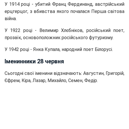
У 1914 році - убитий Франц Фердинанд, австрійський
ерцгерцог, з вбивства якого почалася Перша світова
війна.
У 1922 році - Велимир Хлєбніков, російський поет,
прозаїк, основоположник російського футуризму.
У 1942 році - Янка Купала, народний поет Білорусі.
Іменинники 28 червня
Сьогодні свої іменини відзначають: Августин, Григорій,
Єфрем, Кіра, Лазар, Михайло, Семен, Федір.