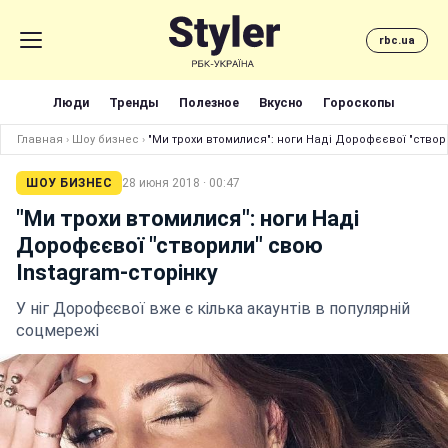
rbc.ua
Люди
Тренды
Полезное
Вкусно
Гороскопы
Главная
›
Шоу бизнес
›
"Ми трохи втомилися": ноги Наді Дорофєєвої "створ
ШОУ БИЗНЕС
28 июня 2018 · 00:47
"Ми трохи втомилися": ноги Наді
Дорофєєвої "створили" свою
Instagram-сторінку
У ніг Дорофєєвої вже є кілька акаунтів в популярній
соцмережі