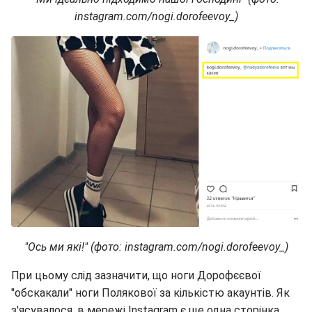
instagram.com/nogi.dorofeevoy_)
"Ось ми які!" (фото: instagram.com/nogi.dorofeevoy_)
При цьому слід зазначити, що ноги Дорофєєвої
"обскакали" ноги Полякової за кількістю акаунтів. Як
з'ясувалося, в мережі Instagram є ще одна сторінка