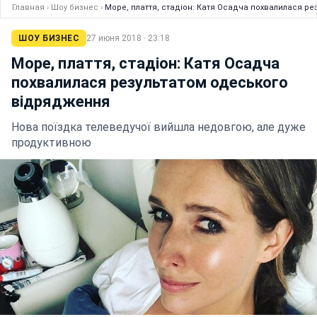
Главная
›
Шоу бизнес
›
Море, плаття, стадіон: Катя Осадча похвалилася р
ШОУ БИЗНЕС
27 июня 2018 · 23:18
Море, плаття, стадіон: Катя Осадча
похвалилася результатом одеського
відрядження
Нова поїздка телеведучої вийшла недовгою, але дуже
продуктивною