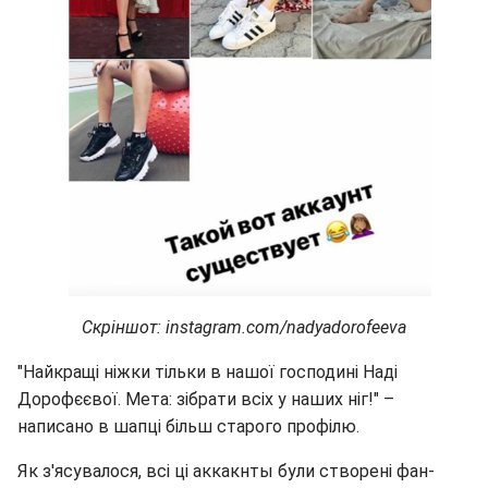
Скріншот: instagram.com/nadyadorofeeva
"Найкращі ніжки тільки в нашої господині Наді
Дорофєєвої. Мета: зібрати всіх у наших ніг!" –
написано в шапці більш старого профілю.
Як з'ясувалося, всі ці аккакнты були створені фан-