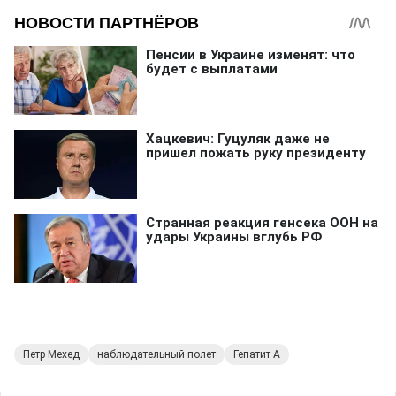
Петр Мехед
наблюдательный полет
Гепатит А