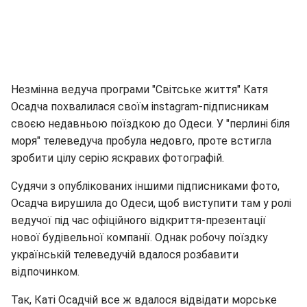
Незмінна ведуча програми "Світське життя" Катя
Осадча похвалилася своїм instagram-підписникам
своєю недавньою поїздкою до Одеси. У "перлині біля
моря" телеведуча пробула недовго, проте встигла
зробити цілу серію яскравих фотографій.
Судячи з опублікованих іншими підписниками фото,
Осадча вирушила до Одеси, щоб виступити там у ролі
ведучої під час офіційного відкриття-презентації
нової будівельної компанії. Однак робочу поїздку
українській телеведучій вдалося розбавити
відпочинком.
Так, Каті Осадчій все ж вдалося відвідати морське