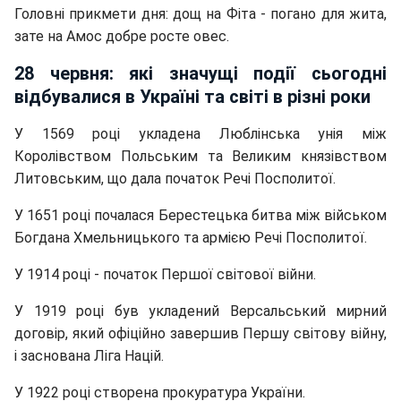
Головні прикмети дня: дощ на Фіта - погано для жита,
зате на Амос добре росте овес.
28 червня: які значущі події сьогодні
відбувалися в Україні та світі в різні роки
У 1569 році укладена Люблінська унія між
Королівством Польським та Великим князівством
Литовським, що дала початок Речі Посполитої.
У 1651 році почалася Берестецька битва між військом
Богдана Хмельницького та армією Речі Посполитої.
У 1914 році - початок Першої світової війни.
У 1919 році був укладений Версальський мирний
договір, який офіційно завершив Першу світову війну,
і заснована Ліга Націй.
У 1922 році створена прокуратура України.