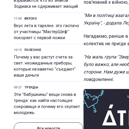
взрываются: кто из знаков
пов'язаний з війною,
Зодиака не сдерживает эмоций
"Ми в політиці взага
11:04
ВКУСНО
Україну", - додала Лє
Вкус лета в тарелке: это гаспачо
от участницы "МастерШеф"
Нагадаємо, раніше в 
покоряет с первой ложки
колектив не приїде 
10:15
ПОЛЕЗНОЕ
"На жаль група "Зве
Почему у вас растут счета за
свет: неожиданные приборы,
було важко, але нео
которые незаметно "съедают"
сторони. Нам дуже шк
ваши деньги
повідомленні.
09:27
ТРЕНДЫ
Эти "бабушкины" вещи снова в
тренде: как найти настоящее
сокровище и почему его скупает
молодежь
Все новости