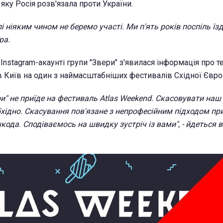
 яку Росія розв'язала проти України.
лі ніяким чином не беремо участі. Ми п'ять років поспіль їз
ра.
Instagram-акаунті групи "Звери" з'явилася інформація про т
в Київ на один з наймасштабніших фестивалів Східної Євро
ри" не приїде на фестиваль Atlas Weekend. Скасовувати наш
бхідно. Скасування пов'язане з непрофесійним підходом п
ода. Сподіваємось на швидку зустріч із вами", - йдеться в