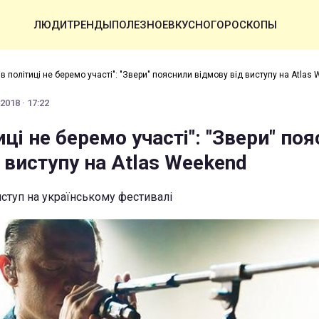
ЛЮДИ
ТРЕНДЫ
ПОЛЕЗНОЕ
ВКУСНО
ГОРОСКОПЫ
 в політиці не беремо участі": "Звери" пояснили відмову від виступу на Atlas
2018 · 17:22
иці не беремо участі": "Звери" по
 виступу на Atlas Weekend
иступ на українському фестивалі