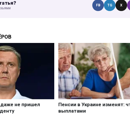
татья?
FB
TG
X
узьями