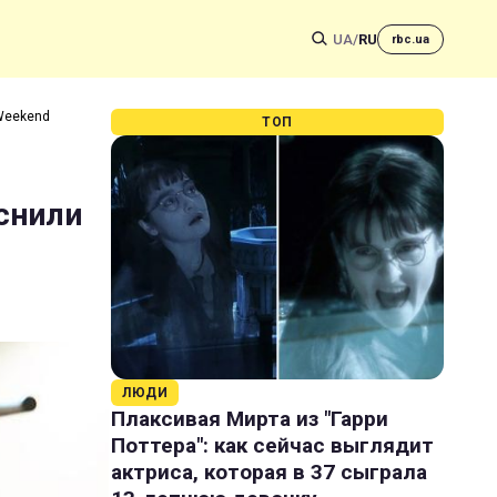
UA
/
RU
rbc.ua
 Weekend
ТОП
яснили
ЛЮДИ
Плаксивая Мирта из "Гарри
Поттера": как сейчас выглядит
актриса, которая в 37 сыграла