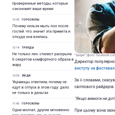
проверенные методы, которые
сэкономят ваше время
13:55
ГОРОСКОПЫ
Почему нельзя мыть пол после
гостей: что значит эта примета и
откуда она взялась
13:14
ТРЕНДЫ
Не только лен: стилист раскрыла
"Звери" (фото: facebook.co
6 секретов комфортного образа в
Директор популярної
жару
виступу на фестивал
12:30
ЛЮДИ
За її словами, скас
Украинцы ответили, почему не
світлового райдерів 
едут в отпуск в этом году: дело
не только в деньгах
"Якщо вимоги не дотр
11:43
ГОРОСКОПЫ
Одни молчат, другие мгновенно
При цьому вона зазна