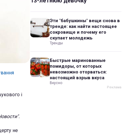
13-летнюю девочку
Эти "бабушкины" вещи снова в
тренде: как найти настоящее
сокровище и почему его
скупает молодежь
Тренды
Быстрые маринованные
помидоры, от которых
невозможно оторваться:
ування
настоящий взрыв вкуса
Вкусно
укового і
Новости".
церту не