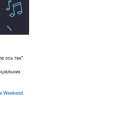
е ось так".
оціальних
as Weekend
.