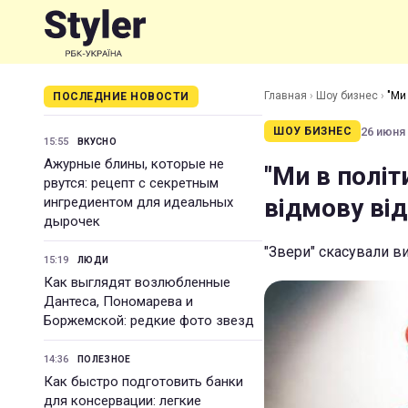
Главная
›
Шоу бизнес
›
"Ми
ПОСЛЕДНИЕ НОВОСТИ
26 июня 
ШОУ БИЗНЕС
15:55
ВКУСНО
Ажурные блины, которые не
"Ми в політ
рвутся: рецепт с секретным
відмову від
ингредиентом для идеальных
дырочек
"Звери" скасували в
15:19
ЛЮДИ
Как выглядят возлюбленные
Дантеса, Пономарева и
Боржемской: редкие фото звезд
14:36
ПОЛЕЗНОЕ
Как быстро подготовить банки
для консервации: легкие