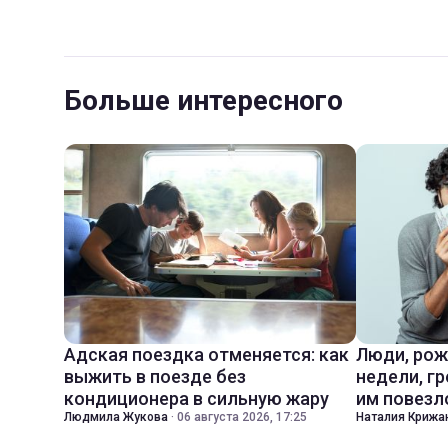
Больше интересного
Адская поездка отменяется: как
Люди, рож
выжить в поезде без
недели, гр
кондиционера в сильную жару
им повезл
Людмила Жукова
·
06 августа 2026, 17:25
Наталия Крижа