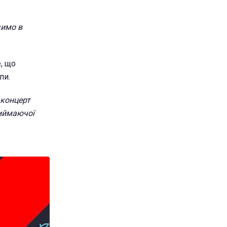
димо в
е, що
пи.
 концерт
риймаючої