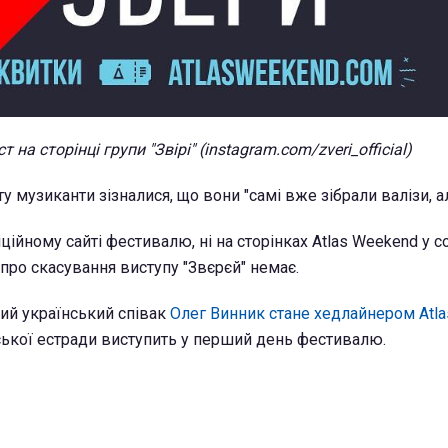
т на сторінці групи "Звірі" (instagram.com/zveri_official)
у музиканти зізналися, що вони "самі вже зібрали валізи, ал
ційному сайті фестивалю, ні на сторінках Atlas Weekend у с
про скасування виступу "Звєрєй" немає.
ий український співак
Олег Винник стане хедлайнером Atl
ької естради виступить у перший день фестивалю.