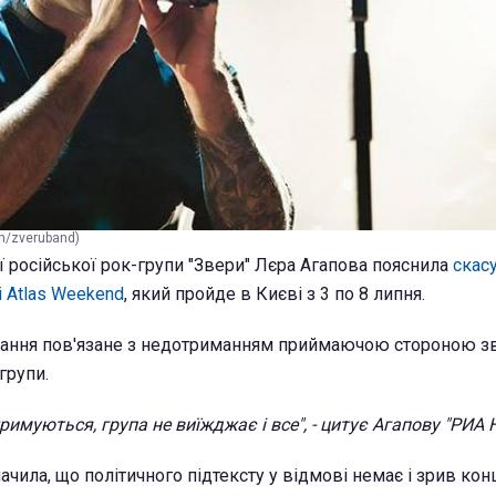
m/zveruband)
 російської рок-групи "Звери" Лєра Агапова пояснила
скас
і Atlas Weekend
, який пройде в Києві з 3 по 8 липня.
ування пов'язане з недотриманням приймаючою стороною зв
групи.
имуються, група не виїжджає і все", - цитує Агапову "РИА 
чила, що політичного підтексту у відмові немає і зрив кон