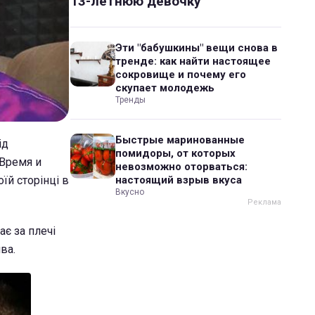
13-летнюю девочку
Эти "бабушкины" вещи снова в
тренде: как найти настоящее
сокровище и почему его
скупает молодежь
Тренды
Быстрые маринованные
ід
помидоры, от которых
"Время и
невозможно оторваться:
їй сторінці в
настоящий взрыв вкуса
Вкусно
ає за плечі
ва.