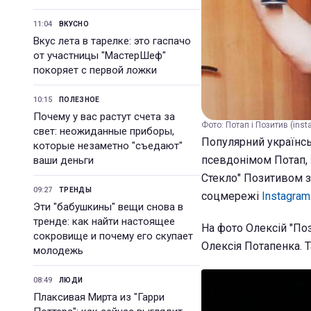
11:04
ВКУСНО
Вкус лета в тарелке: это гаспачо
от участницы "МастерШеф"
покоряет с первой ложки
10:15
ПОЛЕЗНОЕ
Почему у вас растут счета за
Фото: Потап і Позитив (ins
свет: неожиданные приборы,
Популярний українсь
которые незаметно "съедают"
псевдонімом Потап, 
ваши деньги
Стекло" Позитивом зі
09:27
ТРЕНДЫ
соцмережі
Instagram
Эти "бабушкины" вещи снова в
тренде: как найти настоящее
На фото Олексій "Поз
сокровище и почему его скупает
Олексія Потапенка. 
молодежь
08:49
ЛЮДИ
Плаксивая Мирта из "Гарри