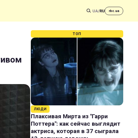
UA
/
RU
rbc.ua
ТОП
тивом
ЛЮДИ
Плаксивая Мирта из "Гарри
Поттера": как сейчас выглядит
актриса, которая в 37 сыграла