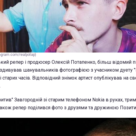
tagram.com/realpotap)
кий репер і продюсер Олексій Потапенко, більш відомий п
здивував шанувальників фотографією з учасником дуету 
 старих часів. Відповідний знімок артист опублікував на сво
.
итив" Завгородній зі старим телефоном Nokia в руках, трим
Також репер поділився фото з друзями та дружиною Позити