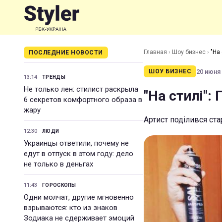
Главная
›
Шоу бизнес
›
"На
ПОСЛЕДНИЕ НОВОСТИ
20 июня 
ШОУ БИЗНЕС
13:14
ТРЕНДЫ
Не только лен: стилист раскрыла
"На стилі"
6 секретов комфортного образа в
жару
Артист поділився ст
12:30
ЛЮДИ
Украинцы ответили, почему не
едут в отпуск в этом году: дело
не только в деньгах
11:43
ГОРОСКОПЫ
Одни молчат, другие мгновенно
взрываются: кто из знаков
Зодиака не сдерживает эмоций