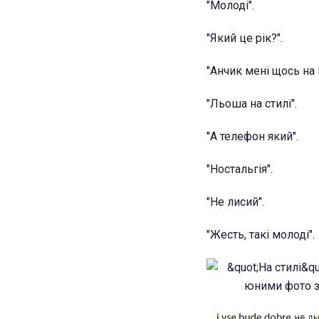
"Молоді".
"Який це рік?".
"Анчик мені щось на
"Льоша на стилі".
"А телефон який".
"Ностальгія".
"Не лисий".
"Жесть, такі молоді".