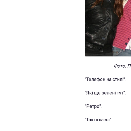
Фото: П
"Телефон на стилі".
"Які ще зелені тут".
"Ретро".
"Такі класні".