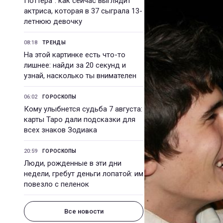
Поттера": как сейчас выглядит
актриса, которая в 37 сыграла 13-
летнюю девочку
08:18
ТРЕНДЫ
На этой картинке есть что-то
лишнее: найди за 20 секунд и
узнай, насколько ты внимателен
06:02
ГОРОСКОПЫ
Кому улыбнется судьба 7 августа:
карты Таро дали подсказки для
всех знаков Зодиака
20:59
ГОРОСКОПЫ
Люди, рожденные в эти дни
недели, гребут деньги лопатой: им
повезло с пеленок
Все новости