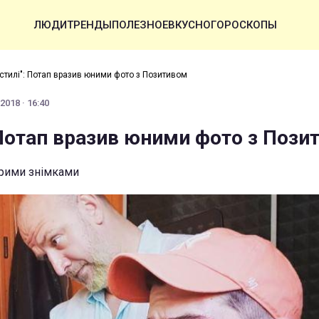
ЛЮДИ
ТРЕНДЫ
ПОЛЕЗНОЕ
ВКУСНО
ГОРОСКОПЫ
 стилі": Потап вразив юними фото з Позитивом
2018 · 16:40
: Потап вразив юними фото з Пози
арими знімками