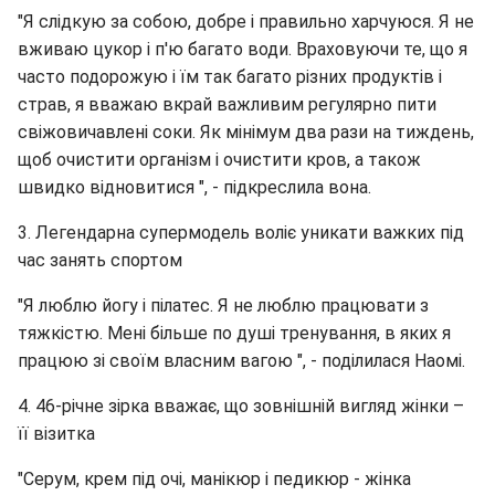
"Я слідкую за собою, добре і правильно харчуюся. Я не
вживаю цукор і п'ю багато води. Враховуючи те, що я
часто подорожую і їм так багато різних продуктів і
страв, я вважаю вкрай важливим регулярно пити
свіжовичавлені соки. Як мінімум два рази на тиждень,
щоб очистити організм і очистити кров, а також
швидко відновитися ", - підкреслила вона.
3. Легендарна супермодель воліє уникати важких під
час занять спортом
"Я люблю йогу і пілатес. Я не люблю працювати з
тяжкістю. Мені більше по душі тренування, в яких я
працюю зі своїм власним вагою ", - поділилася Наомі.
4. 46-річне зірка вважає, що зовнішній вигляд жінки –
її візитка
"Серум, крем під очі, манікюр і педикюр - жінка