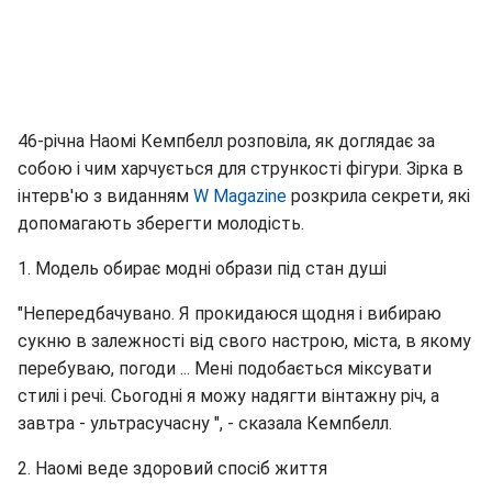
46-річна Наомі Кемпбелл розповіла, як доглядає за
собою і чим харчується для стрункості фігури. Зірка в
інтерв'ю з виданням
W Magazine
розкрила секрети, які
допомагають зберегти молодість.
1. Модель обирає модні образи під стан душі
"Непередбачувано. Я прокидаюся щодня і вибираю
сукню в залежності від свого настрою, міста, в якому
перебуваю, погоди ... Мені подобається міксувати
стилі і речі. Сьогодні я можу надягти вінтажну річ, а
завтра - ультрасучасну ", - сказала Кемпбелл.
2. Наомі веде здоровий спосіб життя