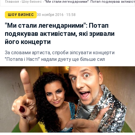
Главная
›
Шоу бизнес
›
"Ми стали легендарними": Потап подякував активіст
ШОУ БИЗНЕС
30 ноября 2016 · 15:58
"Ми стали легендарними": Потап
подякував активістам, які зривали
його концерти
За словами артиста, спроби зіпсувати концерти
"Потапа і Насті" надали дуету ще більше сил