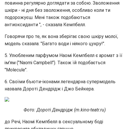
повинна регулярно доглядати за собою. Зволоження
шкіри - ні дня без зволоження, особливо коли ти
подорожуєш. Мені також подобаються
антиоксиданти ", - сказала Кемпбелл.
Говорячи про те, як вона зберігає свою шкіру молої,
модель сказала: "Багато води і ніякого цукру!".
5. Улюбленим парфумом Наомі Кемпбелл є аромат з її
ім'ям ("Naomi Campbell"). Також їй подобається
"Molecule".
6. Своїми бъюти-іконами легендарна супермодель
назвала Дороті Дендрідж і Джо Бейкера.
Фото: Дороті Дендрідж (m.kino-teatr.ru)
до Речі, Наомі Кемпбелл в сексуальному боді
прикрасила обкладинку глянцю.