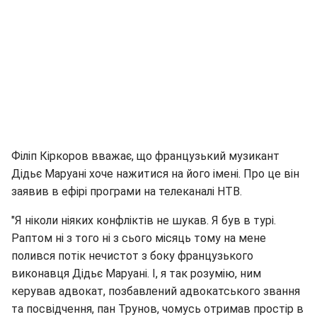
Філіп Кіркоров вважає, що французький музикант
Дідьє Маруані хоче нажитися на його імені. Про це він
заявив в ефірі програми на телеканалі НТВ.
"Я ніколи ніяких конфліктів не шукав. Я був в турі.
Раптом ні з того ні з сього місяць тому на мене
полився потік нечистот з боку французького
виконавця Дідьє Маруані. І, я так розумію, ним
керував адвокат, позбавлений адвокатського звання
та посвідчення, пан Трунов, чомусь отримав простір в