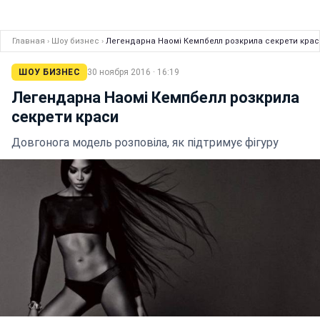
Главная
›
Шоу бизнес
›
Легендарна Наомі Кемпбелл розкрила секрети крас
ШОУ БИЗНЕС
30 ноября 2016 · 16:19
Легендарна Наомі Кемпбелл розкрила
секрети краси
Довгонога модель розповіла, як підтримує фігуру