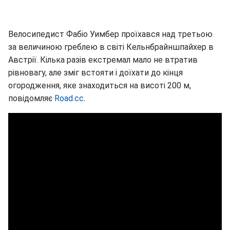
Велосипедист Фабіо Уимбер проїхався над третьою
за величиною греблею в світі Кельнбрайншпайхер в
Австрії. Кілька разів екстремал мало не втратив
рівновагу, але зміг встояти і доїхати до кінця
огородження, яке знаходиться на висоті 200 м,
повідомляє
Road.cc
.