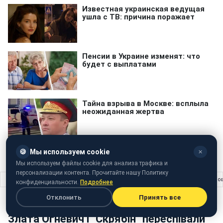
🍪
Мы используем cookie
✕
Мы используем файлы cookie для анализа трафика и
персонализации контента. Прочитайте нашу Политику
Главная
›
Шоу бизнес
›
Злата Огневич і "Скрябін" переспівали пісню на сло
конфиденциальности.
Подробнее
Отклонить
Принять все
ШОУ БИЗНЕС
30 ноября 2016 · 15:41
Злата Огневич і "Скрябін" переспівали