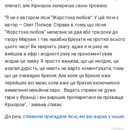
плагіаті, але Кіркоров заперечує свою провину.
"Я не є автором пісні "Жорстока любов". У цій пісні є
автор — Олег Попков. Справа в тому, що пісня
"Жорстока любов" написана за два або три роки до
твору Маруані. І так нахабно брехати на протязі всього
цього часу! Ви зверніть увагу: адже я ні разу не
вийшов в ефір і жодного разу не прокоментував
жодне це заяву. Я просто вважав, що це негідно, це
взагалі дурість, це навіть не варто коментувати, тому
що це очевидно брехня. Але коли ця брехня вже
перейшло всі межі, коли вже це брехня включилося
вимагання мільйона євро... Видать справи не дуже
гарні у Франції і він вирішив пропіаритися на прізвища
Кіркоров", - заявив співак.
До речі,
співакові пригадали пісні, які він вкрав у інших
.