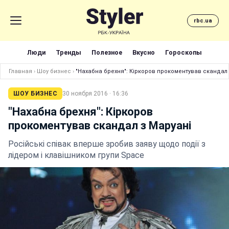
rbc.ua
Люди
Тренды
Полезное
Вкусно
Гороскопы
Главная
›
Шоу бизнес
›
"Нахабна брехня": Кіркоров прокоментував скандал 
ШОУ БИЗНЕС
30 ноября 2016 · 16:36
"Нахабна брехня": Кіркоров
прокоментував скандал з Маруані
Російські співак вперше зробив заяву щодо події з
лідером і клавішником групи Space