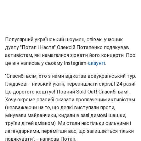
Популярний український шоумен, співак, учасник
дуету "Потап і Настя" Олексій Потапенко подякував
активістам, які намагалися зірвати його концерти. Про
це він написав у своєму Instagram-
акаунті
.
"Спасибі всім, хто з нами відкатав всеукраїнський тур.
Глядачеві - низький уклін, переаншлаги скрізь! 24 рази!
Це дорогого коштує! Повний Sold Out! Спасибі вам!..
Хочу окреме спасибі сказати проплаченим активістам
(незважаючи на те, що деякі виступали проти,
мінували майданчики, кидали в залі димові шашки,
труїли дітей аміаком). Ми стали настільки сильними і
легендарними, перемігши вас, що залишається тільки
подякувати", - написав Потап.