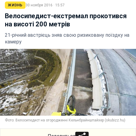
ЖИЗНЬ
30 ноября 2016 · 15:57
Велосипедист-екстремал прокотився
на висоті 200 метрів
21-річний австрієць зняв свою ризиковану поїздку на
камеру
Фото: Велосипедист на огородженні Кельнбрайншпайхер (skubizz.hu)