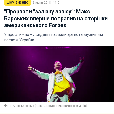
ШОУ БИЗНЕС
19 июня 2018 · 11:01
"Прорвати "залізну завісу": Макс
Барських вперше потрапив на сторінки
американського Forbes
У престижному виданні назвали артиста музичним
послом України
Фото: Макс Барських (Юлія Солодовникова/прес-служба)