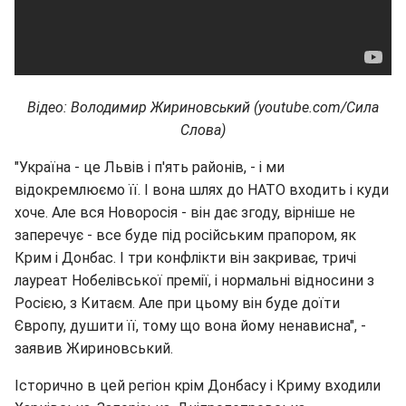
Відео: Володимир Жириновський (youtube.com/Сила
Слова)
"Україна - це Львів і п'ять районів, - і ми
відокремлюємо її. І вона шлях до НАТО входить і куди
хоче. Але вся Новоросія - він дає згоду, вірніше не
заперечує - все буде під російським прапором, як
Крим і Донбас. І три конфлікти він закриває, тричі
лауреат Нобелівської премії, і нормальні відносини з
Росією, з Китаєм. Але при цьому він буде доїти
Європу, душити її, тому що вона йому ненависна", -
заявив Жириновський.
Історично в цей регіон крім Донбасу і Криму входили