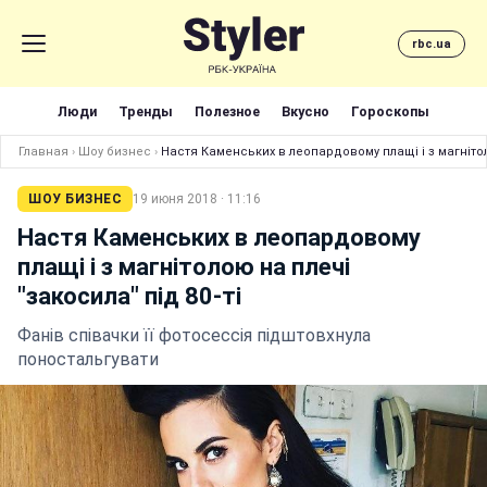
rbc.ua
Люди
Тренды
Полезное
Вкусно
Гороскопы
Главная
›
Шоу бизнес
›
Настя Каменських в леопардовому плащі і з магнітоло
ШОУ БИЗНЕС
19 июня 2018 · 11:16
Настя Каменських в леопардовому
плащі і з магнітолою на плечі
"закосила" під 80-ті
Фанів співачки її фотосессія підштовхнула
поностальгувати