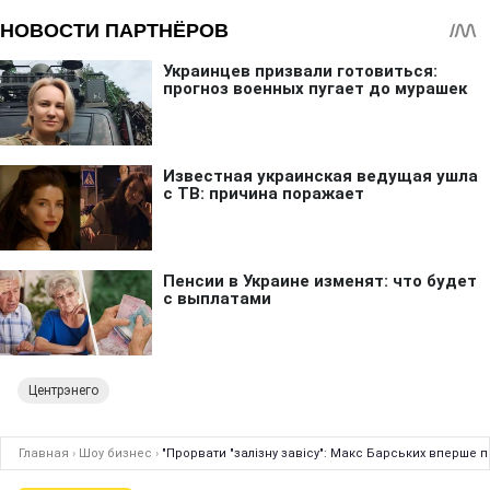
Центрэнего
Главная
›
Шоу бизнес
›
"Прорвати "залізну завісу": Макс Барських вперше 