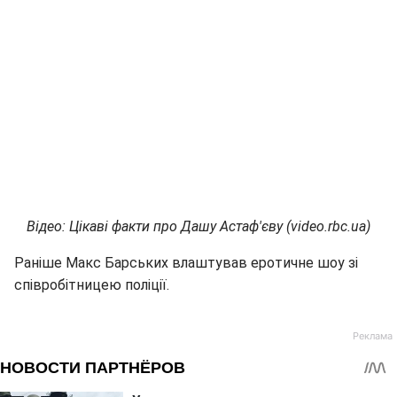
Відео: Цікаві факти про Дашу Астаф'єву (video
.
rbc
.
ua
)
Раніше Макс Барських влаштував еротичне шоу зі
співробітницею поліції.