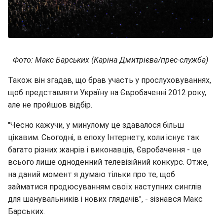
Фото: Макс Барських (Каріна Дмитрієва/прес-служба)
Також він згадав, що брав участь у прослуховуваннях,
щоб представляти Україну на Євробаченні 2012 року,
але не пройшов відбір.
"Чесно кажучи, у минулому це здавалося більш
цікавим. Сьогодні, в епоху Інтернету, коли існує так
багато різних жанрів і виконавців, Євробачення - це
всього лише одноденний телевізійний конкурс. Отже,
на даний момент я думаю тільки про те, щоб
займатися продюсуванням своїх наступних синглів
для шанувальників і нових глядачів", - зізнався Макс
Барських.