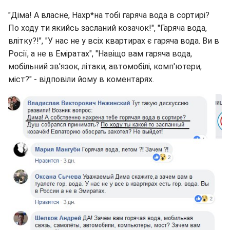
"Діма! А власне, Нахр*на тобі гаряча вода в сортирі?
По ходу ти якийсь засланий козачок!", "Гаряча вода,
влітку?!", "У нас не у всіх квартирах є гаряча вода. Ви в
Росії, а не в Еміратах", "Навіщо вам гаряча вода,
мобільний зв'язок, літаки, автомобілі, комп'ютери,
міст?" - відповіли йому в коментарях.