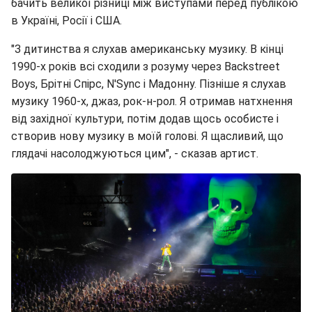
бачить великої різниці між виступами перед публікою
в Україні, Росії і США.
"З дитинства я слухав американську музику. В кінці
1990-х років всі сходили з розуму через Backstreet
Boys, Брітні Спірс, N'Sync і Мадонну. Пізніше я слухав
музику 1960-х, джаз, рок-н-рол. Я отримав натхнення
від західної культури, потім додав щось особисте і
створив нову музику в моїй голові. Я щасливий, що
глядачі насолоджуються цим", - сказав артист.