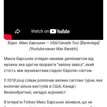
Відео: Макс Барських —
USA
/
Canada
Tour
[
Backstage
]
(
Youtube
-канал
Max Barskih
)
Макса Барських оглядач називає дипломатом від
музики, яка здатна прорвати "залізну завісу", який
стоїть між музикантами східної Європи і світом.
У 2018 році співак розпочав велике світове турне, яке
включає кілька виступів в США, Канаді і
Великобританії, нагадує журналіст.
В інтерв'ю Forbes Макс Барських зізнався, що не