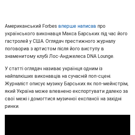
Американський Forbes
вперше написав
про
українського виконавця Макса Барських під час його
гастролей у США. Оглядач престижного журналу
поговорив з артистом після його виступу в
знаменитому клубі Лос-Анджелеса DNA Lounge.
У статті оглядач називає українця одним із
найпалкіших виконавців на сучасній поп-сцені.
Журналіст описує музику Барських як поп-мейнстрім,
який Україна може впевнено експортувати далеко за
свої межі і домогтися музичної експансії на західні
ринки.