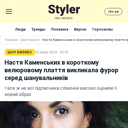
rbc.ua
Люди
Тренды
Полезное
Вкусно
Гороскопы
Главная
›
Шоу бизнес
›
Настя Каменських в короткому велюровому плаття 
ШОУ БИЗНЕС
30 июня 2018 · 00:41
Настя Каменських в короткому
велюровому плаття викликала фурор
серед шанувальників
І все ж не всі підписники співачки високо оцінили її
новий образ