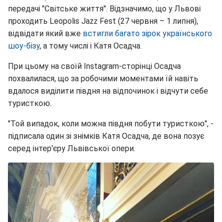
передачі "Світське життя". Відзначимо, що у Львові
проходить Leopolis Jazz Fest (27 червня – 1 липня),
відвідати який вже
встигли багато зірок українського
шоу-бізу
, а тому числі і Катя Осадча.
При цьому на своїй Instagram-сторінці Осадча
похвалилася, що за робочими моментами їй навіть
вдалося виділити півдня на відпочинок і відчути себе
туристкою.
"Той випадок, коли можна півдня побути туристкою", -
підписала один зі знімків Катя Осадча, де вона позує
серед інтер'єру Львівської опери.