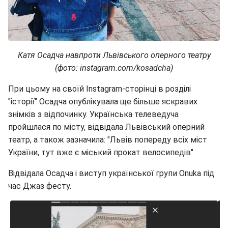
Катя Осадча навпроти Львівського оперного театру
(фото: instagram.com/kosadcha)
При цьому на своїй Instagram-сторінці в розділі
"історії" Осадча опублікувала ще більше яскравих
знімків з відпочинку. Українська телеведуча
пройшлася по місту, відвідала Львівський оперний
театр, а також зазначила: "Львів попереду всіх міст
України, тут вже є міський прокат велосипедів".
Відвідала Осадча і виступ української групи Onuka під
час Джаз фесту.