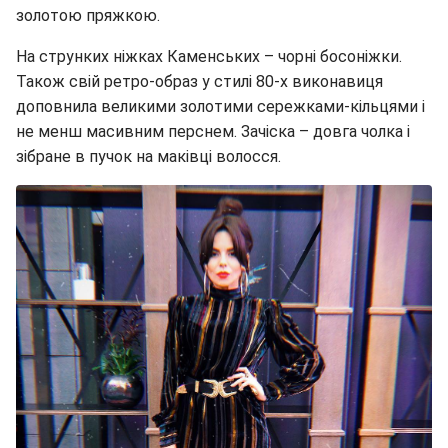
золотою пряжкою.
На струнких ніжках Каменських – чорні босоніжки.
Також свій ретро-образ у стилі 80-х виконавиця
доповнила великими золотими сережками-кільцями і
не менш масивним перснем. Зачіска – довга чолка і
зібране в пучок на маківці волосся.