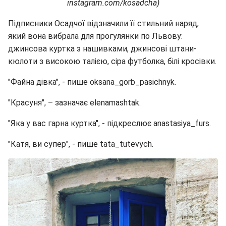
instagram.com/kosadcha)
Підписники Осадчої відзначили її стильний наряд,
який вона вибрала для прогулянки по Львову:
джинсова куртка з нашивками, джинсові штани-
кюлоти з високою талією, сіра футболка, білі кросівки.
"Файна дівка", - пише oksana_gorb_pasichnyk.
"Красуня", – зазначає elenamashtak.
"Яка у вас гарна куртка", - підкреслює anastasiya_furs.
"Катя, ви супер", - пише tata_tutevych.