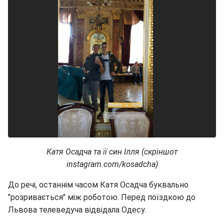
Катя Осадча та її син Ілля (скріншот
instagram.com/kosadcha)
До речі, останнім часом Катя Осадча буквально
"розривається" між роботою. Перед поїздкою до
Львова телеведуча відвідала Одесу.