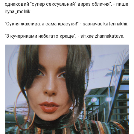
однаковий "супер сексуальний" вираз обличчя", - пише
iryna_melnik.
"Сукня жахлива, а сама красуня!" - зазначає katerinakhii.
"З кучериками набагато краще", - зітхає zhannakatava.