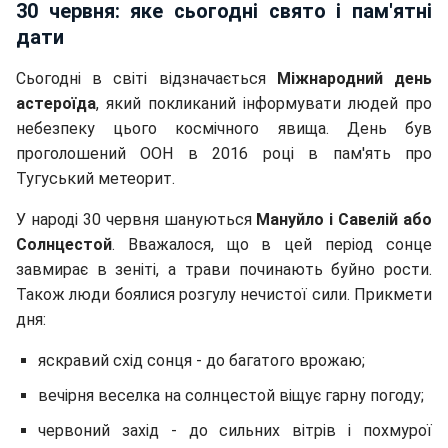
30 червня: яке сьогодні свято і пам'ятні
дати
Сьогодні в світі відзначається
Міжнародний день
астероїда
, який покликаний інформувати людей про
небезпеку цього космічного явища. День був
проголошений ООН в 2016 році в пам'ять про
Тугуський метеорит.
У народі 30 червня шануються
Мануйло і Савелій або
Солнцестой
. Вважалося, що в цей період сонце
завмирає в зеніті, а трави починають буйно рости.
Також люди боялися розгулу нечистої сили. Прикмети
дня:
яскравий схід сонця - до багатого врожаю;
вечірня веселка на солнцестой віщує гарну погоду;
червоний захід - до сильних вітрів і похмурої