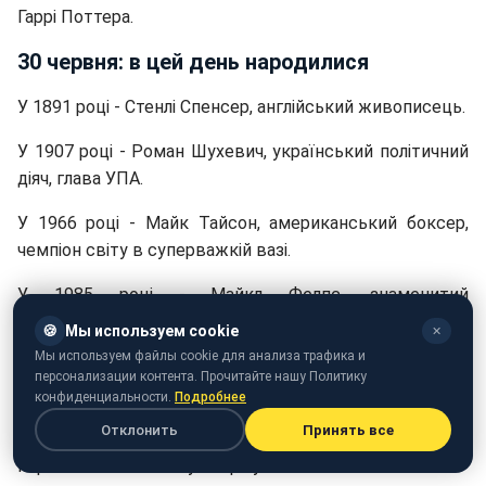
Гаррі Поттера.
30 червня: в цей день народилися
У 1891 році - Стенлі Спенсер, англійський живописець.
У 1907 році - Роман Шухевич, український політичний
діяч, глава УПА.
У 1966 році - Майк Тайсон, американський боксер,
чемпіон світу в суперважкій вазі.
У 1985 році - Майкл Фелпс, знаменитий
американський плавець, 23-разовий олімпійський
🍪
Мы используем cookie
✕
чемпіон.
Мы используем файлы cookie для анализа трафика и
персонализации контента. Прочитайте нашу Политику
30 червня: в цей день померли
конфиденциальности.
Подробнее
Отклонить
Принять все
У 1966 році - Ніно Фаріна, італійський автогонщик,
перший чемпіон світу "Формули-1".