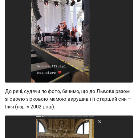
До речі, судячи по фото, бачимо, що до Львова разом
зі своєю зірковою мамою вирушив і її старший син –
Ілля (нар. у 2002 році).