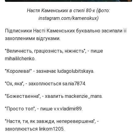
Настя Каменських в стилі 80-х (фото:
instagram.com/kamenskux)
Підписники Насті Каменських буквально засипали її
захопленими відгуками.
"Величність, граціозність, ніжність", - пише
mihaililchenko.
"Королева!" - зазначає ludagolubitskaya.
"Ох, яка", - захоплюється sa.nia7874.
"Божественна", - хвалить mackenzie_mans.
"Просто топ", - пише v.v.vladimir89.
"Настя, ти, як завжди, неперевершена", -
захоплюється linkorn1205.