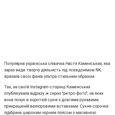
Популярна українська співачка Настя Каменських, яка
зараз веде творчу діяльність під псевдонімом NK,
вразила своїх фанів ультра стильним образом.
Так, на своїй Instagram-сторінці Каменських
опублікувала відразу ж серію "ретро-фото", на яких
вона позує в короткій сукні з довгими рукавами,
прикрашеній велюровими вставками. Сукня-сорочка
підібрана широким чорним поясом з масивною