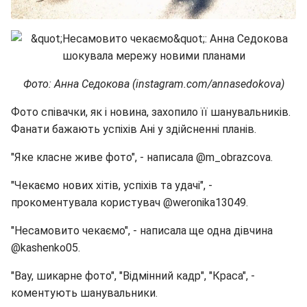
Фото: Анна Седокова (instagram.com/annasedokova)
Фото співачки, як і новина, захопило її шанувальників.
Фанати бажають успіхів Ані у здійсненні планів.
"Яке класне живе фото", - написала @m_obrazcova.
"Чекаємо нових хітів, успіхів та удачі", -
прокоментувала користувач @weronika13049.
"Несамовито чекаємо", - написала ще одна дівчина
@kashenko05.
"Вау, шикарне фото", "Відмінний кадр", "Краса", -
коментують шанувальники.