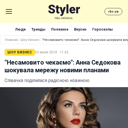
rbc.ua
Люди
Тренды
Полезное
Вкусно
Гороскопы
Главная
›
Шоу бизнес
›
"Несамовито чекаємо": Анна Седокова шокувала м
ШОУ БИЗНЕС
03 июля 2018 · 11:02
"Несамовито чекаємо": Анна Седокова
шокувала мережу новими планами
Співачка поділилася радісною новиною