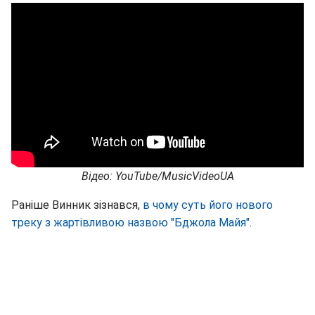
Відео: YouTube/MusicVideoUA
Раніше Винник зізнався,
в чому суть його нового
треку з жартівливою назвою "Бджола Майя"
.