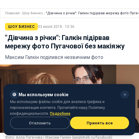
Главная
›
Шоу бизнес
›
"Дівчина з річки": Галкін підірвав мережу фото Пуга
ШОУ БИЗНЕС
03 июля 2018 · 10:36
"Дівчина з річки": Галкін підірвав
мережу фото Пугачової без макіяжу
Максим Галкін поділився незвичним фото
🍪
Мы используем cookie
✕
Мы используем файлы cookie для анализа трафика и
персонализации контента. Прочитайте нашу Политику
конфиденциальности.
Подробнее
Отклонить
Принять все
Фото: Алла Пугачова і Максим Галкін (peopletalk.ru/facebook)