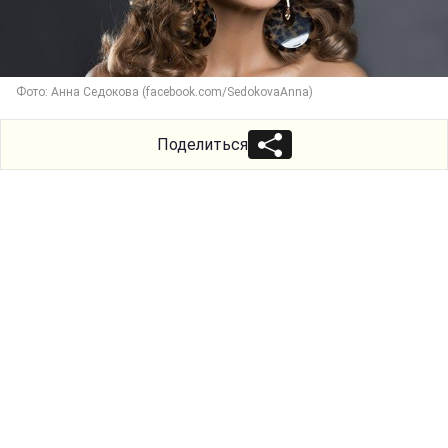
Фото: Анна Седокова (facebook.com/SedokovaAnna)
Поделиться