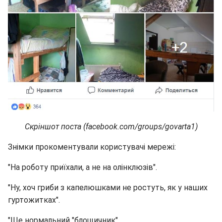
Скріншот поста (facebook.com/groups/govarta1)
Знімки прокоментували користувачі мережі:
"На роботу приїхали, а не на олінклюзів".
"Ну, хоч гриби з капелюшками не ростуть, як у наших
гуртожитках".
"Ще нормальний "блощичник".