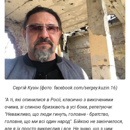
Сергій Кузін (фото: facebook.com/sergey.kuzin.16)
"А ті, які опинилися в Росії, класично з викоченими
очима, зі слиною бризкають в усі боки, репетуючи:
"Неважливо, що люди гинуть, головне - братство,
головне, що ми всі один народ". Бійкою не закінчилося,
але я їх просто викреслив і все. Не знаю, що з цим