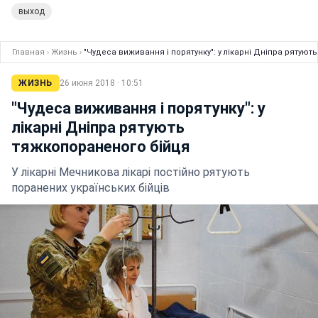
выход
Главная
›
Жизнь
›
"Чудеса виживання і порятунку": у лікарні Дніпра рятуют
ЖИЗНЬ
26 июня 2018 · 10:51
"Чудеса виживання і порятунку": у
лікарні Дніпра рятують
тяжкопораненого бійця
У лікарні Мечникова лікарі постійно рятують
поранених українських бійців