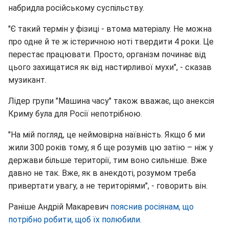
набридла російському суспільству.
"Є такий термін у фізиці - втома матеріалу. Не можна
про одне й те ж істеричною ноті твердити 4 роки. Це
перестає працювати. Просто, організм починає від
цього захищатися як від настирливої мухи", - сказав
музикант.
Лідер групи "Машина часу" також вважає, що анексія
Криму була для Росії непотрібною.
"На мій погляд, це неймовірна наївність. Якщо б ми
жили 300 років тому, я б ще розумів цю затію – ніж у
держави більше території, тим воно сильніше. Вже
давно не так. Вже, як в анекдоті, розумом треба
привертати увагу, а не територіями", - говорить він.
Раніше Андрій Макаревич
пояснив росіянам, що
потрібно робити, щоб їх полюбили.