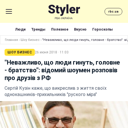
rbc.ua
Люди
Тренды
Полезное
Вкусно
Гороскопы
Главная
›
Шоу бизнес
›
"Неважливо, що люди гинуть, головне - братство": в
ШОУ БИЗНЕС
26 июня 2018 · 11:03
"Неважливо, що люди гинуть, головне
- братство": відомий шоумен розповів
про друзів з РФ
Сергій Кузін каже, що викреслив з життя своїх
однокашників-прихильників "руского міра"