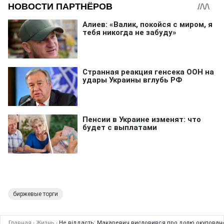
биржевые торги
Главная
›
Жизнь
›
Не віддасть: Макаревич висловився про долю окуповано