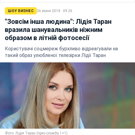
ШОУ БИЗНЕС
26 июня 2018 · 09:26
"Зовсім інша людина": Лідія Таран
вразила шанувальників ніжним
образом в літній фотосесії
Користувачі соцмереж бурхливо відреагували на
такий образ улюбленої телезірки Лідії Таран
Фото: Лідія Таран (прес-служба 1+1)