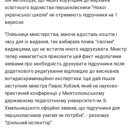
Він наголошує, що через корупційні дії верхівки
освітнього відомства першокласники "Нової
української школи" не отримають підручники на 1
вересня.
"Очільниця міністерства, маючи вдосталь коштів і
часу для їх видання, так вибирала поміж "своїми"
видавцями, що не встигла нічого надрукувати. Міністр
тепер намагається приховати цей факт недолугими
заявами про необхідність друкувати підручники після
додаткового редагування відповідно до висновків
антидискримінаційної експертизи. Іще далі пішов
заступник міністра Павло Хобзей, який на науково-
практичній конференції у Мелітопольському
державному педагогічному університеті ім. Б.
Хмельницького офіційно заявив, що підручники для
першокласників узагалі не потрібні", - резюмує
"Шкільний інспектор".