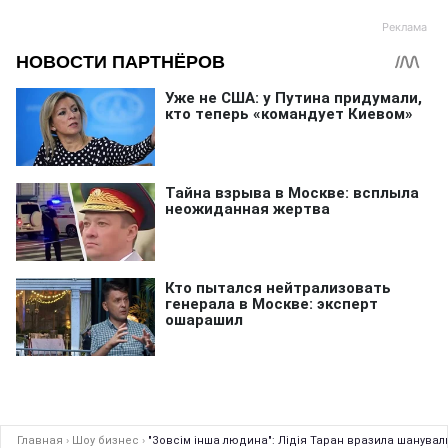
Главная
›
Шоу бизнес
›
"Зовсім інша людина": Лідія Таран вразила шануваль