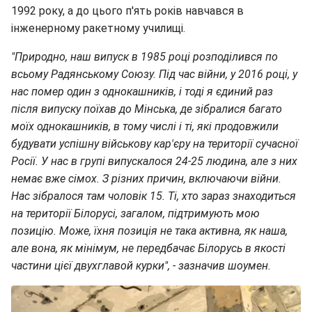
1992 року, а до цього п'ять років навчався в
інженерному ракетному училищі.
"Природно, наш випуск в 1985 році розподілився по
всьому Радянському Союзу. Під час війни, у 2016 році, у
нас помер один з однокашників, і тоді я єдиний раз
після випуску поїхав до Мінська, де зібралися багато
моїх однокашників, в тому числі і ті, які продовжили
будувати успішну військову кар'єру на території сучасної
Росії. У нас в групі випускалося 24-25 людина, але з них
немає вже сімох. З різних причин, включаючи війни.
Нас зібралося там чоловік 15. Ті, хто зараз знаходиться
на території Білорусі, загалом, підтримують мою
позицію. Може, їхня позиція не така активна, як наша,
але вона, як мінімум, не передбачає Білорусь в якості
частини цієї двухглавой курки", - зазначив шоумен.