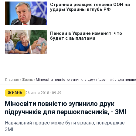
Главная
›
Жизнь
›
Міносвіти повнiстю зупинило друк пiдручникiв для першок
ЖИЗНЬ
26 июня 2018 · 09:49
Міносвіти повнiстю зупинило друк
пiдручникiв для першокласникiв, - ЗМI
Навчальний процес може бути зірвано, попереджає
ЗМІ