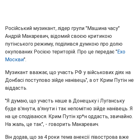
Російський музикант, лідер групи "Машина часу"
Андрій Макаревич, відомий своєю критикою
путінського режиму, поділився думкою про долю
окупованих Росією територій. Про це передає "
Ехо
Москви
".
Музикант вважає, що участь РФ у військових діях на
Донбасі поступово зійде нанівець", а от Крим Путін не
віддасть.
"Я думаю, що участь наше в Донецьку і Луганську
буде в'янути, в'янути і так непомітно зійде нанівець. Я
на це сподіваюся. Крим Путін хр*н оддасть, звичайно.
На жаль, це так", - говорить Макаревич.
Він додав, що за 4 роки тема анексії півострова вже