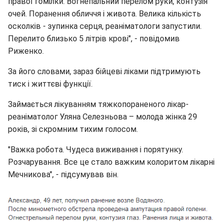
правої гомілки. Вогнепальний перелом руки, контузія
очей. Поранення обличчя і живота. Велика кількість
осколків - зупинка серця, реаніматологи запустили.
Перелито близько 5 літрів крові", - повідомив
Риженко.
За його словами, зараз бійцеві ліками підтримують
тиск і життєві функції.
Займається лікуванням тяжкопораненого лікар-
реаніматолог Уляна Селезньова – молода жінка 29
років, зі скромним тихим голосом.
"Важка робота. Чудеса виживання і порятунку.
Розчарування. Все це стало важким колоритом лікарні
Мечникова", - підсумував він.