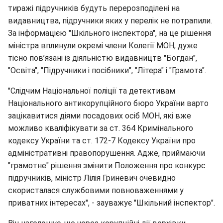
тиражі підручників будуть перерозподілені на
видавництва, підручники яких у перелік не потрапили.
За інформацією "Шкільного інспектора", на це рішення
міністра вплинули окремі члени Колегії МОН, дуже
тісно пов’язані із діяльністю видавництв "Богдан",
"Освіта", "Підручники і посібники", "Літера" і "Грамота".
"Слідчим Національної поліції та детективам
Національного антикорупційного бюро України варто
зацікавитися діями посадових осіб МОН, які вже
можливо кваліфікувати за ст. 364 Кримінального
кодексу України та ст. 172-7 Кодексу України про
адміністративні правопорушення. Адже, приймаючи
"грамотне" рішення змінити Положення про конкурс
підручників, міністр Лілія Гриневич очевидно
скористалася службовими повноваженнями у
приватних інтересах", - зауважує "Шкільний інспектор".