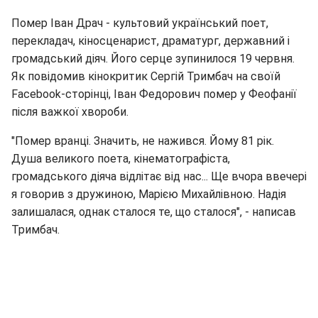
Помер Іван Драч - культовий український поет,
перекладач, кіносценарист, драматург, державний і
громадський діяч. Його серце зупинилося 19 червня.
Як повідомив кінокритик Сергій Тримбач на своїй
Facebook-сторінці, Іван Федорович помер у Феофанії
після важкої хвороби.
"Помер вранці. Значить, не нажився. Йому 81 рік.
Душа великого поета, кінематографіста,
громадського діяча відлітає від нас... Ще вчора ввечері
я говорив з дружиною, Марією Михайлівною. Надія
залишалася, однак сталося те, що сталося", - написав
Тримбач.