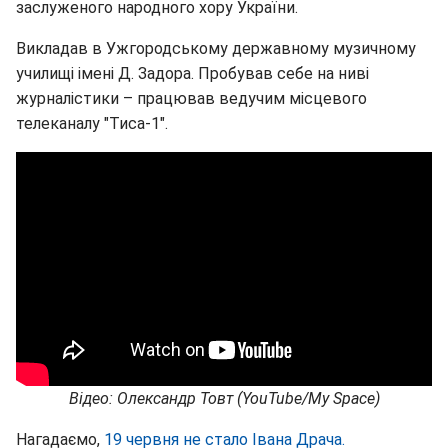
заслуженого народного хору України.
Викладав в Ужгородському державному музичному
училищі імені Д. Задора. Пробував себе на ниві
журналістики – працював ведучим місцевого
телеканалу "Тиса-1".
Відео: Олександр Товт (YouTube/My Space)
Нагадаємо,
19 червня не стало Івана Драча.