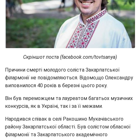
Скріншот поста (facebook.com/tovtsanya)
Причини смерті молодого соліста Закарпатської
філармонії не повідомляються. Відомо,що Олександру
виповнилося 40 років в березні цього року.
Він був переможцем та лауреатом багатьох музичних
конкурсів, як в Україні, так і за її межами.
Народився співак в селі Ракошино Мукачівського
району Закарпатської області. Був солістом обласної
філармонії та Закарпатського академічного