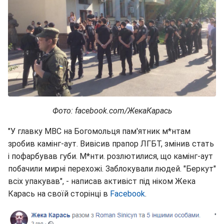
Фото: facebook.com/ЖекаКарась
"У главку МВС на Богомольця пам'ятник м*нтам
зробив камінг-аут. Вивісив прапор ЛГБТ, змінив стать
і пофарбував губи. М*нти. розлютилися, що камінг-аут
побачили мирні перехожі. Заблокували людей. "Беркут"
всіх упакував", - написав активіст під ніком Жека
Карась на своїй сторінці в
Facebook
.