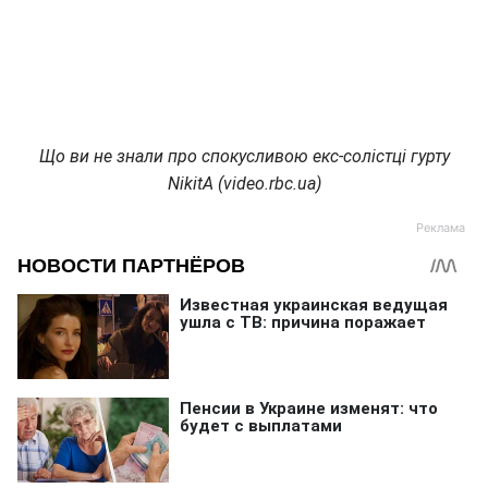
Що ви не знали про спокусливою екс-солістці гурту
NikitA (video.rbc.ua)