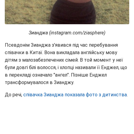
Зианджа (instagram.com/ziasphere)
Псевдонім Зианджа з'явився під час перебування
співачки в Китаї. Вона викладала англійську мову
дітям з малозабезпечених сімей. В той момент у неї
були довгі білі волосся, і хлопці називали її Енджел, що
в перекладі означало "ангел". Пізніше Енджел
трансформувалося в Зианджу.
До речі,
співачка Зианджа показала фото з дитинства
.