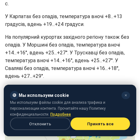
с.
У Карпатах без опадів, температура вночі +8...+13
градусів, вдень +19...+24 градуси.
На популярний курортах західного регіону також без
опадів. У Моршині без опадів, температура вночі
+14...+16°, вдень +25...+27°. У Трускавці без опадів,
температура вночі +14...+16°, вдень +25...+27°. У
Сваляві без опадів, температура вночі +16...+18°,
вдень +27...+29°.
🍪
Мы используем cookie
✕
Мы используем файлы cookie для анализа трафика и
персонализации контента. Прочитайте нашу Политику
конфиденциальности.
Подробнее
Отклонить
Принять все