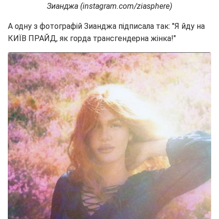
Зианджа (instagram.com/ziasphere)
А одну з фотографій Зианджа підписала так: "Я йду на
КИЇВ ПРАЙД, як горда трансгендерна жінка!"