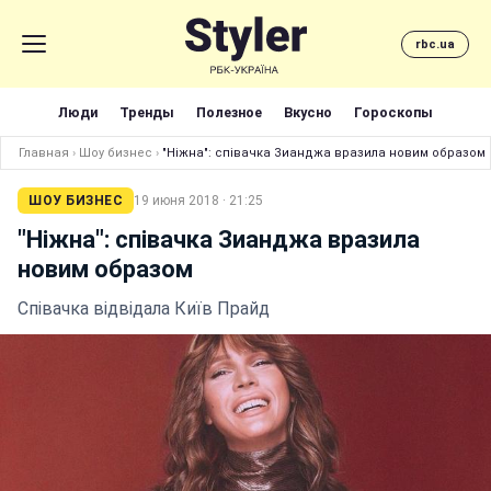
rbc.ua
Люди
Тренды
Полезное
Вкусно
Гороскопы
Главная
›
Шоу бизнес
›
"Ніжна": співачка Зианджа вразила новим образом
ШОУ БИЗНЕС
19 июня 2018 · 21:25
"Ніжна": співачка Зианджа вразила
новим образом
Співачка відвідала Київ Прайд