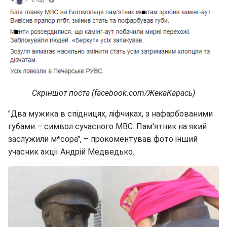
Скріншот поста (facebook.com/ЖекаКарась)
"Два мужика в спідницях, ліфчиках, з нафарбованими
губами – символ сучасного МВС. Пам'ятник на який
заслужили м*сора", – прокоментував фото інший
учасник акції Андрій Медведько.