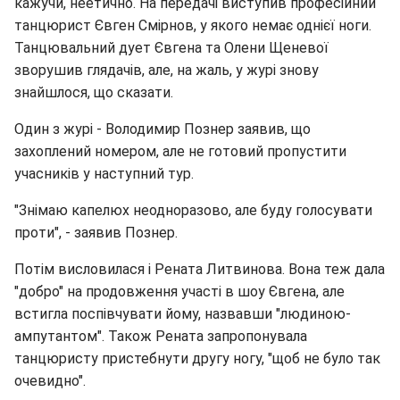
кажучи, неетично. На передачі виступив професійний
танцюрист Євген Смірнов, у якого немає однієї ноги.
Танцювальний дует Євгена та Олени Щеневої
зворушив глядачів, але, на жаль, у журі знову
знайшлося, що сказати.
Один з журі - Володимир Познер заявив, що
захоплений номером, але не готовий пропустити
учасників у наступний тур.
"Знімаю капелюх неодноразово, але буду голосувати
проти", - заявив Познер.
Потім висловилася і Рената Литвинова. Вона теж дала
"добро" на продовження участі в шоу Євгена, але
встигла поспівчувати йому, назвавши "людиною-
ампутантом". Також Рената запропонувала
танцюристу пристебнути другу ногу, "щоб не було так
очевидно".