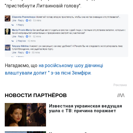
"пристебнути Литвиновій голову".
Нагадаємо, що
на російському шоу дівчинці
влаштували допит " з-за пісні Земфіри.