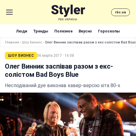
rbc.ua
Люди
Тренды
Полезное
Вкусно
Гороскопы
Главная
›
Шоу бизнес
›
Олег Винник заспівав разом з екс-солістом Bad Boys
ШОУ БИЗНЕС
06 марта 2017 · 16:08
Олег Винник заспівав разом з екс-
солістом Bad Boys Blue
Несподіваний дуе виконав кавер-версію хіта 80-х