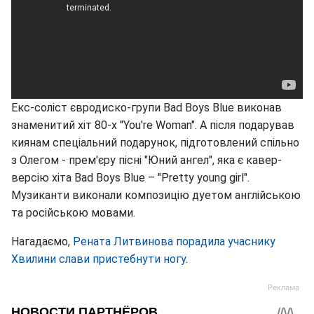
Екс-соліст євродиско-групи Bad Boys Blue виконав
знаменитий хіт 80-х "You're Woman". А після подарував
киянам спеціальний подарунок, підготовлений спільно
з Олегом - прем'єру пісні "Юний ангел", яка є кавер-
версію хіта Bad Boys Blue – "Pretty young girl".
Музиканти виконали композицію дуетом англійською
та російською мовами.
Нагадаємо,
Рената Литвинова порадила учаснику
Хвилини слави пристебнути ногу
.