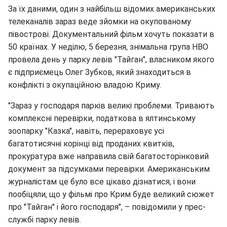
За їх даними, один з найбільш відомих американських
телеканалів зараз веде зйомки на окупованому
півострові. Документальний фільм хочуть показати в
50 країнах. У неділю, 5 березня, знімальна група HBO
провела день у парку левів "Тайган", власником якого
є підприємець Олег Зубков, який знаходиться в
конфлікті з окупаційною владою Криму.
"Зараз у господаря парків великі проблеми. Тривають
комплексні перевірки, податкова в ялтинському
зоопарку "Казка", навіть, перераховує усі
багатотисячні корінці від проданих квитків,
прокуратура вже направила свій багатосторінковий
документ за підсумками перевірки. Американським
журналістам це було все цікаво дізнатися, і вони
пообіцяли, що у фільмі про Крим буде великий сюжет
про "Тайган" і його господаря", – повідомили у прес-
службі парку левів.