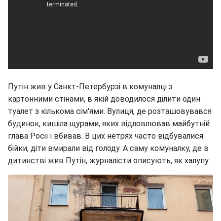
Путін жив у Санкт-Петербурзі в комуналці з
картонними стінами, в якій доводилося ділити один
туалет з кількома сім'ями. Вулиця, де розташовувався
будинок, кишіла щурами, яких відловлював майбутній
глава Росії і вбивав. В цих нетрях часто відбувалися
бійки, діти вмирали від голоду. А саму комуналку, де в
дитинстві жив Путін, журналісти описують, як халупу.