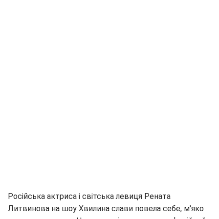
Російська актриса і світська левиця Рената
Литвинова на шоу Хвилина слави повела себе, м'яко