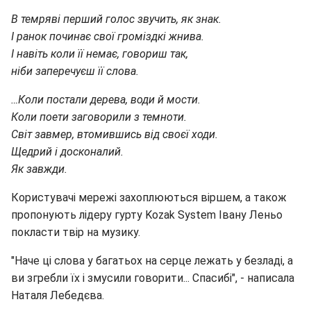
В темряві перший голос звучить, як знак.
І ранок починає свої громіздкі жнива.
І навіть коли її немає, говориш так,
ніби заперечуєш її слова.
…Коли постали дерева, води й мости.
Коли поети заговорили з темноти.
Світ завмер, втомившись від своєї ходи.
Щедрий і досконалий.
Як завжди.
Користувачі мережі захоплюються віршем, а також
пропонують лідеру гурту Kozak System Івану Леньо
покласти твір на музику.
"Наче ці слова у багатьох на серце лежать у безладі, а
ви згребли їх і змусили говорити... Спасибі", - написала
Наталя Лебедєва.