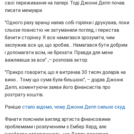
свої переживання на папері. Тоді Джонні Депп почав
писати мемуари.
"Одного разу вранці налив собі горілки і друкував, поки
сльози повністю не затуманили погляд, і перестав
бачити сторінку. Я все намагався зрозуміти, чим
заслужив все це, що зробив... Намагався бути добрим
і допомагати всім, не брехати. Правда для мене
важливіша за все" ,– розповів актор.
"Прикро говорити, що я витрачав 30 тисяч доларів на
вино... Тому що сума була більшою", – додав Джонні
Депп, коментуючи заяви його фінансистів про
розтрату коштів.
Раніше
стало відомо, чому Джонні Депп сильно схуд
.
Фанати пояснили вигляд артиста фінансовими
проблемами і розлученням з Ембер Херд, але