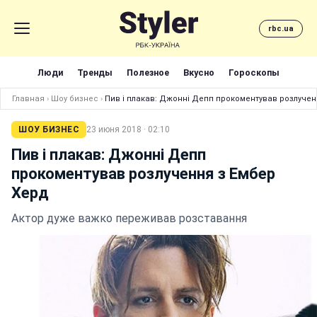
rbc.ua
Люди
Тренды
Полезное
Вкусно
Гороскопы
Главная
›
Шоу бизнес
›
Пив і плакав: Джонні Депп прокоментував розлучен
ШОУ БИЗНЕС
23 июня 2018 · 02:10
Пив і плакав: Джонні Депп
прокоментував розлучення з Ембер
Херд
Актор дуже важко переживав розставання