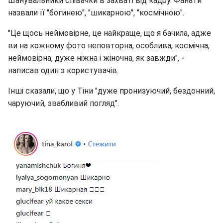
Шанувальники співачки в захваті від кадру. Фанати
назвали її "богинею", "шикарною", "космічною".
"Це щось неймовірне, це найкраще, що я бачила, адже
ви на кожному фото неповторна, особлива, космічна,
неймовірна, дуже ніжна і жіночна, як завжди", -
написав один з користувачів.
Інші сказали, що у Тіни "дуже пронизуючий, бездонний,
чаруючий, звабливий погляд".