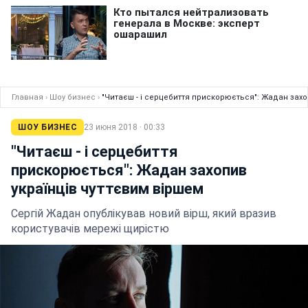
Главная
›
Шоу бизнес
›
"Читаєш - і серцебиття прискорюється": Жадан захо
ШОУ БИЗНЕС
23 июня 2018 · 00:33
"Читаєш - і серцебиття
прискорюється": Жадан захопив
українців чуттєвим віршем
Сергій Жадан опублікував новий вірш, який вразив
користувачів мережі щирістю