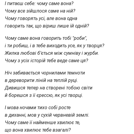
І питаєш себе: чому саме вона?
Чому все зійшлося саме на ній?
Чому говорять усі, але вона одна
говорить так, що віриш лише їй одній?
Чому саме вона говорить тобі "роби",
і ти робиш, і в тебе виходить усе, як у творця?
Жилка любові б’ється між сумніву і журби.
Чому з усіх історій тебе веде саме ця?
Ніч забивається чорнилами темноти
в дереворити ліній на теплій руці.
Дивишся тепер на створені тобою світи
й борешся з її єрессю, як усі творці.
І мова ночами тихо собі росте
в диханні, мов у сухій червневій землі.
Чому саме її найменше хвилює те,
що вона хвилює тебе взагалі?