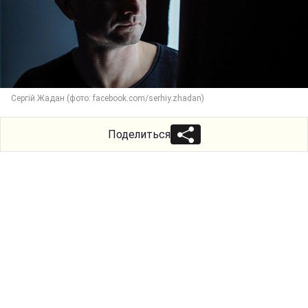
Сергій Жадан (фото: facebook.com/serhiy.zhadan)
Поделиться