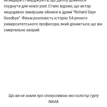
інсайдери стверджують, що Деппу довелося
схуднути для нової ролі. Стало відомо, що актор
нещодавно завершив зйомки в драмі "Richard Says
Goodbye". Фільм розповість історію 54-річного
університетського професора, який дізнається, що він
смертельно хворий.
Що ви не знали про спокусливою екс-солістці гурту
NikitA