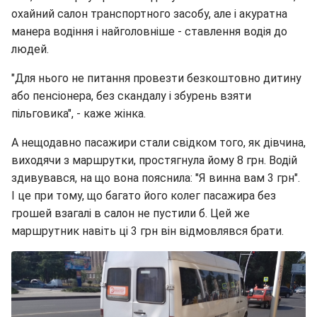
охайний салон транспортного засобу, але і акуратна
манера водіння і найголовніше - ставлення водія до
людей.
"Для нього не питання провезти безкоштовно дитину
або пенсіонера, без скандалу і збурень взяти
пільговика", - каже жінка.
А нещодавно пасажири стали свідком того, як дівчина,
виходячи з маршрутки, простягнула йому 8 грн. Водій
здивувався, на що вона пояснила: "Я винна вам 3 грн".
І це при тому, що багато його колег пасажира без
грошей взагалі в салон не пустили б. Цей же
маршрутник навіть ці 3 грн він відмовлявся брати.