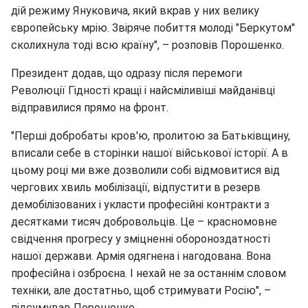
дій режиму Януковича, який вкрав у них велику
європейську мрію. Звіряче побиття молоді "Беркутом"
сколихнула тоді всю країну", – розповів Порошенко.
Президент додав, що одразу після перемоги
Революції Гідності кращі і найсміливіші майданівці
відправилися прямо на фронт.
"Перші добробаты кров'ю, пролитою за Батьківщину,
вписали себе в сторінки нашої військової історії. А в
цьому році ми вже дозволили собі відмовитися від
чергових хвиль мобілізації, відпустити в резерв
демобілізованих і укласти професійні контракти з
десятками тисяч добровольців. Це – красномовне
свідчення прогресу у зміцненні обороноздатності
нашої держави. Армія одягнена і нагодована. Вона
професійна і озброєна. І нехай не за останнім словом
техніки, але достатньо, щоб стримувати Росію", –
підсумував Порошенко.