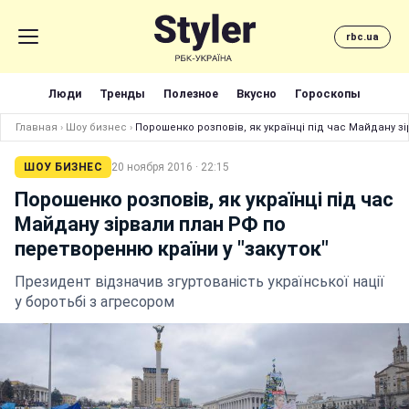
rbc.ua
Люди
Тренды
Полезное
Вкусно
Гороскопы
Главная
›
Шоу бизнес
›
Порошенко розповів, як українці під час Майдану зі
ШОУ БИЗНЕС
20 ноября 2016 · 22:15
Порошенко розповів, як українці під час
Майдану зірвали план РФ по
перетворенню країни у "закуток"
Президент відзначив згуртованість української нації
у боротьбі з агресором