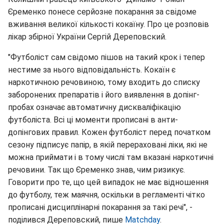
Єременко понесе серйозне покарання за свідоме
вживання великої кількості кокаїну. Про це розповів
лікар збірної України Сергій Дереповский.
"Футболіст сам свідомо пішов на такий крок і тепер
нестиме за нього відповідальність. Кокаїн є
наркотичною речовиною, тому входить до списку
заборонених препаратів і його виявлення в допінг-
пробах означає автоматичну дискваліфікацію
футболіста. Всі ці моменти прописані в анти-
допінгових правил. Кожен футболіст перед початком
сезону підписує папір, в якій перераховані ліки, які не
можна приймати і в тому числі там вказані наркотичні
речовини. Так що Єременко знав, чим ризикує.
Говорити про те, що цей випадок не має відношення
до футболу, теж маячня, оскільки в регламенті чітко
прописані дисциплінарні покарання за такі речі", -
поділився Дереповский, пише
Matchday
.