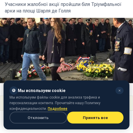
Учасники жалобної акції пройшли біля Тріумфальної
арки на площі Шарля де Голля
Фото: Марш в пам'ять жертв Голодомору (Twitter)
🍪
Мы используем cookie
✕
Мы используем файлы cookie для анализа трафика и
Поделиться
персонализации контента. Прочитайте нашу Политику
конфиденциальности.
Подробнее
Отклонить
Принять все