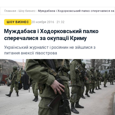
Главная
›
Шоу бизнес
›
Муждабаєв і Ходорковський палко сперечалися за 
ШОУ БИЗНЕС
20 ноября 2016 · 21:32
Муждабаєв і Ходорковський палко
сперечалися за окупації Криму
Український журналіст і росіянин не зійшлися з
питання анексії півострова