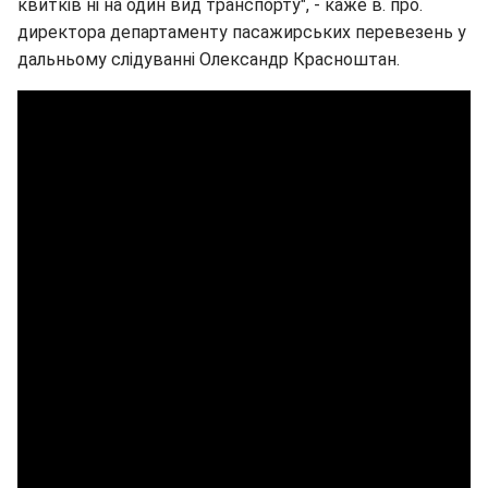
квитків ні на один вид транспорту", - каже в. про.
директора департаменту пасажирських перевезень у
дальньому слідуванні Олександр Красноштан.