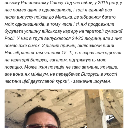
всьому Радянському Союзу. Під час війни, у 2016 році, у
нас помер один з однокашників, і тоді я єдиний раз
після випуску поїхав до Мінська, де зібралися багато
моїх однокашників, в тому числі і ті, які продовжили
будувати успішну військову кар'єру на території сучасної
Росії. У нас в групі випускалося 24-25 людина, але з них
немає вже сімох. З різних причин, включаючи війни.
Нас зібралося там чоловік 15. Ті, хто зараз знаходиться
на території Білорусі, загалом, підтримують мою
позицію. Може, їхня позиція не така активна, як наша,
але вона, як мінімум, не передбачає Білорусь в якості
частини цієї двухглавой курки", - зазначив шоумен.