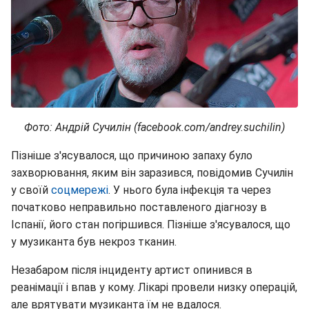
Фото: Андрій Сучилін (facebook.com/andrey.suchilin)
Пізніше з'ясувалося, що причиною запаху було
захворювання, яким він заразився, повідомив Сучилін
у своїй
соцмережі
. У нього була інфекція та через
початково неправильно поставленого діагнозу в
Іспанії, його стан погіршився. Пізніше з'ясувалося, що
у музиканта був некроз тканин.
Незабаром після інциденту артист опинився в
реанімації і впав у кому. Лікарі провели низку операцій,
але врятувати музиканта їм не вдалося.