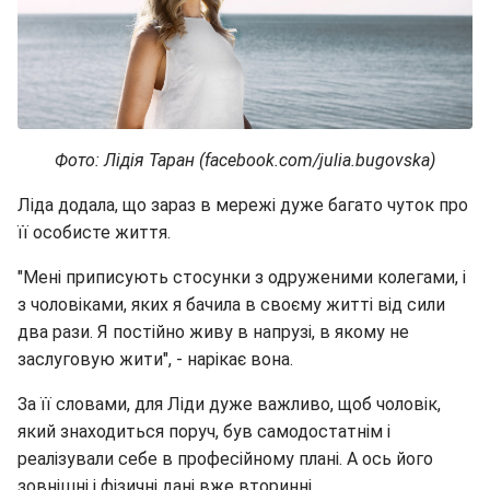
Фото: Лідія Таран (facebook.com/julia.bugovska)
Ліда додала, що зараз в мережі дуже багато чуток про
її особисте життя.
"Мені приписують стосунки з одруженими колегами, і
з чоловіками, яких я бачила в своєму житті від сили
два рази. Я постійно живу в напрузі, в якому не
заслуговую жити", - нарікає вона.
За її словами, для Ліди дуже важливо, щоб чоловік,
який знаходиться поруч, був самодостатнім і
реалізували себе в професійному плані. А ось його
зовнішні і фізичні дані вже вторинні.