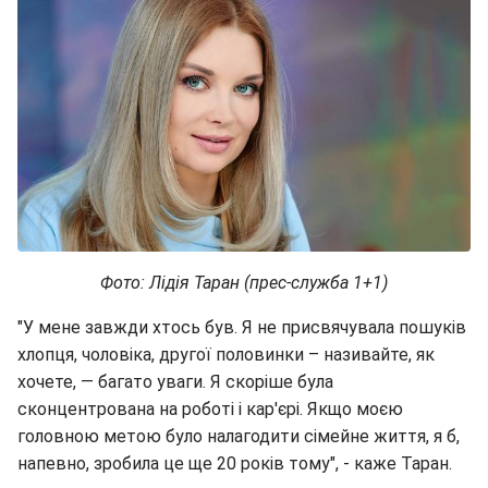
Фото: Лідія Таран (прес-служба 1+1)
"У мене завжди хтось був. Я не присвячувала пошуків
хлопця, чоловіка, другої половинки – називайте, як
хочете, — багато уваги. Я скоріше була
сконцентрована на роботі і кар'єрі. Якщо моєю
головною метою було налагодити сімейне життя, я б,
напевно, зробила це ще 20 років тому", - каже Таран.