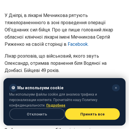
У Дніпрі, в лікарні Мечникова рятують
тяжелораненнного в зоні проведення операції
Об'єднаних сил бійця. Про це пише головний лікар
обласної клінічної лікарні імені Мечникова Сергій
Риженко на своїй сторінці в
Facebook.
Лікар розповів, що військовий, якого звуть
Олександр, отримав поранення біля Водяної на
Донбасі. Бійцеві 49 років.
"Після мінометного обстрілу проведено ампутація
🍪
Мы используем cookie
✕
правої гомілки. Вогнепальний перелом руки, контузія
Мы используем файлы cookie для анализа трафика и
очей. Поранення обличчя і живота. Велика кількість
персонализации контента. Прочитайте нашу Политику
осколків - зупинка серця, реаніматологи запустили.
конфиденциальности.
Подробнее
Перелито близько 5 літрів крові", - повідомив
Отклонить
Принять все
Риженко.