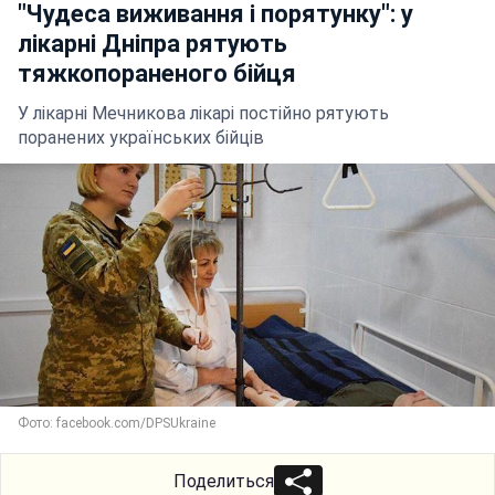
"Чудеса виживання і порятунку": у
лікарні Дніпра рятують
тяжкопораненого бійця
У лікарні Мечникова лікарі постійно рятують
поранених українських бійців
Фото: facebook.com/DPSUkraine
Поделиться