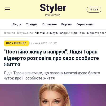
rbc.ua
Люди
Тренды
Полезное
Вкусно
Гороскопы
Главная
›
Шоу бизнес
›
"Постійно живу в напрузі": Лідія Таран відверто ро
ШОУ БИЗНЕС
26 июня 2018 · 11:22
"Постійно живу в напрузі": Лідія Таран
відверто розповіла про своє особисте
життя
Лідія Таран зазначила, що зараз в мережі дуже багато
чуток про її особисте життя