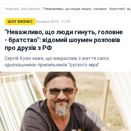
Главная
›
Шоу бизнес
›
"Неважливо, що люди гинуть, головне - братство": в
ШОУ БИЗНЕС
26 июня 2018 · 11:03
"Неважливо, що люди гинуть, головне
- братство": відомий шоумен розповів
про друзів з РФ
Сергій Кузін каже, що викреслив з життя своїх
однокашників-прихильників "руского міра"