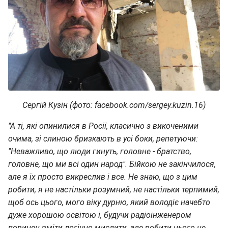
Сергій Кузін (фото: facebook.com/sergey.kuzin.16)
"А ті, які опинилися в Росії, класично з викоченими
очима, зі слиною бризкають в усі боки, репетуючи:
"Неважливо, що люди гинуть, головне - братство,
головне, що ми всі один народ". Бійкою не закінчилося,
але я їх просто викреслив і все. Не знаю, що з цим
робити, я не настільки розумний, не настільки терпимий,
щоб ось цього, мого віку дурню, який володіє начебто
дуже хорошою освітою і, будучи радіоінженером
повинен вміти логічно мислити, але робити цього не