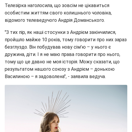
Телезірка наголосила, що зовсім не цікавиться
особистим життям свого колишнього чоловіка,
відомого телеведучого Андрія Доманського.
"З тих пір, як наші стосунки з Андрієм закінчилися,
пройшло майже 10 років, тому говорити про них зараз
безглуздо. Він побудував нову сім'ю – у нього є
дружина, діти. І я не маю права говорити про нього,
тому що це давно не моя історія. Можу сказати, що
результатом нашого союзу з Андрієм – донькою
Василиною – я задоволена", - заявила ведуча.