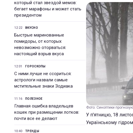
который стал звездой мемов:
бегает марафоны и может стать
президентом
12:22
ВКУСНО
Быстрые маринованные
помидоры, от которых
невозможно оторваться:
настоящий взрыв вкуса
12:01
ГОРОСКОПЫ
С ними лучше не ссориться:
астрологи назвали самые
мстительные знаки Зодиака
11:16
ПОЛЕЗНОЕ
Главная ошибка владельцев
Фото: Синоптики прогнозую
кошек при размещении лотков:
У п'ятницю, 18 листо
почти все ее делают
Українському гідром
10:40
ТРЕНДЫ