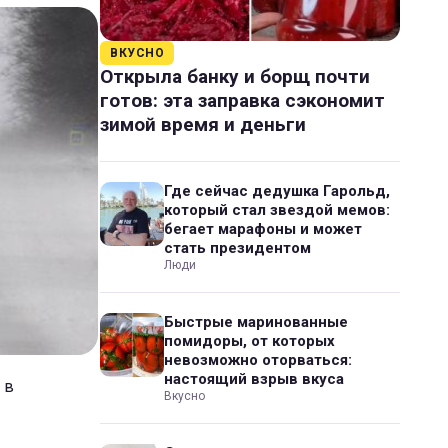
ВКУСНО
Открыла банку и борщ почти
готов: эта заправка сэкономит
зимой время и деньги
Где сейчас дедушка Гарольд,
который стал звездой мемов:
бегает марафоны и может
стать президентом
Люди
Быстрые маринованные
помидоры, от которых
невозможно оторваться:
настоящий взрыв вкуса
 в
Вкусно