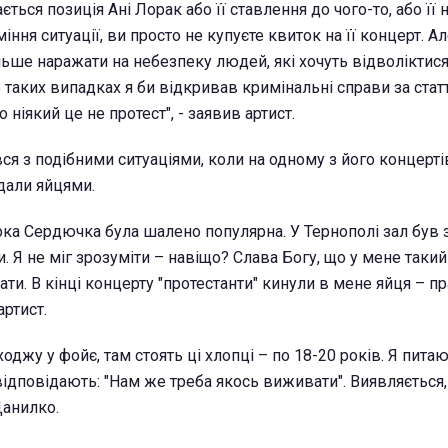
ється позиція Ані Лорак або її ставлення до чого-то, або її
міння ситуації, ви просто не купуєте квиток на її концерт. А
льше наражати на небезпеку людей, які хочуть відволіктися
. В таких випадках я би відкривав кримінальні справи за ста
о ніякий це не протест", - заявив артист.
ся з подібними ситуаціями, коли на одному з його концерті
идали яйцями.
рка Сердючка була шалено популярна. У Тернополі зал був з
. Я не міг зрозуміти – навіщо? Слава Богу, що у мене такий
рати. В кінці концерту "протестанти" кинули в мене яйця – пр
артист.
оджу у фойє, там стоять ці хлопці – по 18-20 років. Я питаю:
відповідають: "Нам же треба якось виживати". Виявляється,
Данилко.