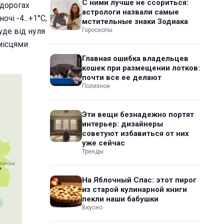
С ними лучше не ссориться:
 дорогах
астрологи назвали самые
чі -4...+1°С,
мстительные знаки Зодиака
уде від нуля
Гороскопы
 місцями
Главная ошибка владельцев
кошек при размещении лотков:
почти все ее делают
Полезное
Эти вещи безнадежно портят
интерьер: дизайнеры
советуют избавиться от них
уже сейчас
Тренды
На Яблочный Спас: этот пирог
из старой кулинарной книги
пекли наши бабушки
Вкусно