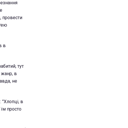
 незнання
ле
, провести
ттею
в в
абитий, тут
 жанр, в
авда, не
 "Хлопці, в
 їм просто