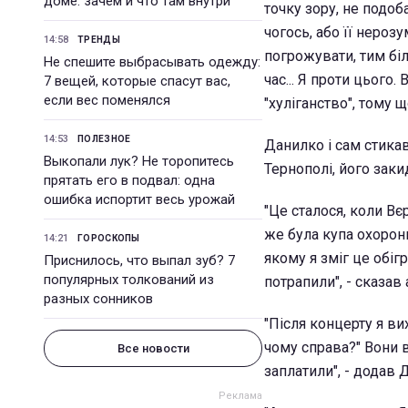
доме: зачем и что там внутри
точку зору, не подоба
чогось, або її нерозу
14:58
ТРЕНДЫ
погрожувати, тим бі
Не спешите выбрасывать одежду:
час... Я проти цього
7 вещей, которые спасут вас,
если вес поменялся
"хуліганство", тому щ
14:53
ПОЛЕЗНОЕ
Данилко і сам стикав
Выкопали лук? Не торопитесь
Тернополі, його зак
прятать его в подвал: одна
ошибка испортит весь урожай
"Це сталося, коли Вє
же була купа охорони
14:21
ГОРОСКОПЫ
якому я зміг це обіг
Приснилось, что выпал зуб? 7
популярных толкований из
потрапили", - сказав 
разных сонников
"Після концерту я вих
чому справа?" Вони 
Все новости
заплатили", - додав 