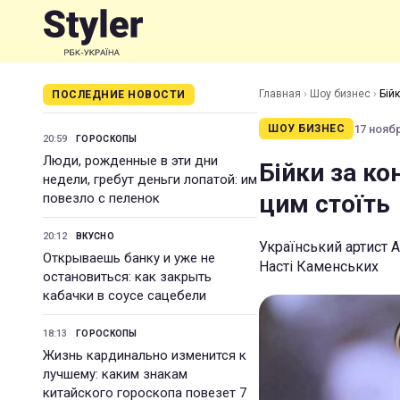
Главная
›
Шоу бизнес
›
Бійк
ПОСЛЕДНИЕ НОВОСТИ
17 ноябр
ШОУ БИЗНЕС
20:59
ГОРОСКОПЫ
Люди, рожденные в эти дни
Бійки за ко
недели, гребут деньги лопатой: им
цим стоїть
повезло с пеленок
20:12
ВКУСНО
Український артист 
Открываешь банку и уже не
Насті Каменських
остановиться: как закрыть
кабачки в соусе сацебели
18:13
ГОРОСКОПЫ
Жизнь кардинально изменится к
лучшему: каким знакам
китайского гороскопа повезет 7