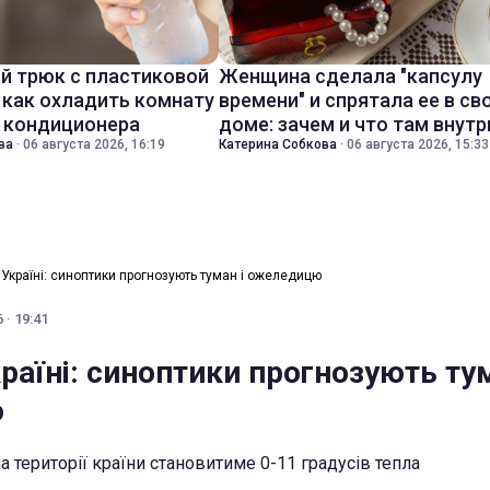
й трюк с пластиковой
Женщина сделала "капсулу
 как охладить комнату
времени" и спрятала ее в св
з кондиционера
доме: зачем и что там внутр
ва
·
06 августа 2026, 16:19
Катерина Собкова
·
06 августа 2026, 15:33
 Україні: синоптики прогнозують туман і ожеледицю
 · 19:41
раїні: синоптики прогнозують тум
ю
 території країни становитиме 0-11 градусів тепла