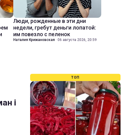
Люди, рожденные в эти дни
оем
недели, гребут деньги лопатой:
и
им повезло с пеленок
Наталия Крижановская
·
06 августа 2026, 20:59
ТОП
ан і