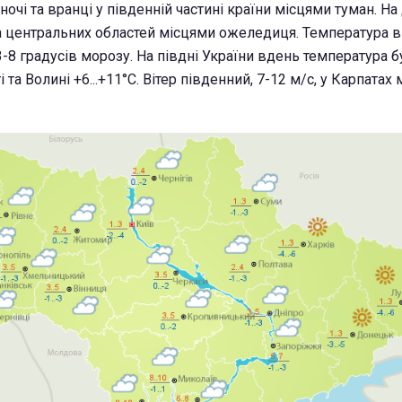
очі та вранці у південній частині країни місцями туман. На
та центральних областей місцями ожеледиця. Температура вно
 3-8 градусів морозу. На півдні України вдень температура б
і та Волині +6...+11°С. Вітер південний, 7-12 м/с, у Карпатах