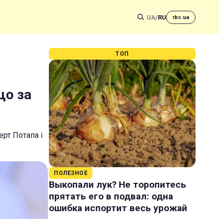
UA
/
RU
rbc.ua
ТОП
що за
рт Потапа і
ПОЛЕЗНОЕ
Выкопали лук? Не торопитесь
прятать его в подвал: одна
ошибка испортит весь урожай