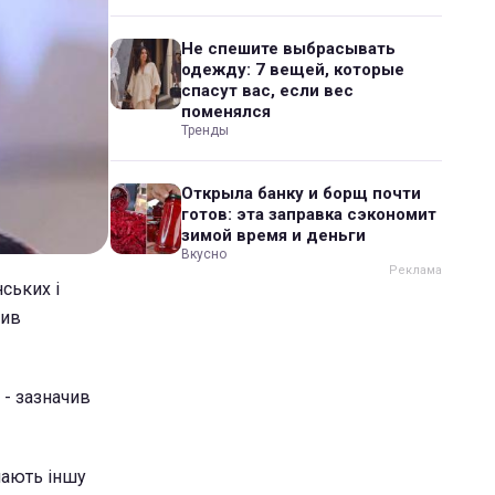
Не спешите выбрасывать
одежду: 7 вещей, которые
спасут вас, если вес
поменялся
Тренды
Открыла банку и борщ почти
готов: эта заправка сэкономит
зимой время и деньги
Вкусно
ських і
вив
 - зазначив
 мають іншу