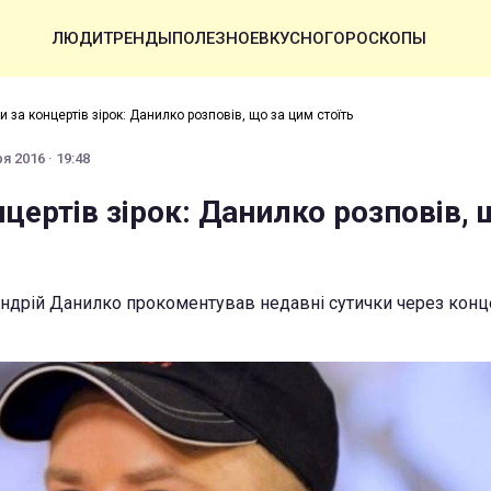
ЛЮДИ
ТРЕНДЫ
ПОЛЕЗНОЕ
ВКУСНО
ГОРОСКОПЫ
и за концертів зірок: Данилко розповів, що за цим стоїть
я 2016 · 19:48
нцертів зірок: Данилко розповів, 
Андрій Данилко прокоментував недавні сутички через конце