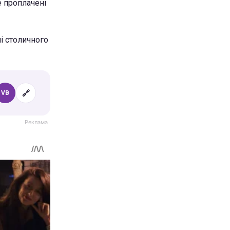
е проплачені
і столичного
🔗
VB