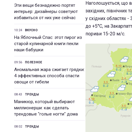
Наголошується, що вн
Эти вещи безнадежно портят
західних, північних 
интерьер: дизайнеры советуют
избавиться от них уже сейчас
у східних областях -
до +5°С, на Закарпатт
10:24
ВКУСНО
пориви 15-20 м/с.
На Яблочный Спас: этот пирог из
старой кулинарной книги пекли
наши бабушки
09:56
ПОЛЕЗНОЕ
Аномальная жара сжигает грядки:
4 эффективных способа спасти
овощи от гибели
08:43
ТРЕНДЫ
Маникюр, который выбирают
миллионерши: как сделать
трендовые "голые ногти" дома
08:02
ТРЕНДЫ