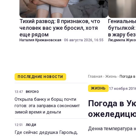
Тихий развод: 8 признаков, что
Гениальны
человек вас уже бросил, хотя
бутылкой:
еще рядом
в жару бе
Наталия Крижановская
·
06 августа 2026, 16:55
Людмила Жуко
Главная
›
Жизнь
›
Погода в
ПОСЛЕДНИЕ НОВОСТИ
17 ноября 2016
ЖИЗНЬ
13:47
ВКУСНО
Открыла банку и борщ почти
Погода в Ук
готов: эта заправка сэкономит
ожеледиц
зимой время и деньги
12:51
ЛЮДИ
Денна температура на
Где сейчас дедушка Гарольд,