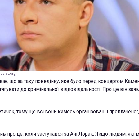
esist.org)
ає, що за таку поведінку, яке було перед концертом Камен
тягувати до кримінальної відповідальності. Про це він зая
утичок, тому що всі вони кимось організовані і проплачено",
рив про це, коли заступався за Ані Лорак. Якщо людям, які