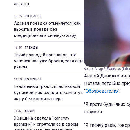
августа
17:25
ПОЛЕЗНОЕ
Адская поездка отменяется: как
выжить в поезде без
кондиционера в сильную жару
16:55
ТРЕНДЫ
Тихий развод: 8 признаков, что
человек вас уже бросил, хотя еще
рядом
Фото: Андрій Данилко (infor
Андрій Данилко вваж
16:19
ПОЛЕЗНОЕ
Потапа, потрібно при
Гениальный трюк с пластиковой
"
Обозревателю
".
бутылкой: как охладить комнату в
жару без кондиционера
"Я проти будь-яких с
15:33
шоумен.
ЛЮДИ
Женщина сделала "капсулу
времени" и спрятала ее в своем
"Я тисячу разів гово