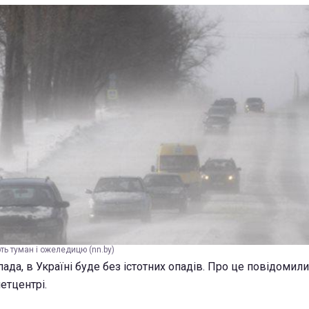
ть туман і ожеледицю (nn.by)
пада, в Україні буде без істотних опадів. Про це повідомили
етцентрі.