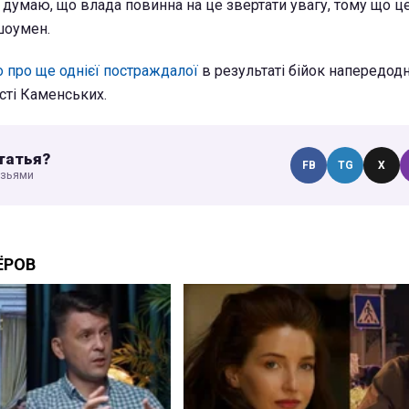
Я думаю, що влада повинна на це звертати увагу, тому що ц
 шоумен.
о про ще однієї постраждалої
в результаті бійок напередодн
сті Каменських.
татья?
FB
TG
X
узьями