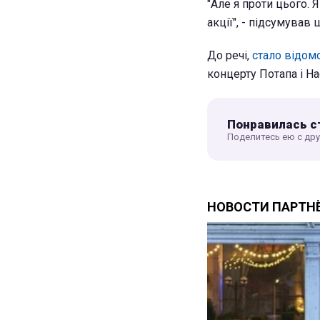
"Але я проти цього. 
акції", - підсумував
До речі,
стало відом
концерту Потапа і На
Понравилась с
Поделитесь ею с др