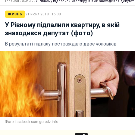
Главная
›
Жизнь
›
У Рівному підпалили квартиру, в якій знаходився депутат 
ЖИЗНЬ
21 июня 2018 · 15:00
У Рівному підпалили квартиру, в якій
знаходився депутат (фото)
В результаті підпалу постраждало двоє чоловіків
Фото: facebook.com gorodz.info