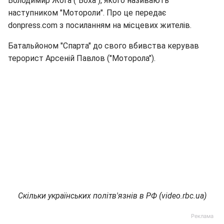
Володимир Жога ("Воха"), якого називають
наступником "Мотороли". Про це передає
donpress.com з посиланням на місцевих жителів.
Батальйоном "Спарта" до свого вбивства керував
терорист Арсеній Павлов ("Моторола").
Скільки українських політв'язнів в РФ (video.rbc.ua)