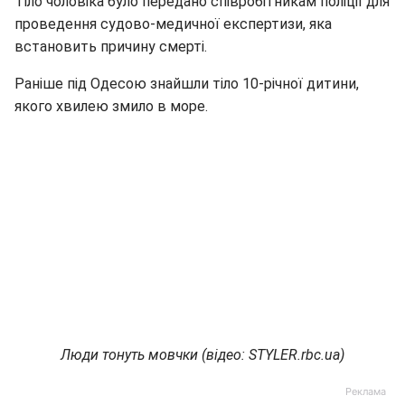
Тіло чоловіка було передано співробітникам поліції для
проведення судово-медичної експертизи, яка
встановить причину смерті.
Раніше під Одесою знайшли тіло 10-річної дитини,
якого хвилею змило в море.
Люди тонуть мовчки (відео: STYLER.rbc.ua)