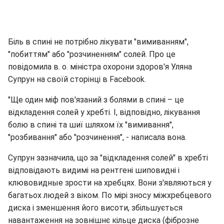
Біль в спині не потрібно лікувати "вимиванням",
"побиттям" або "розчиненням" солей. Про це
повідомила в. о. міністра охорони здоров'я Уляна
Супрун на своїй сторінці в Facebook.
"Ще один міф пов'язаний з болями в спині – це
відкладення солей у хребті. І, відповідно, лікування
болю в спині та шиї шляхом їх "вимивання",
"розбивання" або "розчинення", - написала вона.
Супрун зазначила, що за "відкладення солей" в хребті
відповідають видимі на рентгені шиповидні і
клювовидные зрости на хребцях. Вони з'являються у
багатьох людей з віком. По мірі зносу міжхребцевого
диска і зменшення його висоти, збільшується
навантаження на зовнішнє кільце диска (фіброзне