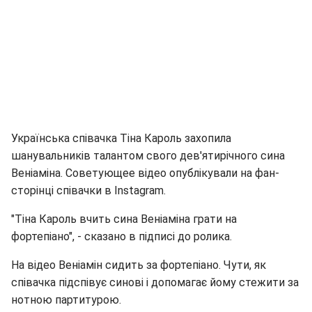
Українська співачка Тіна Кароль захопила
шанувальників талантом свого дев'ятирічного сина
Веніаміна. Советующее відео опублікували на фан-
сторінці співачки в Instagram.
"Тіна Кароль вчить сина Веніаміна грати на
фортепіано", - сказано в підписі до ролика.
На відео Веніамін сидить за фортепіано. Чути, як
співачка підспівує синові і допомагає йому стежити за
нотною партитурою.