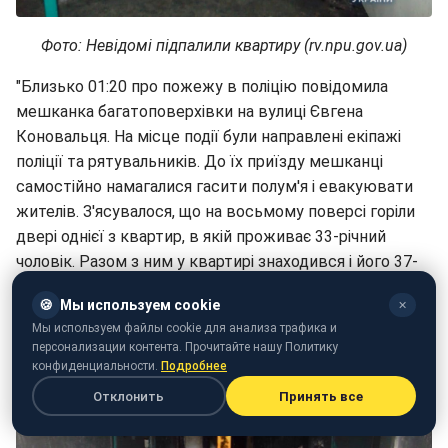
Фото: Невідомі підпалили квартиру (rv.npu.gov.ua)
"Близько 01:20 про пожежу в поліцію повідомила
мешканка багатоповерхівки на вулиці Євгена
Коновальця. На місце події були направлені екіпажі
поліції та рятувальників. До їх приїзду мешканці
самостійно намагалися гасити полум'я і евакуювати
жителів. З'ясувалося, що на восьмому поверсі горіли
двері однієї з квартир, в якій проживає 33-річний
чоловік. Разом з ним у квартирі знаходився і його 37-
річний брат, депутат Рівненської обласної ради. Обох
🍪
Мы используем cookie
✕
доставили у медзаклад з опіками тіла", — сказано в
Мы используем файлы cookie для анализа трафика и
повідомленні.
персонализации контента. Прочитайте нашу Политику
конфиденциальности.
Подробнее
Отклонить
Принять все