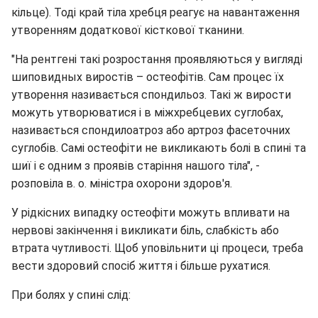
кільце). Тоді край тіла хребця реагує на навантаження
утворенням додаткової кісткової тканини.
"На рентгені такі розростання проявляються у вигляді
шиповидных виростів – остеофітів. Сам процес їх
утворення називається спондильоз. Такі ж вирости
можуть утворюватися і в міжхребцевих суглобах,
називається спондилоатроз або артроз фасеточних
суглобів. Самі остеофіти не викликають болі в спині та
шиї і є одним з проявів старіння нашого тіла", -
розповіла в. о. міністра охорони здоров'я.
У рідкісних випадку остеофіти можуть впливати на
нервові закінчення і викликати біль, слабкість або
втрата чутливості. Щоб уповільнити ці процеси, треба
вести здоровий спосіб життя і більше рухатися.
При болях у спині слід: