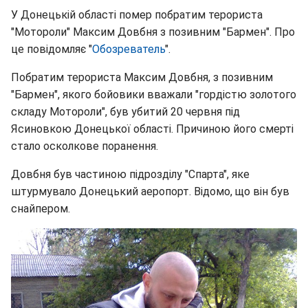
У Донецькій області помер побратим терориста
"Мотороли" Максим Довбня з позивним "Бармен". Про
це повідомляє "
Обозреватель
".
Побратим терориста Максим Довбня, з позивним
"Бармен", якого бойовики вважали "гордістю золотого
складу Мотороли", був убитий 20 червня під
Ясиновкою Донецької області. Причиною його смерті
стало осколкове поранення.
Довбня був частиною підрозділу "Спарта", яке
штурмувало Донецький аеропорт. Відомо, що він був
снайпером.