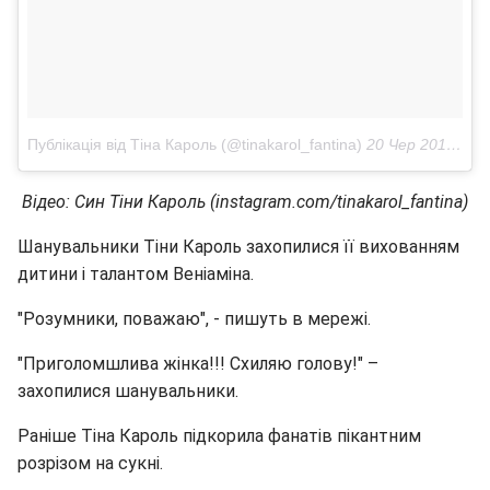
Публікація від Тіна Кароль (@tinakarol_fantina)
20 Чер 2018 в 3:06 PDT
Відео: Син Тіни Кароль (instagram.com/tinakarol_fantina)
Шанувальники Тіни Кароль захопилися її вихованням
дитини і талантом Веніаміна.
"Розумники, поважаю", - пишуть в мережі.
"Приголомшлива жінка!!! Схиляю голову!" –
захопилися шанувальники.
Раніше Тіна Кароль підкорила фанатів пікантним
розрізом на сукні.