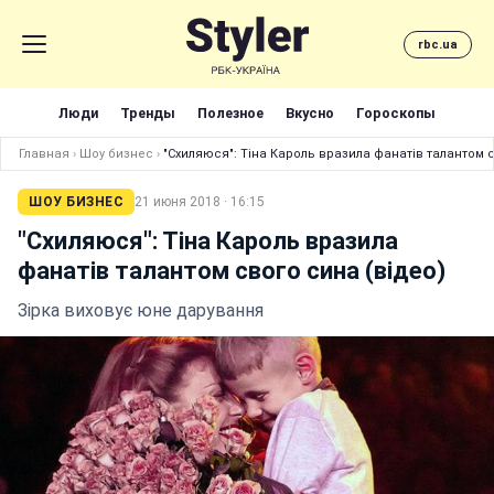
rbc.ua
Люди
Тренды
Полезное
Вкусно
Гороскопы
Главная
›
Шоу бизнес
›
"Схиляюся": Тіна Кароль вразила фанатів талантом с
ШОУ БИЗНЕС
21 июня 2018 · 16:15
"Схиляюся": Тіна Кароль вразила
фанатів талантом свого сина (відео)
Зірка виховує юне дарування