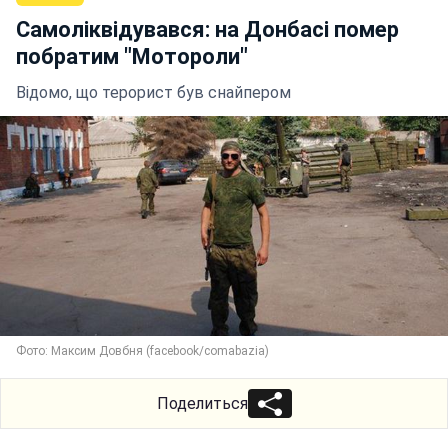
Самоліквідувався: на Донбасі помер
побратим "Мотороли"
Відомо, що терорист був снайпером
Фото: Максим Довбня (facebook/comabazia)
Поделиться