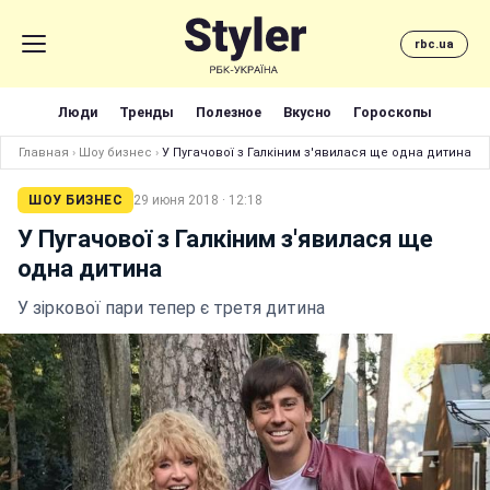
rbc.ua
Люди
Тренды
Полезное
Вкусно
Гороскопы
Главная
›
Шоу бизнес
›
У Пугачової з Галкіним з'явилася ще одна дитина
ШОУ БИЗНЕС
29 июня 2018 · 12:18
У Пугачової з Галкіним з'явилася ще
одна дитина
У зіркової пари тепер є третя дитина