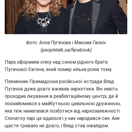
Фото: Алла Пугачова і Максим Галкін
(peopletalk.ua/facebook)
Пара оформила опіку над сином рідного брата
Пугачової Євгена, який помер кілька років тому.
Племінник Примадонни російської естради Влад
Пугачов дуже довго вживав наркотики. Він навіть
проходив лікування в реабілітаційному центрі, де й
познайомився з майбутньою цивільною дружиною,
яка теж намагалася позбутися від наркозалежності.
Спочатку парі це вдалося і у них народився син. Але
щастя тривало не довго, і Влад став інвалідом.