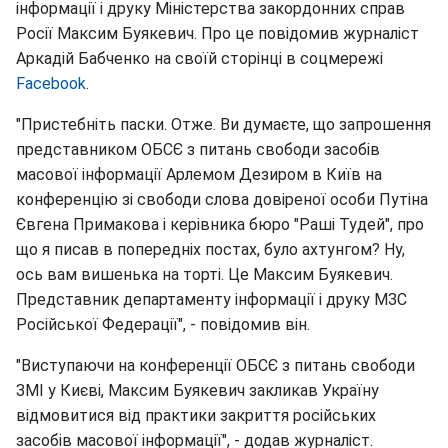
інформації і друку Міністерства закордонних справ
Росії Максим Буякевич. Про це повідомив журналіст
Аркадій Бабченко на своїй сторінці в соцмережі
Facebook
.
"Пристебніть паски. Отже. Ви думаєте, що запрошення
представником ОБСЄ з питань свободи засобів
масової інформації Арлемом Дезиром в Київ на
конференцію зі свободи слова довіреної особи Путіна
Євгена Примакова і керівника бюро "Раші Тудей", про
що я писав в попередніх постах, було ахтунгом? Ну,
ось вам вишенька на торті. Це Максим Буякевич.
Представник департаменту інформації і друку МЗС
Російської Федерації", - повідомив він.
"Виступаючи на конференції ОБСЄ з питань свободи
ЗМІ у Києві, Максим Буякевич закликав Україну
відмовитися від практики закриття російських
засобів масової інформації", - додав журналіст.