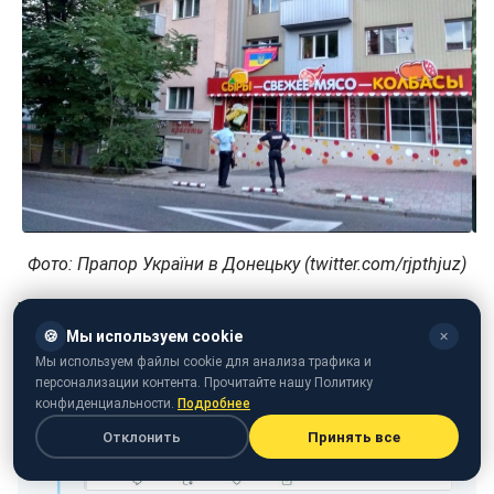
Фото: Прапор України в Донецьку (twitter.com/rjpthjuz)
"Він там три години провисів. "Диряві" боялися зняти",
- розповіли в мережі.
🍪
Мы используем cookie
✕
Мы используем файлы cookie для анализа трафика и
персонализации контента. Прочитайте нашу Политику
конфиденциальности.
Подробнее
Отклонить
Принять все