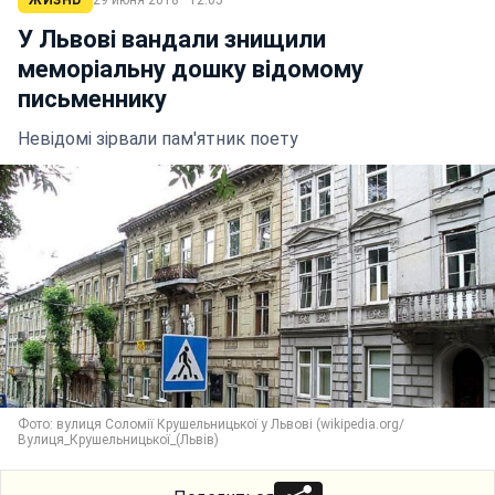
ЖИЗНЬ
29 июня 2018 · 12:05
У Львові вандали знищили
меморіальну дошку відомому
письменнику
Невідомі зірвали пам'ятник поету
Фото: вулиця Соломії Крушельницької у Львові (wikipedia.org/
Вулиця_Крушельницької_(Львів)