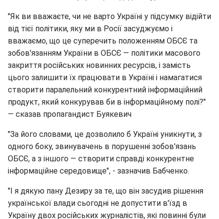
"Як ви вважаєте, чи не варто Україні у підсумку відійти
від тієї політики, яку ми в Росії засуджуємо і
вважаємо, що це суперечить положенням ОБСЄ та
зобов'язанням України в ОБСЄ — політики масового
закриття російських новинних ресурсів, і замість
цього залишити їх працювати в Україні і намагатися
створити паралельний конкурентний інформаційний
продукт, який конкурував би в інформаційному полі?"
— сказав пропагандист Буякевич
"За його словами, це дозволило б Україні уникнути, з
одного боку, звинувачень в порушенні зобов'язань
ОБСЄ, а з іншого — створити справді конкурентне
інформаційне середовище", - зазначив Бабченко.
"І я дякую пану Дезиру за те, що він засудив рішення
української влади сьогодні не допустити в'їзд в
Україну двох російських журналістів, які повинні були