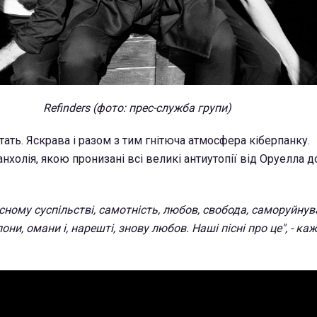
Refinders (фото: прес-служба групи)
стать. Яскрава і разом з тим гнітюча атмосфера кіберпанку.
олія, якою пронизані всі великі антиутопії від Оруелла до
сному суспільстві, самотність, любов, свобода, саморуйнув
ни, омани і, нарешті, знову любов. Наші пісні про це", - ка