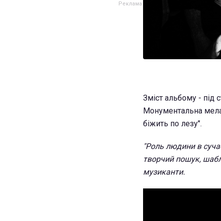
Зміст альбому - під 
Монументальна меланх
біжить по лезу".
"Роль людини в суча
творчий пошук, шабло
музиканти.