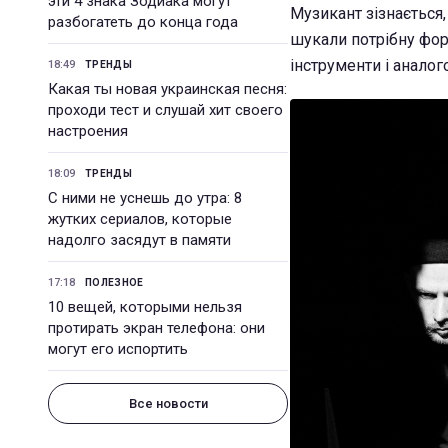
эти 4 знака Зодиака могут
Музикант зізнається
разбогатеть до конца года
шукали потрібну форм
інструменти і аналог
18:49
ТРЕНДЫ
Какая ты новая украинская песня:
проходи тест и слушай хит своего
настроения
18:09
ТРЕНДЫ
С ними не уснешь до утра: 8
жутких сериалов, которые
надолго засядут в памяти
17:18
ПОЛЕЗНОЕ
10 вещей, которыми нельзя
протирать экран телефона: они
могут его испортить
Все новости