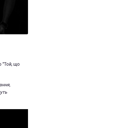
 "Той, що
ання,
жуть