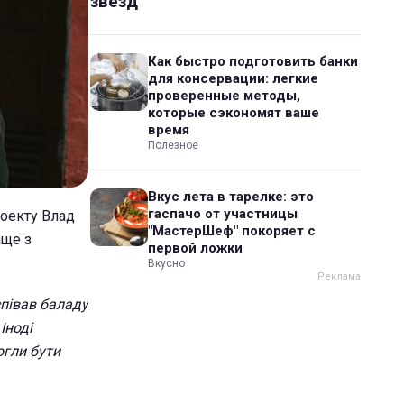
звезд
Как быстро подготовить банки
для консервации: легкие
проверенные методы,
которые сэкономят ваше
время
Полезное
Вкус лета в тарелке: это
гаспачо от участницы
роекту Влад
"МастерШеф" покоряет с
аще з
первой ложки
Вкусно
співав баладу
Іноді
огли бути