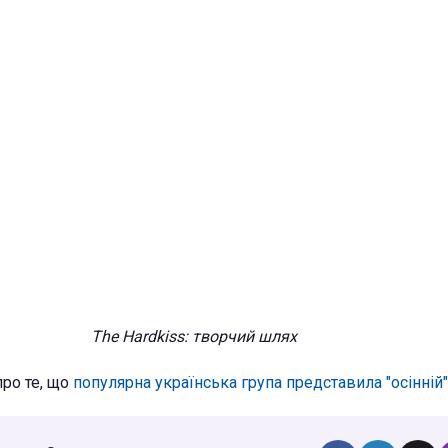
The Hardkiss: творчий шлях
про те, що
популярна українська група представила "осінній"