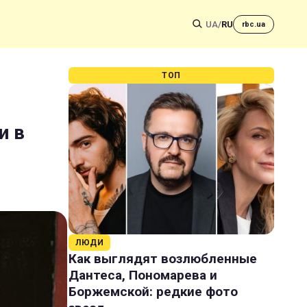
UA
/
RU
rbc.ua
ТОП
и в
ЛЮДИ
Как выглядят возлюбленные
Дантеса, Пономарева и
Боржемской: редкие фото