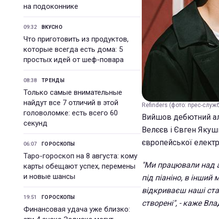
на подоконнике
09:32
ВКУСНО
Что приготовить из продуктов,
которые всегда есть дома: 5
простых идей от шеф-повара
08:38
ТРЕНДЫ
Только самые внимательные
найдут все 7 отличий в этой
Refinders (фото: прес-служ
головоломке: есть всего 60
Вийшов дебютний аль
секунд
Велєєв і Євген Якуш
європейської електр
06:07
ГОРОСКОПЫ
Таро-гороскоп на 8 августа: кому
"Ми працювали над а
карты обещают успех, перемены
и новые шансы
під піаніно, в інший
відкриваєш наші стар
19:51
ГОРОСКОПЫ
створені", - каже Вла
Финансовая удача уже близко: