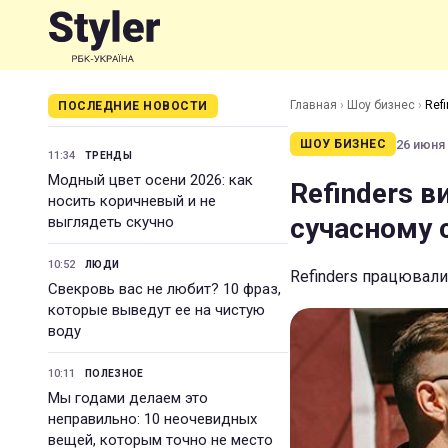
Главная
›
Шоу бизнес
›
Ref
ПОСЛЕДНИЕ НОВОСТИ
26 июня 
ШОУ БИЗНЕС
11:34
ТРЕНДЫ
Модный цвет осени 2026: как
Refinders 
носить коричневый и не
сучасному с
выглядеть скучно
10:52
ЛЮДИ
Refinders працювали
Свекровь вас не любит? 10 фраз,
которые выведут ее на чистую
воду
10:11
ПОЛЕЗНОЕ
Мы годами делаем это
неправильно: 10 неочевидных
вещей, которым точно не место