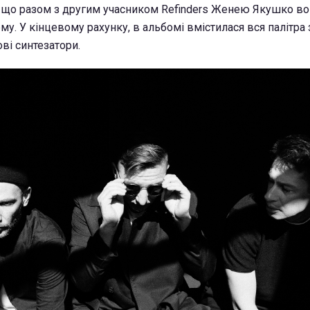
, що разом з другим учасником Refinders Женею Якушко в
у. У кінцевому рахунку, в альбомі вмістилася вся палітра 
ові синтезатори.