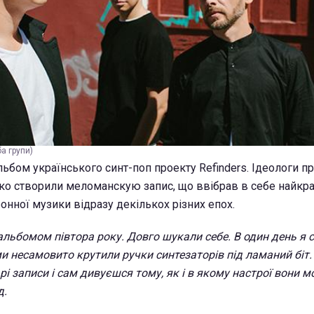
ба групи)
бом українського синт-поп проекту Refinders. Ідеологи п
ко створили меломанскую запис, що ввібрав в себе найкр
онної музики відразу декількох різних епох.
льбомом півтора року. Довго шукали себе. В один день я 
 ми несамовито крутили ручки синтезаторів під ламаний біт. 
і записи і сам дивуєшся тому, як і в якому настрої вони м
д.