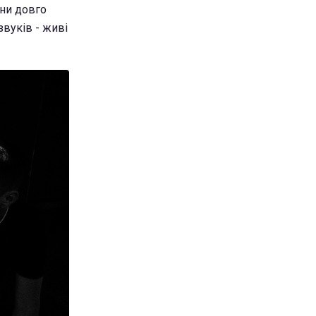
они довго
звуків - живі