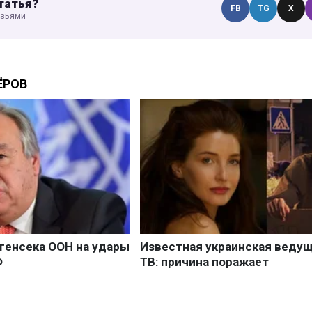
татья?
FB
TG
X
узьями