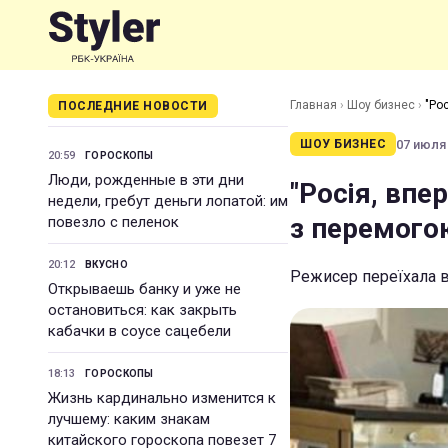
Главная
›
Шоу бизнес
›
"Ро
ПОСЛЕДНИЕ НОВОСТИ
07 июля 
ШОУ БИЗНЕС
20:59
ГОРОСКОПЫ
Люди, рожденные в эти дни
"Росія, впе
недели, гребут деньги лопатой: им
з перемого
повезло с пеленок
20:12
ВКУСНО
Режисер переїхала в
Открываешь банку и уже не
остановиться: как закрыть
кабачки в соусе сацебели
18:13
ГОРОСКОПЫ
Жизнь кардинально изменится к
лучшему: каким знакам
китайского гороскопа повезет 7