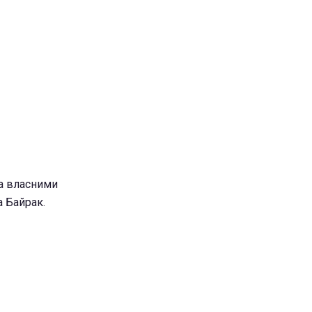
ла власними
а Байрак.