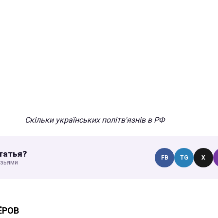
Скільки українських політв'язнів в РФ
татья?
FB
TG
X
узьями