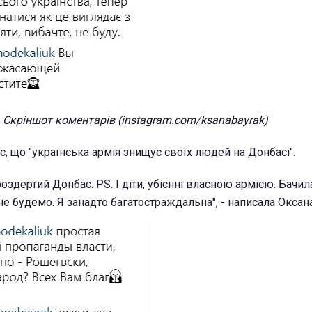
Скріншот коментарів (instagram.com/ksanabayrak)
, що "українська армія знищує своїх людей на Донбасі".
роздертий Донбас. РЅ. І діти, убієнні власною армією. Бачи
не будемо. Я занадто багатостраждальна", - написала Оксан