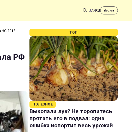
UA
/
RU
rbc.ua
а ЧС 2018
ТОП
ала РФ
ПОЛЕЗНОЕ
Выкопали лук? Не торопитесь
прятать его в подвал: одна
ошибка испортит весь урожай