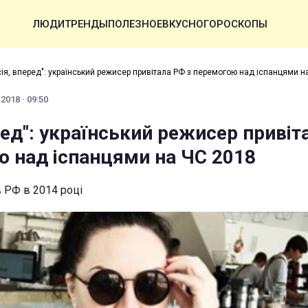
ЛЮДИ
ТРЕНДЫ
ПОЛЕЗНОЕ
ВКУСНО
ГОРОСКОПЫ
сія, вперед": український режисер привітала РФ з перемогою над іспанцями н
2018 · 09:50
ред": український режисер привіт
ю над іспанцями на ЧС 2018
 РФ в 2014 році