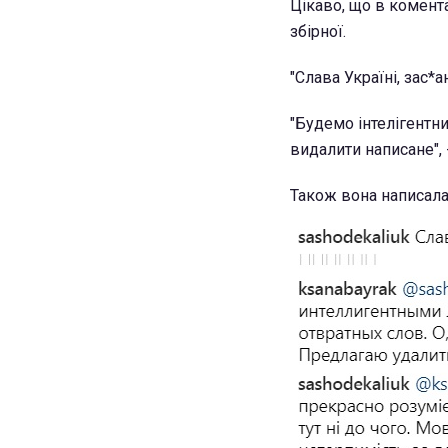
Цікаво, що в комента
збірної.
"Слава Україні, зас*а
"Будемо інтелігентни
видалити написане", 
Також вона написала