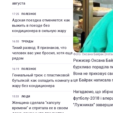
августа
17:25
ПОЛЕЗНОЕ
Адская поездка отменяется: как
выжить в поезде без
кондиционера в сильную жару
16:55
ТРЕНДЫ
Тихий развод: 8 признаков, что
человек вас уже бросил, хотя еще
Фото: Оксана Байрак (inst
рядом
Режисер Оксана Байра
бурхливо пораділа пе
16:19
ПОЛЕЗНОЕ
Вона не приховує сво
Гениальный трюк с пластиковой
це Байрак написала п
бутылкой: как охладить комнату в
жару без кондиционера
Нагадаємо, що збірна 
15:33
ЛЮДИ
футболу-2018 і вперш
Женщина сделала "капсулу
"Лужниках" завершив
времени" и спрятала ее в своем