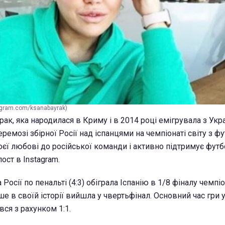
agram.com/ksanabayrak)
к, яка народилася в Криму і в 2014 році емігрувала з Укр
ремозі збірної Росії над іспанцями на чемпіонаті світу з фу
єї любові до російської команди і активно підтримує футбо
ост в Instagram.
Росії по пенальті (4:3) обіграла Іспанію в 1/8 фіналу чемпіо
е в своїй історії вийшла у чвертьфінал. Основний час гри 
ся з рахунком 1:1.