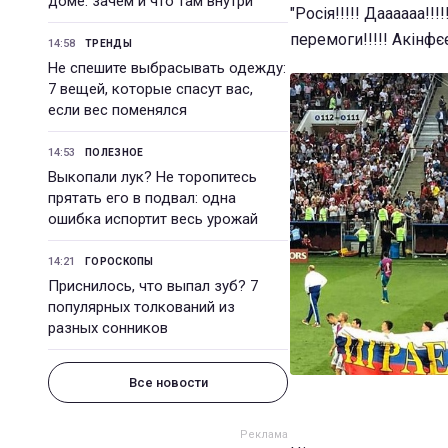
доме: зачем и что там внутри
"Росія!!!!! Даааааа!!!
перемоги!!!!! Акінфє
14:58
ТРЕНДЫ
Не спешите выбрасывать одежду:
7 вещей, которые спасут вас,
если вес поменялся
14:53
ПОЛЕЗНОЕ
Выкопали лук? Не торопитесь
прятать его в подвал: одна
ошибка испортит весь урожай
14:21
ГОРОСКОПЫ
Приснилось, что выпал зуб? 7
популярных толкований из
разных сонников
Все новости