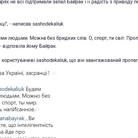
рях не всі підтримали запал Байрак і її радість з приводу 
нці", - написав sashodekaliuk.
ми людьми. Можна без бридких слів. О, спорт, ти світ. Пр
- відповіла йому Байрак.
 користувачеві sashodekaliuk, що він заангажований пропа