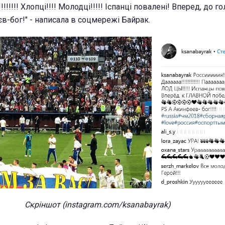
!!!!!!!!! Хлопці!!!! Молодці!!!!! Іспанці повалені! Вперед, до г
єв-бог!" - написала в соцмережі Байрак.
Скріншот (instagram.com/ksanabayrak)