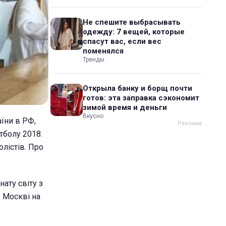
Не спешите выбрасывать
одежду: 7 вещей, которые
спасут вас, если вес
поменялся
Тренды
Открыла банку и борщ почти
готов: эта заправка сэкономит
зимой время и деньги
Вкусно
аїни в РФ,
тболу 2018.
лістів. Про
нату світу з
у Москві на