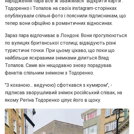
народження пара все ж зважилася "відкрити карти".
Тодоренко і Топалов на своїх instagram-сторінках
опублікували спільні фото і пояснили підписникам, що
тепер вони офіційно в романтичних відносинах.
Зараз пара відпочиває в Лондоні. Вони прогулюються
по вулицях британської столиці, відвідують різні
туристичні точки. При цьому цікаво, що поки що
найбільше яскравими знімками ділиться Влад
Топалов. Саме він нещодавно знову порадував
фанатів спільним знімком з Тодоренко.
"З коханою... ведучою) сфоткався з кумиром", -
підписав зворушливий знімок російський співак, на
якому Регіна Тодоренко цілує його в щоку.