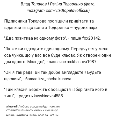
Влад Топалов і Регіна Тодоренко (фото:
instagram.com/vladtopalovofficial)
Підписники Топалова поспішили привітати та
відзначити, що вони з Тодоренко – чудова пара.
"Два позитива на одному фото", - пише fox20142.
"Як же ви підходите один одному. Передчуття у мене...
ось чуйка, що у вас все буде кльово. Як створені один
для одного. Молодці", - зазначає mukhanova1987.
"Ой, я так рада! Ви так добре виглядаєте!! Будьте
щасливі", - бажає liza_shchelkunova.
"Такі класні! Бережіть своє щастя і зберігайте його в
тиші", - радить kuvshinova4585.