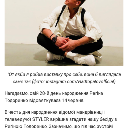
"От якби я робив виставку про себе, вона б виглядала
саме так (фото: instagram.com/vladtopalovofficial)
Нагадаємо, свій 28-й день народження Регіна
Тодоренко відсвяткувала 14 червня.
В честь дня народження відомої мандрівниці і
телеведучої STYLER вирішив згадати нашу бесіду з
Регіною Тодоренко. Зазначимо, що під час зустрічі