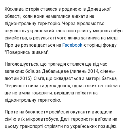
Жахлива історія сталася з родиною із Донецької
області, коли вони намагалися виїхати на
підконтрольну територію. Через віроломство
окупантів український танк вистрілив у мікроавтобус
сімейства, в результаті чого жінка загинула на місці.
Про це розповідається на
Facebook
-сторінці фонду
"Повернись живим".
Наголошується, що трагедія сталася ще під час
запеклих боїв за Дебальцеве (липень 2014, січень-
лютий 2015). Сім'я, що складається з матері, батька,
16-річного сина та двох дочок, одна з яких на той час
ще не вміла говорити, вирішила поїхати на
підконтрольну територію.
Проте на блокпосту російські окупанти висадили
сім'ю з їх мікроавтобуса. Далі терористи виїхали на
цьому транспорті стріляти по українських позиціях.