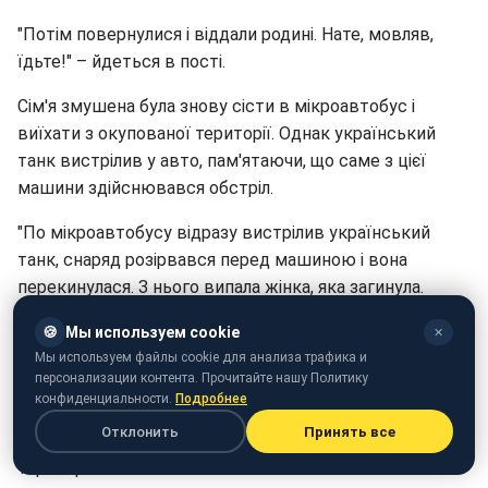
"Потім повернулися і віддали родині. Нате, мовляв,
їдьте!" – йдеться в пості.
Сім'я змушена була знову сісти в мікроавтобус і
виїхати з окупованої території. Однак український
танк вистрілив у авто, пам'ятаючи, що саме з цієї
машини здійснювався обстріл.
"По мікроавтобусу відразу вистрілив український
танк, снаряд розірвався перед машиною і вона
перекинулася. З нього випала жінка, яка загинула.
Батько отримав поранення в ногу", - йдеться у
🍪
Мы используем cookie
✕
повідомленні.
Мы используем файлы cookie для анализа трафика и
персонализации контента. Прочитайте нашу Политику
Один з українських бійців відразу ж після того, що
конфиденциальности.
Подробнее
сталося, кинувся рятувати сім'ю. Він підхопив на руки
Отклонить
Принять все
середню дівчинку і став тікати на безпечну
територію.