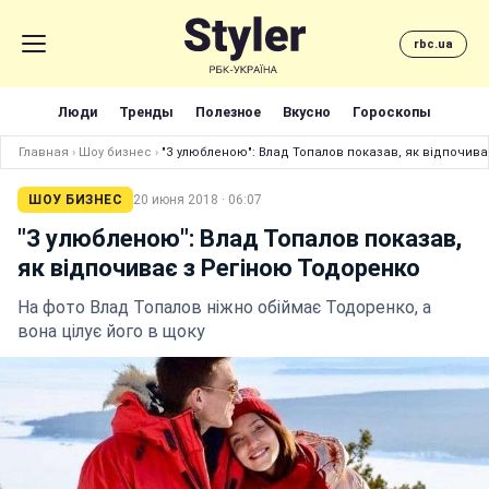
rbc.ua
Люди
Тренды
Полезное
Вкусно
Гороскопы
Главная
›
Шоу бизнес
›
"З улюбленою": Влад Топалов показав, як відпочив
ШОУ БИЗНЕС
20 июня 2018 · 06:07
"З улюбленою": Влад Топалов показав,
як відпочиває з Регіною Тодоренко
На фото Влад Топалов ніжно обіймає Тодоренко, а
вона цілує його в щоку