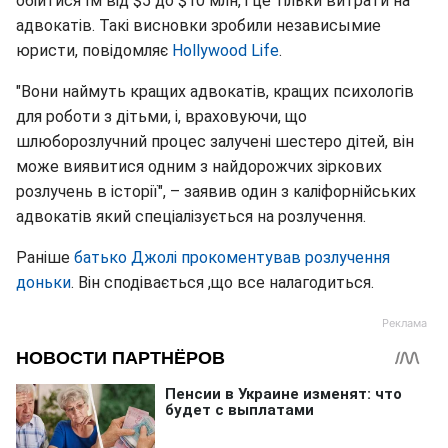
обійтися їм від $5 до $10 млн, і це тільки витрати на
адвокатів. Такі висновки зробили независымие
юристи, повідомляє
Hollywood Life
.
"Вони наймуть кращих адвокатів, кращих психологів
для роботи з дітьми, і, враховуючи, що
шлюборозлучний процес залучені шестеро дітей, він
може виявитися одним з найдорожчих зіркових
розлучень в історії", – заявив один з каліфорнійських
адвокатів який спеціалізується на розлучення.
Раніше
батько Джолі прокоментував розлучення
доньки
. Він сподівається ,що все налагодиться.