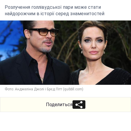
Розлучення голлівудської пари може стати
найдорожчим в історії серед знаменитостей
Фото: Анджеліна Джолі і Брєд Пітт (quibbll.com)
Поделиться