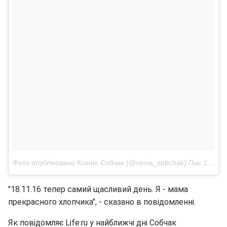
Фото опубліковано Ксенія Собчак (@xenia_sobchak)
Лис 17 2016 в 10:15 PST
"18.11.16 тепер самий щасливий день. Я - мама
прекрасного хлопчика", - сказано в повідомленні.
Як повідомляє Life.ru у найближчі дні Собчак