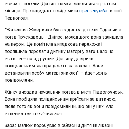
вокзалі і поїхала. Дитині тільки виповнився рік і сім
місяців. Про інцидент повідомила
прес-служба
поліції
Тернополя.
"Жителька Жмеринки була з двома дітьми. Сідаючи в
поїзд Трускавець - Дніпро, молодшого вона залишила
на пероні. Це помітила випадкова перехожа і
поспішила передати дитину матері у вагон, але не
встигла – поїзд рушив. Дитину довірили
поліцейським, які працюють на вокзалі. Вони
встановили особу матері зниклої", – йдеться в
повідомленні.
Жінку висадив начальник поїзда в місті Підволочиськ.
Вона пообіцяла поліцейським приїхати за дитиною,
після того як вони повідомили їй, що він у них. Але
втікачка так і не з'явилася.
Зараз малюк перебуває в обласній дитячій лікарні.