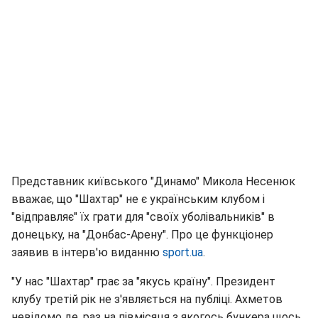
Представник київського "Динамо" Микола Несенюк
вважає, що "Шахтар" не є українським клубом і
"відправляє" їх грати для "своїх уболівальників" в
донецьку, на "Донбас-Арену". Про це функціонер
заявив в інтерв'ю виданню
sport.ua
.
"У нас "Шахтар" грає за "якусь країну". Президент
клубу третій рік не з'являється на публіці. Ахметов
невідомо де, раз на півмісяця з якогось бункера щось