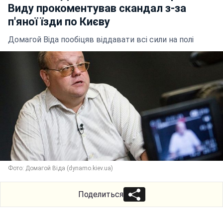
Виду прокоментував скандал з-за
п'яної їзди по Києву
Домагой Віда пообіцяв віддавати всі сили на полі
Фото: Домагой Віда (dynamo.kiev.ua)
Поделиться