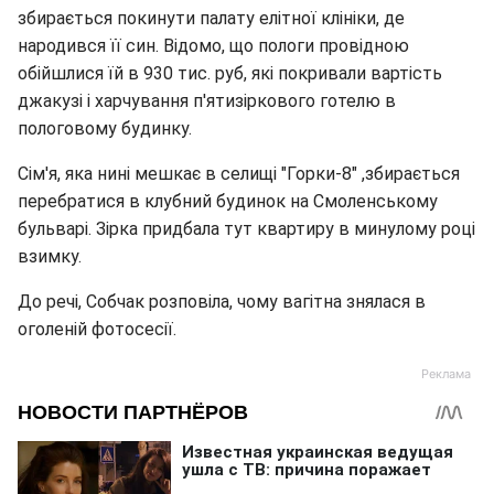
збирається покинути палату елітної клініки, де
народився її син. Відомо, що пологи провідною
обійшлися їй в 930 тис. руб, які покривали вартість
джакузі і харчування п'ятизіркового готелю в
пологовому будинку.
Сім'я, яка нині мешкає в селищі "Горки-8" ,збирається
перебратися в клубний будинок на Смоленському
бульварі. Зірка придбала тут квартиру в минулому році
взимку.
До речі, Собчак розповіла, чому вагітна знялася в
оголеній фотосесії.