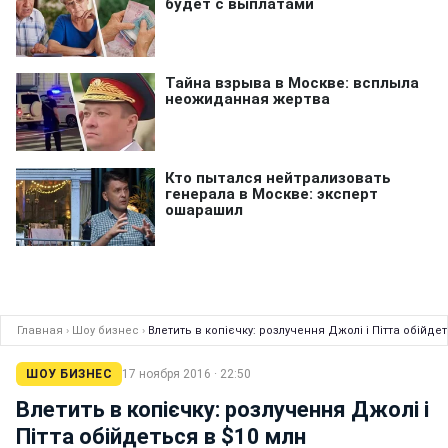
Главная
›
Шоу бизнес
›
Влетить в копієчку: розлучення Джолі і Пітта обійде
ШОУ БИЗНЕС
17 ноября 2016 · 22:50
Влетить в копієчку: розлучення Джолі і
Пітта обійдеться в $10 млн