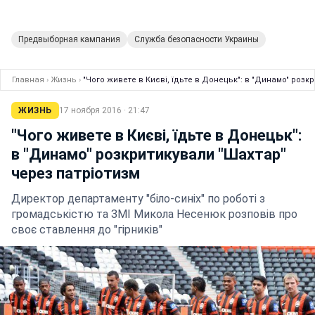
Предвыборная кампания
Служба безопасности Украины
Главная
›
Жизнь
›
"Чого живете в Києві, їдьте в Донецьк": в "Динамо" розк
ЖИЗНЬ
17 ноября 2016 · 21:47
"Чого живете в Києві, їдьте в Донецьк":
в "Динамо" розкритикували "Шахтар"
через патріотизм
Директор департаменту "біло-синіх" по роботі з
громадськістю та ЗМІ Микола Несенюк розповів про
своє ставлення до "гірників"