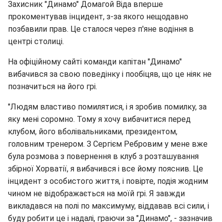
Захисник "Динамо" Домагой Віда вперше
прокоментував інцидент, з-за якого нещодавно
позбавили прав. Це сталося через п'яне водіння в
центрі столиці.
На офіційному сайті команди капітан "Динамо"
вибачився за свою поведінку і пообіцяв, що це ніяк не
позначиться на його грі.
"Людям властиво помилятися, і я зробив помилку, за
яку мені соромно. Тому я хочу вибачитися перед
клубом, його вболівальниками, президентом,
головним тренером. З Сергієм Ребровим у мене вже
була розмова з повернення в клуб з розташування
збірної Хорватії, я вибачився і все йому пояснив. Це
інцидент з особистого життя, і повірте, подія жодним
чином не відображається на моїй грі. Я завжди
викладався на полі по максимуму, віддавав всі сили, і
буду робити це і надалі, граючи за "Динамо", - зазначив