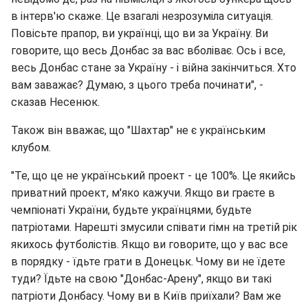
в інтерв'ю скаже. Це взагалі незрозуміла ситуація.
Повісьте прапор, ви українці, що ви за Україну. Ви
говорите, що весь Донбас за вас вболіває. Ось і все,
весь Донбас стане за Україну - і війна закінчиться. Хто
вам заважає? Думаю, з цього треба починати", -
сказав Несенюк.
Також він вважає, що "Шахтар" не є українським
клубом.
"Те, що це не український проект - це 100%. Це якийсь
приватний проект, м'яко кажучи. Якщо ви граєте в
чемпіонаті України, будьте українцями, будьте
патріотами. Нарешті змусили співати гімн на третій рік
якихось футболістів. Якщо ви говорите, що у вас все
в порядку - їдьте грати в Донецьк. Чому ви не їдете
туди? Їдьте на свою "Донбас-Арену", якщо ви такі
патріоти Донбасу. Чому ви в Київ приїхали? Вам же