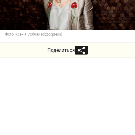
Фото: Ксенія Собчак (obzor.press)
Поделиться