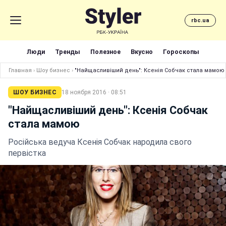
rbc.ua
Люди
Тренды
Полезное
Вкусно
Гороскопы
Главная
›
Шоу бизнес
›
"Найщасливіший день": Ксенія Собчак стала мамою
ШОУ БИЗНЕС
18 ноября 2016 · 08:51
"Найщасливіший день": Ксенія Собчак
стала мамою
Російська ведуча Ксенія Собчак народила свого
первістка