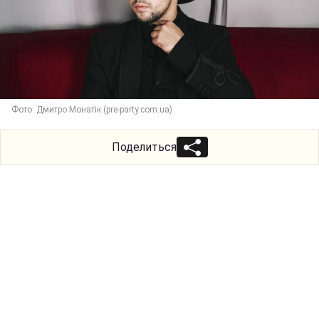
Фото: Дмитро Монатік (pre-party.com.ua)
Поделиться