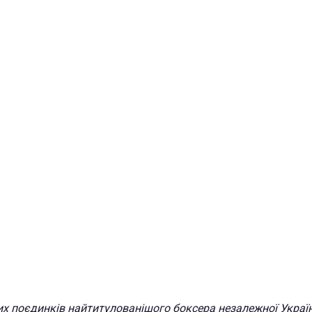
их поєдинків найтитулованішого боксера незалежної Украї