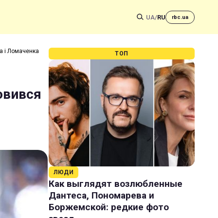
UA
/
RU
rbc.ua
а і Ломаченка
ТОП
овився
ЛЮДИ
Как выглядят возлюбленные
Дантеса, Пономарева и
Боржемской: редкие фото