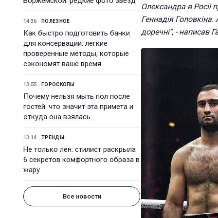
Боржемской: редкие фото звезд
Олександра в Росії 
Геннадія Головкіна. 
14:36
ПОЛЕЗНОЕ
доречні", - написав Г
Как быстро подготовить банки
для консервации: легкие
проверенные методы, которые
сэкономят ваше время
13:55
ГОРОСКОПЫ
Почему нельзя мыть пол после
гостей: что значит эта примета и
откуда она взялась
13:14
ТРЕНДЫ
Не только лен: стилист раскрыла
6 секретов комфортного образа в
жару
Все новости