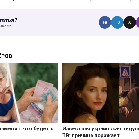
татья?
FB
TG
X
узьями