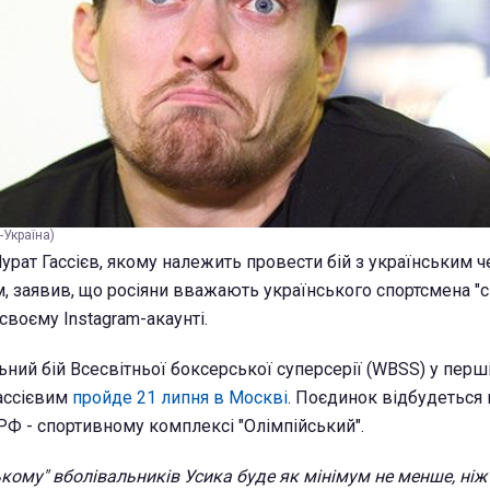
-Україна)
урат Гассієв, якому належить провести бій з українським 
 заявив, що росіяни вважають українського спортсмена "с
 своєму Instagram-акаунті.
ьний бій Всесвітньої боксерської суперсерії (WBSS) у перш
Гассієвим
пройде 21 липня в Москві
. Поєдинок відбудеться 
 РФ - спортивному комплексі "Олімпійський".
кому" вболівальників Усика буде як мінімум не менше, ніж 