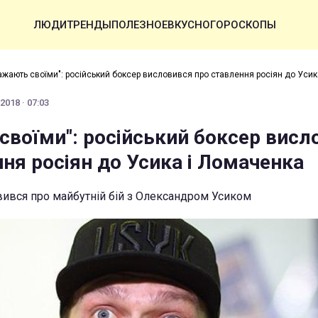
ЛЮДИ
ТРЕНДЫ
ПОЛЕЗНОЕ
ВКУСНО
ГОРОСКОПЫ
ажають своїми": російський боксер висловився про ставлення росіян до Усик
2018 · 07:03
своїми": російський боксер висл
ня росіян до Усика і Ломаченка
вився про майбутній бій з Олександром Усиком