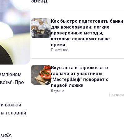
звезд
Как быстро подготовить банки
для консервации: легкие
проверенные методы,
которые сэкономят ваше
время
Полезное
Вкус лета в тарелке: это
гаспачо от участницы
чемпіоном
"МастерШеф" покоряет с
воїм". Про
первой ложки
Вкусно
ій важкій
на головній
моїх.