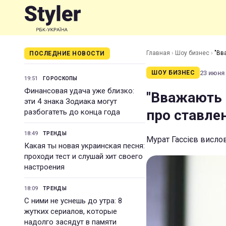
Главная
›
Шоу бизнес
›
"Вв
ПОСЛЕДНИЕ НОВОСТИ
23 июня 
ШОУ БИЗНЕС
19:51
ГОРОСКОПЫ
Финансовая удача уже близко:
"Вважають 
эти 4 знака Зодиака могут
про ставлен
разбогатеть до конца года
18:49
ТРЕНДЫ
Мурат Гассієв висло
Какая ты новая украинская песня:
проходи тест и слушай хит своего
настроения
18:09
ТРЕНДЫ
С ними не уснешь до утра: 8
жутких сериалов, которые
надолго засядут в памяти