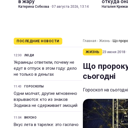
в жару
откуда он
Катерина Собкова
·
07 августа 2026, 13:14
Наталия Крижа
Главная
›
Жизнь
›
Що пророк
ПОСЛЕДНИЕ НОВОСТИ
23 июня 2018 ·
ЖИЗНЬ
12:30
ЛЮДИ
Украинцы ответили, почему не
Що пророкую
едут в отпуск в этом году: дело
сьогодні
не только в деньгах
11:43
ГОРОСКОПЫ
Гороскоп на сьогодні,
Одни молчат, другие мгновенно
взрываются: кто из знаков
Зодиака не сдерживает эмоций
11:04
ВКУСНО
Вкус лета в тарелке: это гаспачо