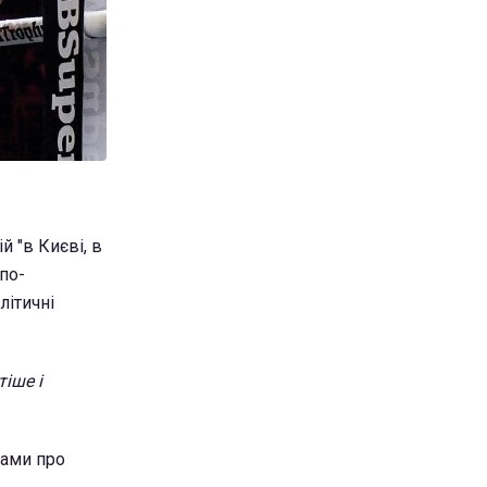
й "в Києві, в
"по-
літичні
іше і
вами про