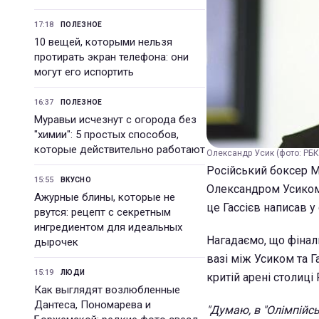
17:18
ПОЛЕЗНОЕ
10 вещей, которыми нельзя
протирать экран телефона: они
могут его испортить
16:37
ПОЛЕЗНОЕ
Муравьи исчезнут с огорода без
"химии": 5 простых способов,
которые действительно работают
Олександр Усик (фото: РБК
Російський боксер М
15:55
ВКУСНО
Олександром Усиком,
Ажурные блины, которые не
це Гассієв написав у
рвутся: рецепт с секретным
ингредиентом для идеальных
Нагадаємо, що фінал
дырочек
вазі між Усиком та 
15:19
ЛЮДИ
критій арені столиці
Как выглядят возлюбленные
Дантеса, Пономарева и
"Думаю, в "Олімпійсь