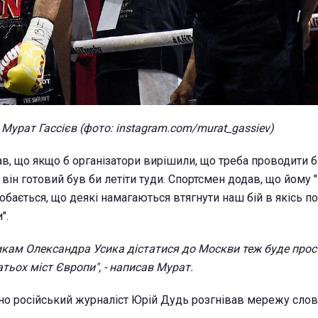
Мурат Гассієв (фото: instagram.com/murat_gassiev)
в, що якщо б організатори вирішили, що треба проводити бі
, він готовий був би летіти туди. Спортсмен додав, що йому 
бається, що деякі намагаються втягнути наш бій в якісь по
".
никам Олександра Усика дістатися до Москви теж буде прост
тьох міст Європи", - написав Мурат.
но російський журналіст Юрій Дудь розгнівав мережу сло