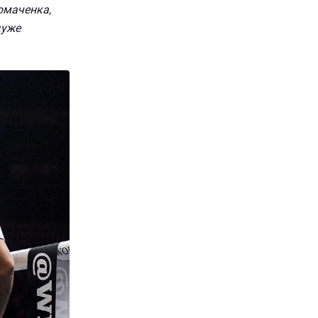
Ломаченка,
дуже