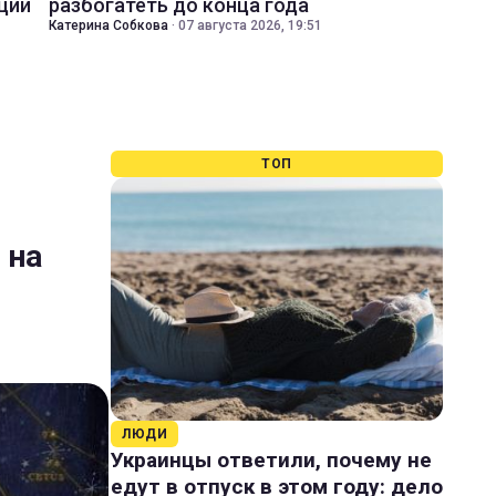
ций
разбогатеть до конца года
Катерина Собкова
·
07 августа 2026, 19:51
ТОП
 на
ЛЮДИ
Украинцы ответили, почему не
едут в отпуск в этом году: дело