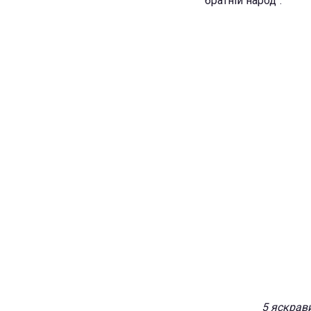
"братній народ".
5 яскрав