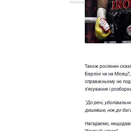
Також росіянин сказа
Берліні чи на Місяці"
справжньому не подо
з'ясування і розборки
"До речі, уболіваль
дешевше, ніж до бага
Нагадаємо, нещодав