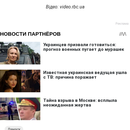
Відео
: video.rbc.ua
Дамаск