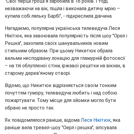
"Свої перші гроші я заробила в 16 років. І тоді,
незважаючи на вік, пішла і виконала дитячу мрію –
купила собі ляльку Барбі", - підкреслила дівчина.
Нагадаємо, популярна українська телеведуча Леся
Нікітюк, яка завоювала популярність після шоу "Орел і
Решка", захопила своїх шанувальників новим
стильним образом. При цьому Никитюк обрала
вельми несподівану локацію для гламурній фотосесії
– на тлі облупленої стіни, іржавої решітки на вікнах, в
старому дерев'яному отворі.
Відомо, що Никитюк відрізняється своїм тонким
почуттям гумору, телеведуча любить і над собою
пожартувати. Тому місце для зйомки могло бути
обрано не просто так.
Як повідомлялося раніше, відома
Леся Нікітюк
, яка
раніше вела тревел-шоу "Оерл і решка", зіпсувала