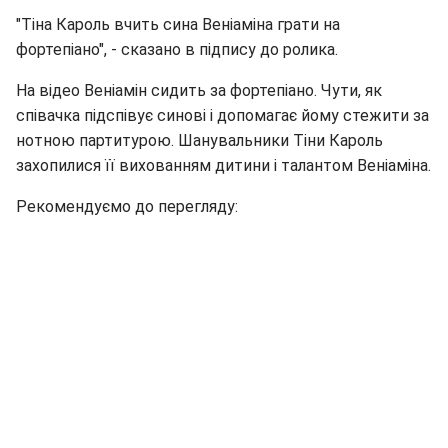
"Тіна Кароль вчить сина Веніаміна грати на
фортепіано", - сказано в підпису до ролика.
На відео Веніамін сидить за фортепіано. Чути, як
співачка підспівує синові і допомагає йому стежити за
нотною партитурою. Шанувальники Тіни Кароль
захопилися її вихованням дитини і талантом Веніаміна.
Рекомендуємо до перегляду: