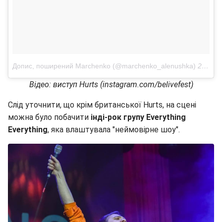
Допис, поширений Marchenko (@marchenko_alenushka)
23 Чер 2018 р. о 1:14 PDT
Відео: виступ Hurts (instagram.com/belivefest)
Слід уточнити, що крім британської Hurts, на сцені
можна було побачити
інді-рок групу Everything
Everything
, яка влаштувала "неймовірне шоу".