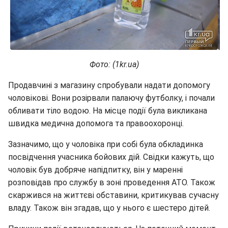
Фото: (1kr.ua)
Продавчині з магазину спробували надати допомогу
чоловікові. Вони розірвали палаючу футболку, і почали
обливати тіло водою. На місце події була викликана
швидка медична допомога та правоохоронці.
Зазначимо, що у чоловіка при собі була обкладинка
посвідчення учасника бойових дій. Свідки кажуть, що
чоловік був добряче напідпитку, він у маренні
розповідав про службу в зоні проведення АТО. Також
скаржився на життєві обставини, критикував сучасну
владу. Також він згадав, що у нього є шестеро дітей.