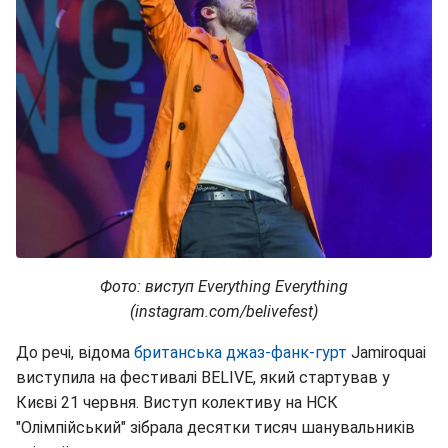
Фото: виступ Everything Everything
(instagram.com/belivefest)
До речі, відома
британська джаз-фанк-гурт
Jamiroquai
виступила на фестивалі BELIVE, який стартував у
Києві 21 червня. Виступ колективу на НСК
"Олімпійський" зібрала десятки тисяч шанувальників