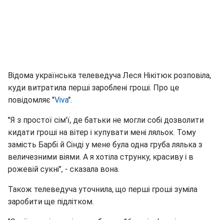
Відома українська телеведуча Леся Нікітюк розповіла,
куди витратила перші зароблені гроші. Про це
повідомляє "
Viva
".
"Я з простої сім'ї, де батьки не могли собі дозволити
кидати гроші на вітер і купувати мені ляльок. Тому
замість Барбі й Сінді у мене була одна груба лялька з
величезними віями. А я хотіла струнку, красиву і в
рожевій сукні", - сказала вона.
Також телеведуча уточнила, що перші гроші зуміла
заробити ще підлітком.