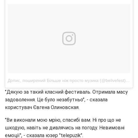
Допис, поширений Більше ніж просто музика (@belivefest)
22 Че
"Дякую за такий класний фестиваль. Отримала масу
задоволення. Це було незабутньо", - сказала
користувач Євгена Олиновская.
"Ви виконали мою мрію, спасибі вам. Ні про що не
шкодую, навіть не дивлячись на погоду. Невимовні
емоції", - сказала юзер "telepuzik".