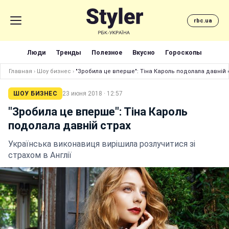
rbc.ua
Люди
Тренды
Полезное
Вкусно
Гороскопы
Главная
›
Шоу бизнес
›
"Зробила це вперше": Тіна Кароль подолала давній 
ШОУ БИЗНЕС
23 июня 2018 · 12:57
"Зробила це вперше": Тіна Кароль
подолала давній страх
Українська виконавиця вирішила розлучитися зі
страхом в Англії