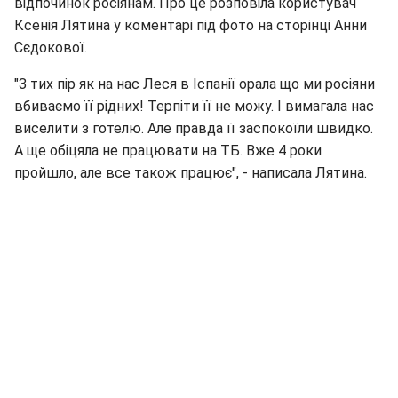
відпочинок росіянам. Про це розповіла користувач
Ксенія Лятина у коментарі під фото на сторінці Анни
Сєдокової.
"З тих пір як на нас Леся в Іспанії орала що ми росіяни
вбиваємо її рідних! Терпіти її не можу. І вимагала нас
виселити з готелю. Але правда її заспокоїли швидко.
А ще обіцяла не працювати на ТБ. Вже 4 роки
пройшло, але все також працює", - написала Лятина.