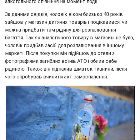
алкогольного сп'яніння на момент події.
За даними свідків, чоловік віком близько 40 років
зайшов у магазин дитячих товарів і поцікавився, чи
можна придбати там рідину для розпалювання
багаття. Так як аналогічного товару в магазині не було,
чоловік придбав засіб для розпалювання в іншому
маркеті. Після покупки він підійшов до стели з
фотографіями загиблих воїнів АТО і облив себе
рідиною. Також він підпалив шматок тканини, після
чого спробував вчинити акт самоспалення.