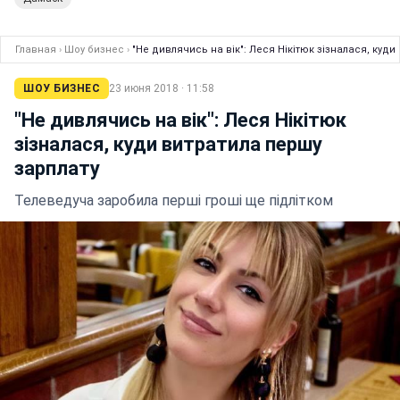
Главная
›
Шоу бизнес
›
"Не дивлячись на вік": Леся Нікітюк зізналася, куди
ШОУ БИЗНЕС
23 июня 2018 · 11:58
"Не дивлячись на вік": Леся Нікітюк
зізналася, куди витратила першу
зарплату
Телеведуча заробила перші гроші ще підлітком