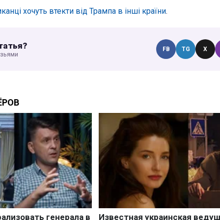
канці хочуть втекти від Трампа в інші країни
.
татья?
FB
TG
X
узьями