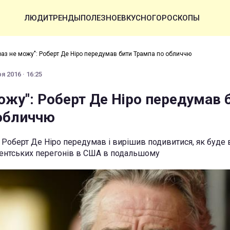
ЛЮДИ
ТРЕНДЫ
ПОЛЕЗНОЕ
ВКУСНО
ГОРОСКОПЫ
раз не можу": Роберт Де Ніро передумав бити Трампа по обличчю
я 2016 · 16:25
ожу": Роберт Де Ніро передумав 
обличчю
 Роберт Де Ніро передумав і вирішив подивитися, як буде 
нтських перегонів в США в подальшому