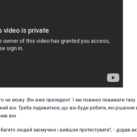
го не можу. Він вже президент. І ми повинні поважати таку
який він. Треба подивитися, що він буде робити, які рішення 
чив він.
 багато людей засмучені і вийшли протестувати", - додав ак