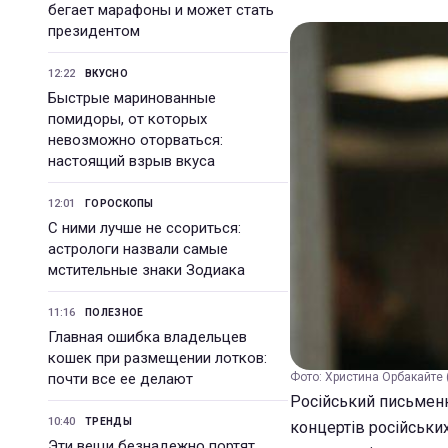
бегает марафоны и может стать
президентом
12:22
ВКУСНО
Быстрые маринованные
помидоры, от которых
невозможно оторваться:
настоящий взрыв вкуса
12:01
ГОРОСКОПЫ
С ними лучше не ссориться:
астрологи назвали самые
мстительные знаки Зодиака
11:16
ПОЛЕЗНОЕ
Главная ошибка владельцев
кошек при размещении лотков:
почти все ее делают
Фото: Христина Орбакайте 
Російський письменн
10:40
ТРЕНДЫ
концертів російських
Эти вещи безнадежно портят