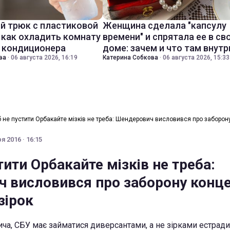
й трюк с пластиковой
Женщина сделала "капсулу
 как охладить комнату
времени" и спрятала ее в св
з кондиционера
доме: зачем и что там внутр
ва
·
06 августа 2026, 16:19
Катерина Собкова
·
06 августа 2026, 15:33
 не пустити Орбакайте мізків не треба: Шендерович висловився про заборону
я 2016 · 16:15
ити Орбакайте мізків не треба:
 висловився про заборону конце
зірок
а, СБУ має займатися диверсантами, а не зірками естради