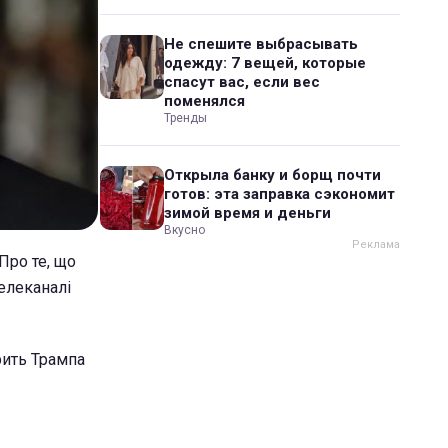
Не спешите выбрасывать
одежду: 7 вещей, которые
спасут вас, если вес
поменялся
Тренды
Открыла банку и борщ почти
готов: эта заправка сэкономит
зимой время и деньги
Вкусно
Про те, що
елеканалі
рить Трампа