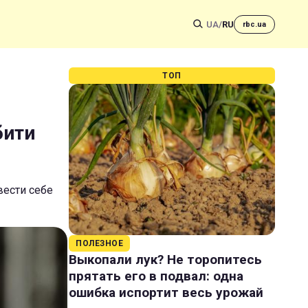
UA
/
RU
rbc.ua
ТОП
бити
вести себе
ПОЛЕЗНОЕ
Выкопали лук? Не торопитесь
прятать его в подвал: одна
ошибка испортит весь урожай