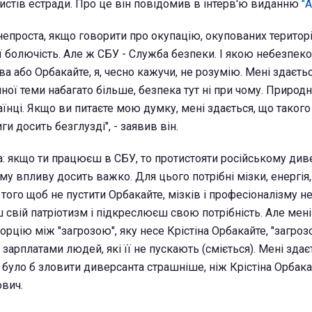
тистів естради. Про це він повідомив в інтерв'ю виданню
"
 непроста, якщо говорити про окупацію, окупованих територі
ї болючість. Але ж СБУ - Служба безпеки. І якою небезпе
 або Орбакайте, я, чесно кажучи, не розумію. Мені здаєтьс
чної теми набагато більше, безпека тут ні при чому. Природн
їнці. Якщо ви питаєте мою думку, мені здається, що такого
и досить безглузді", - заявив він.
а: якщо ти працюєш в СБУ, то протистояти російському див
у впливу досить важко. Для цього потрібні мізки, енергія,
того щоб не пустити Орбакайте, мізків і професіоналізму не
 свій патріотизм і підкреслюєш свою потрібність. Але мені
орцію між "загрозою", яку несе Крістіна Орбакайте, "загроз
 зарплатами людей, які її не пускають (сміється). Мені здає
було б зловити диверсанта страшніше, ніж Крістіна Орбакай
вич.