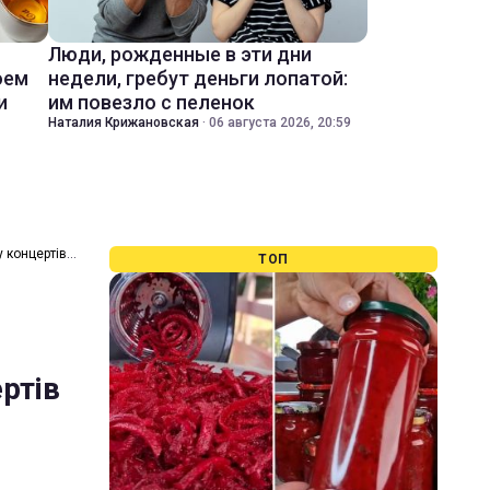
Люди, рожденные в эти дни
оем
недели, гребут деньги лопатой:
и
им повезло с пеленок
Наталия Крижановская
·
06 августа 2026, 20:59
 концертів
ТОП
ртів