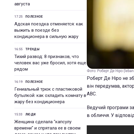
августа
17:25
ПОЛЕЗНОЕ
Адская поездка отменяется: как
выжить в поезде без
кондиционера в сильную жару
16:55
ТРЕНДЫ
Тихий развод: 8 признаков, что
человек вас уже бросил, хотя еще
рядом
Фото: Роберт Де Ніро (leba
Роберт Де Ніро не зб
16:19
ПОЛЕЗНОЕ
він передумав, акто
Гениальный трюк с пластиковой
ABC.
бутылкой: как охладить комнату в
жару без кондиционера
Ведучий програми за
15:33
в обличчя. У відпові
ЛЮДИ
Женщина сделала "капсулу
времени" и спрятала ее в своем