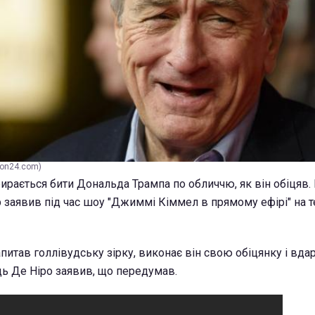
non24.com)
ирається бити Дональда Трампа по обличчю, як він обіцяв. 
р заявив під час шоу "Джиммі Кіммел в прямому ефірі" на т
питав голлівудську зірку, виконає він свою обіцянку і вда
дь Де Ніро заявив, що передумав.