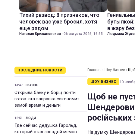
Тихий развод: 8 признаков, что
Гениальны
человек вас уже бросил, хотя
бутылкой:
еще рядом
в жару бе
Наталия Крижановская
·
06 августа 2026, 16:55
Людмила Жуко
Главная
›
Шоу бизнес
›
Щоб
ПОСЛЕДНИЕ НОВОСТИ
російських зірок
10 ноябр
ШОУ БИЗНЕС
13:47
ВКУСНО
Открыла банку и борщ почти
Щоб не пуст
готов: эта заправка сэкономит
Шендерович
зимой время и деньги
російських 
12:51
ЛЮДИ
Где сейчас дедушка Гарольд,
который стал звездой мемов:
На думку Шендерович