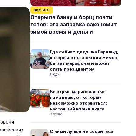
ВКУСНО
Открыла банку и борщ почти
готов: эта заправка сэкономит
зимой время и деньги
Где сейчас дедушка Гарольд,
который стал звездой мемов:
бегает марафоны и может
стать президентом
Люди
Быстрые маринованные
помидоры, от которых
невозможно оторваться:
настоящий взрыв вкуса
Вкусно
борони
російських
С ними лучше не ссориться: