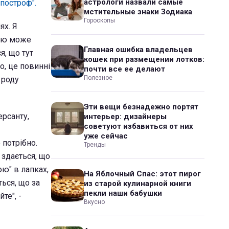
астрологи назвали самые
Апостроф".
мстительные знаки Зодиака
Гороскопы
ях. Я
кою може
Главная ошибка владельцев
я, що тут
кошек при размещении лотков:
о, це повинні
почти все ее делают
Полезное
 роду
Эти вещи безнадежно портят
ерсанту,
интерьер: дизайнеры
советуют избавиться от них
уже сейчас
 потрібно.
Тренды
 здається, що
ою" в лапках,
На Яблочный Спас: этот пирог
ться, що за
из старой кулинарной книги
пекли наши бабушки
те", -
Вкусно