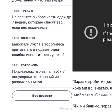
доме: зачем и что там внутри
14:58
ТРЕНДЫ
Не спешите выбрасывать одежду:
7 вещей, которые спасут вас,
если вес поменялся
14:53
ПОЛЕЗНОЕ
Выкопали лук? Не торопитесь
прятать его в подвал: одна
ошибка испортит весь урожай
14:21
ГОРОСКОПЫ
Приснилось, что выпал зуб? 7
популярных толкований из
"Зараз я зробити цьо
разных сонников
хоча ми всі знаємо, 
прийматиме", - зазна
Все новости
"Як ми бачимо, зараз