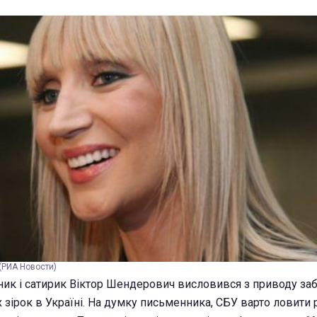
(РИА Новости)
ик і сатирик Віктор Шендерович висловився з приводу за
 зірок в Україні. На думку письменника, СБУ варто ловити 