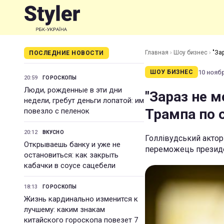
Главная
›
Шоу бизнес
›
"За
ПОСЛЕДНИЕ НОВОСТИ
10 ноябр
ШОУ БИЗНЕС
20:59
ГОРОСКОПЫ
Люди, рожденные в эти дни
"Зараз не м
недели, гребут деньги лопатой: им
Трампа по 
повезло с пеленок
20:12
ВКУСНО
Голлівудський актор
Открываешь банку и уже не
переможець президе
остановиться: как закрыть
кабачки в соусе сацебели
18:13
ГОРОСКОПЫ
Жизнь кардинально изменится к
лучшему: каким знакам
китайского гороскопа повезет 7