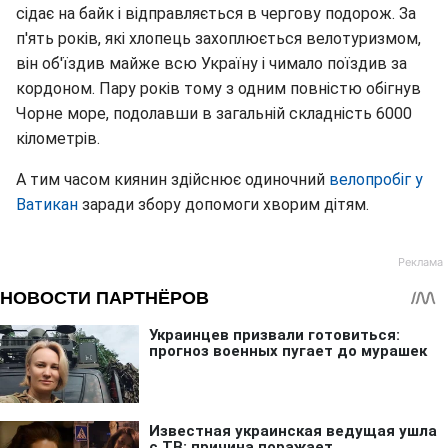
сідає на байк і відправляється в чергову подорож. За
п'ять років, які хлопець захоплюється велотуризмом,
він об'їздив майже всю Україну і чимало поїздив за
кордоном. Пару років тому з одним повністю обігнув
Чорне море, подолавши в загальній складність 6000
кілометрів.
А тим часом киянин здійснює одиночний
велопробіг у
Ватикан
заради збору допомоги хворим дітям.