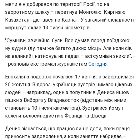
мети він добирався по території Росії, то на
зворотному шляху – перетнув Монголію, Киргизію,
Казахстан і дістався по Карпат. У загальній складності
маршрут склав 13 тисяч кілометрів.
"Сумніви, звичайно, були. Все думав перед поїздкою:
ну куди я їду, там же багато диких місць. Але коли сів
на великий і натиснув на педалі – всі сумніви зникли", -
- розповів екстремал журналістам
Сегодня
.
Епохальна подорож почалася 17 квітня, а завершилася
26 жовтня. В дорозі українець зустрів чимало цікавих
людей – наприклад, один з попутників Дениса йшов
пішки з Виборга у Владивосток (відстань між ними
становить 10 тисяч кілометрів). Зустрілися йому і
колеги-велосипедисти з Франції та Швеції.
Денис зізнається, що працює лише доти, поки праця
приносить задоволення, а коли заняття набридає –