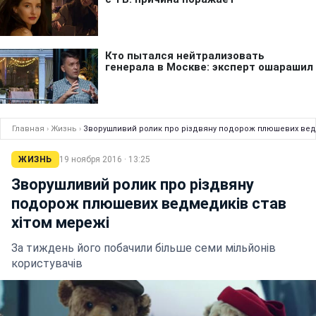
Главная
›
Жизнь
›
Зворушливий ролик про різдвяну подорож плюшевих ведм
ЖИЗНЬ
19 ноября 2016 · 13:25
Зворушливий ролик про різдвяну
подорож плюшевих ведмедиків став
хітом мережі
За тиждень його побачили більше семи мільйонів
користувачів