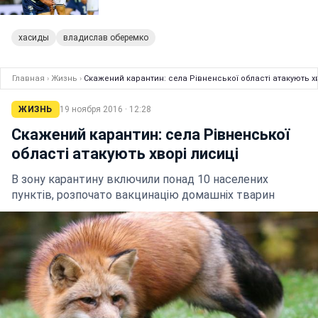
хасиды
владислав оберемко
Главная
›
Жизнь
›
Скажений карантин: села Рівненської області атакують хв
ЖИЗНЬ
19 ноября 2016 · 12:28
Скажений карантин: села Рівненської
області атакують хворі лисиці
В зону карантину включили понад 10 населених
пунктів, розпочато вакцинацію домашніх тварин