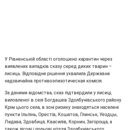
У Рівненській області оголошено карантин через
виявлених випадків сказу серед диких тварин –
лисиць. Відповідне рішення ухвалила Державна
надзвичайна противоэпизотическая комісія.
За даними відомства, сказ підтвердили у лисиці,
виловленої в селі Богдашев Здолбунівського району.
Крім цього села, в зоні ризику знаходяться населені
пункти Ільпінь, Орестів, Кошатов, Глинськ, Уездцы,
Лидава, Здовбиця, Квасилів, Корнин, Загороща, а
також лісові і польові угіддя Здолбунівського