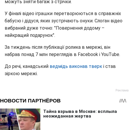
можуть зняти багаж з стрічки.
У фіналі відео іграшки перетворюються в справжніх
бабусю і дідуся, яких зустрічають онуки. Слоган відео
вибраний дуже точно: "Повернення додому –
найкращий подарунок".
За тиждень після публікації ролика в мережі, він
набрав понад 7 млн переглядів в Facebook і YouТube.
До речі, канадський
ведмідь виконав тверк
і став
зіркою мережі.