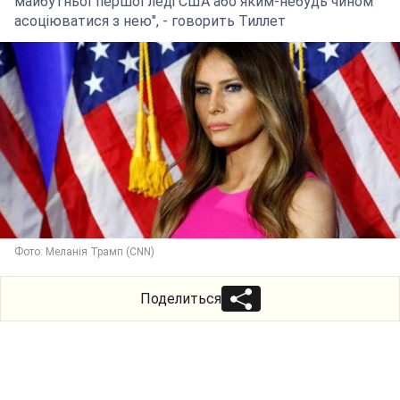
майбутньої першої леді США або яким-небудь чином
асоціюватися з нею", - говорить Тиллет
Фото: Меланія Трамп (CNN)
Поделиться