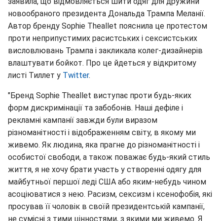
заявила, що відмовляється шити одяг для дружини
новообраного президента Дональда Трампа Меланії.
Автор бренду Sophie Theallet пояснила це протестом
проти неприпустимих расистських і сексистських
висловлювань Трампа і закликала колег-дизайнерів
влаштувати бойкот. Про це йдеться у відкритому
листі Тиллет у
Twitter
.
"Бренд Sophie Theallet виступає проти будь-яких
форм дискримінації та забобонів. Наші дефіле і
рекламні кампанії завжди були виразом
різноманітності і відображенням світу, в якому ми
живемо. Як людина, яка прагне до різноманітності і
особистої свободи, а також поважає будь-який стиль
життя, я не хочу брати участь у створенні одягу для
майбутньої першої леді США або яким-небудь чином
асоціюватися з нею. Расизм, сексизм і ксенофобія, які
просував її чоловік в своїй президентській кампанії,
не сумісні з тими цінностями, з якими ми живемо. Я