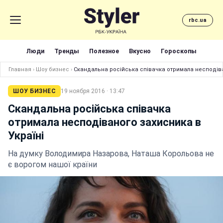
rbc.ua
Люди
Тренды
Полезное
Вкусно
Гороскопы
Главная
›
Шоу бизнес
›
Скандальна російська співачка отримала несподіва
ШОУ БИЗНЕС
19 ноября 2016 · 13:47
Скандальна російська співачка
отримала несподіваного захисника в
Україні
На думку Володимира Назарова, Наташа Корольова не
є ворогом нашої країни