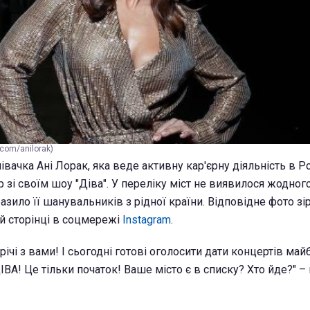
.com/anilorak)
івачка Ані Лорак, яка веде активну кар'єрну діяльність в Ро
 зі своїм шоу "Діва". У переліку міст не виявилося жодног
азило її шанувальників з рідної країни. Відповідне фото зі
їй сторінці в соцмережі
Instagram
.
річі з вами! І сьогодні готові оголосити дати концертів май
ВА! Це тільки початок! Ваше місто є в списку? Хто йде?" –