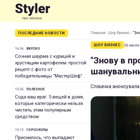
Главная
›
Шоу бизнес
›
"Зн
ПОСЛЕДНИЕ НОВОСТИ
26 июня 
ШОУ БИЗНЕС
16:36
ВКУСНО
Сочная шаурма с курицей и
"Знову в пр
хрустящим картофелем: простой
шанувальни
рецепт с фото от
победительницы "МастерШеф"
Співачка анонсувала
15:55
ПОЛЕЗНОЕ
Сода ваш враг: 5 вещей в доме,
которые категорически нельзя
чистить этим популярным
средством
15:15
ГОРОСКОПЫ
Приснилось, что выпадают