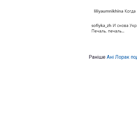
Раніше
Ані Лорак п