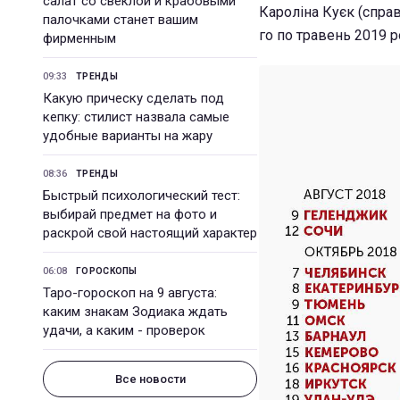
салат со свеклой и крабовыми
Кароліна Куєк (справ
палочками станет вашим
го по травень 2019 р
фирменным
09:33
ТРЕНДЫ
Какую прическу сделать под
кепку: стилист назвала самые
удобные варианты на жару
08:36
ТРЕНДЫ
Быстрый психологический тест:
выбирай предмет на фото и
раскрой свой настоящий характер
06:08
ГОРОСКОПЫ
Таро-гороскоп на 9 августа:
каким знакам Зодиака ждать
удачи, а каким - проверок
Все новости