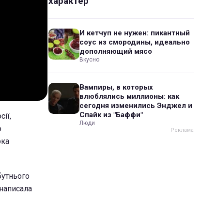
характер
И кетчуп не нужен: пикантный
соус из смородины, идеально
дополняющий мясо
Вкусно
Вампиры, в которых
влюблялись миллионы: как
сегодня изменились Энджел и
Спайк из "Баффи"
сії,
Люди
о
рка
бутнього
 написала