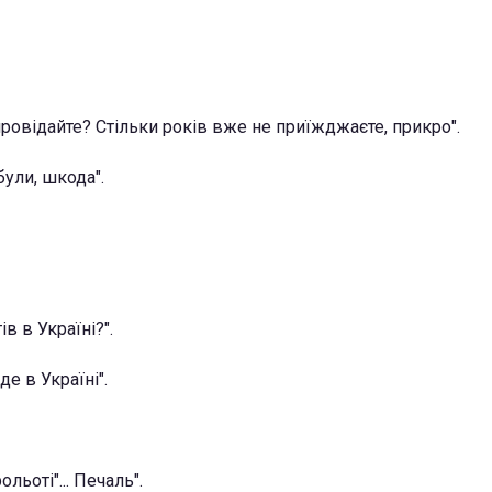
ровідайте? Стільки років вже не приїжджаєте, прикро".
були, шкода".
в в Україні?".
де в Україні".
ольоті"... Печаль".