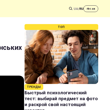
UA
/
RU
rbc.ua
ТОП
їнських
ТРЕНДЫ
Быстрый психологический
тест: выбирай предмет на фото
и раскрой свой настоящий