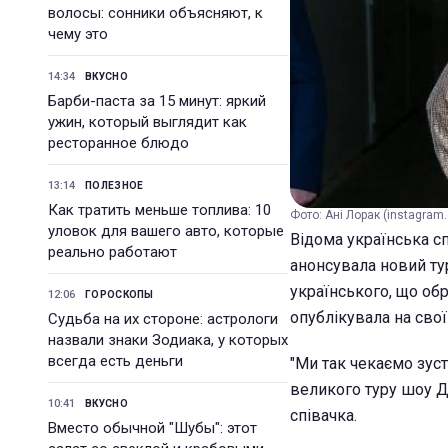
волосы: сонники объясняют, к
чему это
14:34
ВКУСНО
Барби-паста за 15 минут: яркий
ужин, который выглядит как
ресторанное блюдо
13:14
ПОЛЕЗНОЕ
Как тратить меньше топлива: 10
Фото: Ані Лорак (instagram
уловок для вашего авто, которые
Відома українська сп
реально работают
анонсувала новий тур
українського, що обр
12:06
ГОРОСКОПЫ
опублікувала на сво
Судьба на их стороне: астрологи
назвали знаки Зодиака, у которых
всегда есть деньги
"Ми так чекаємо зуст
великого туру шоу ДІ
10:41
ВКУСНО
співачка.
Вместо обычной "Шубы": этот