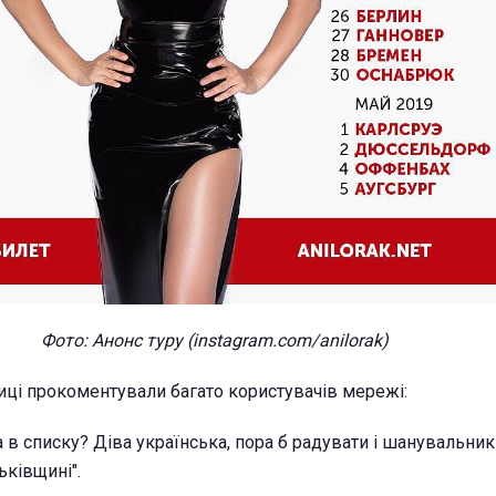
Фото: Анонс туру (instagram.com/anilorak)
ці прокоментували багато користувачів мережі:
 в списку? Діва українська, пора б радувати і шанувальникі
ьківщині".