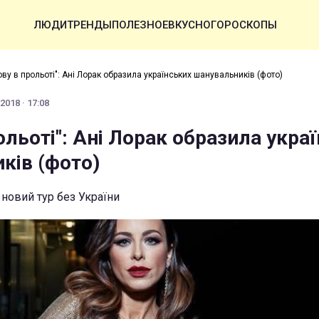
ЛЮДИ
ТРЕНДЫ
ПОЛЕЗНОЕ
ВКУСНО
ГОРОСКОПЫ
ову в прольоті": Ані Лорак образила українських шанувальників (фото)
2018 · 17:08
ольоті": Ані Лорак образила укра
ків (фото)
 новий тур без України