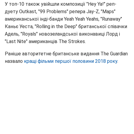
У топ-10 також увійшли композиції "Hey Ya!" реп-
дуету Outkast, "99 Problems" репера Jay-Z, "Maps"
американської інді-банди Yeah Yeah Yeahs, "Runaway"
Каньє Уеста, "Rolling in the Deep" британської співачки
Адель, "Royals" новозеландської виконавиці Лорд і
"Last Nite" американців The Strokes.
Раніше авторитетне британське видання The Guardian
назвало
кращі фільми першої половини 2018 року
.