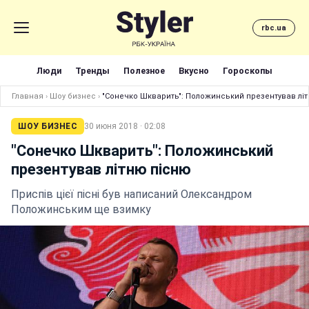
rbc.ua
Люди
Тренды
Полезное
Вкусно
Гороскопы
Главная
›
Шоу бизнес
›
"Сонечко Шкварить": Положинський презентував лі
ШОУ БИЗНЕС
30 июня 2018 · 02:08
"Сонечко Шкварить": Положинський
презентував літню пісню
Приспів цієї пісні був написаний Олександром
Положинським ще взимку