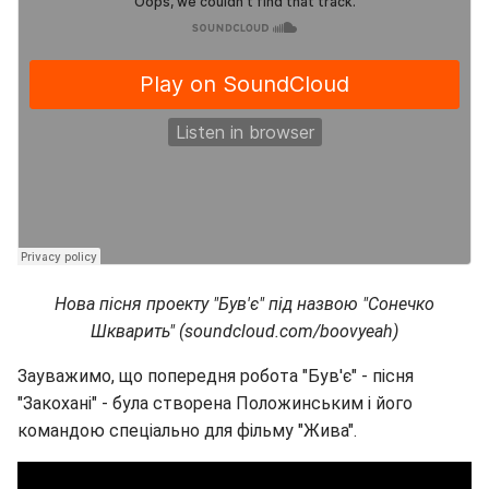
Нова пісня проекту "Був'є" під назвою "Сонечко
Шкварить" (soundcloud.com/boovyeah)
Зауважимо, що попередня робота "Був'є" - пісня
"Закохані" - була створена Положинським і його
командою спеціально для фільму "Жива".