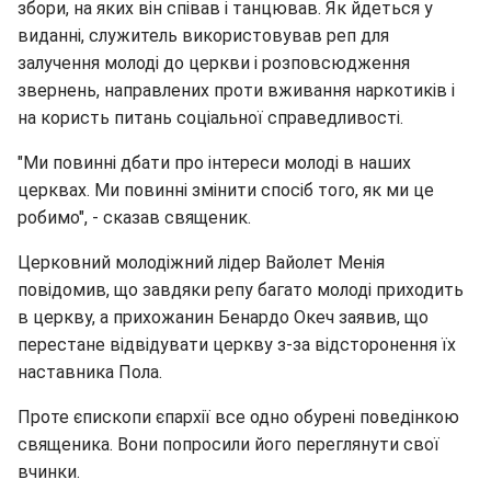
збори, на яких він співав і танцював. Як йдеться у
виданні, служитель використовував реп для
залучення молоді до церкви і розповсюдження
звернень, направлених проти вживання наркотиків і
на користь питань соціальної справедливості.
"Ми повинні дбати про інтереси молоді в наших
церквах. Ми повинні змінити спосіб того, як ми це
робимо", - сказав священик.
Церковний молодіжний лідер Вайолет Менія
повідомив, що завдяки репу багато молоді приходить
в церкву, а прихожанин Бенардо Океч заявив, що
перестане відвідувати церкву з-за відсторонення їх
наставника Пола.
Проте єпископи єпархії все одно обурені поведінкою
священика. Вони попросили його переглянути свої
вчинки.