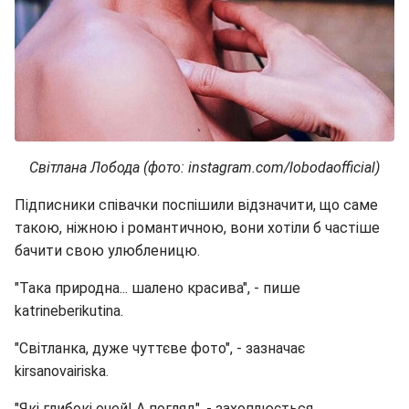
Світлана Лобода (фото: instagram.com/lobodaofficial)
Підписники співачки поспішили відзначити, що саме
такою, ніжною і романтичною, вони хотіли б частіше
бачити свою улюбленицю.
"Така природна... шалено красива", - пише
katrineberikutina.
"Світланка, дуже чуттєве фото", - зазначає
kirsanovairiska.
"Які глибокі очей! А погляд", - захоплюється