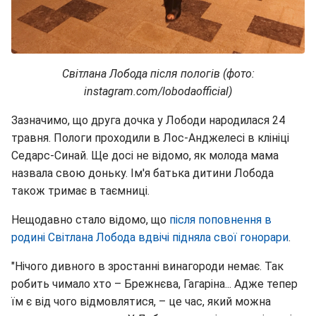
Світлана Лобода після пологів (фото:
instagram.com/lobodaofficial)
Зазначимо, що друга дочка у Лободи народилася 24
травня. Пологи проходили в Лос-Анджелесі в клініці
Седарс-Синай. Ще досі не відомо, як молода мама
назвала свою доньку. Ім'я батька дитини Лобода
також тримає в таємниці.
Нещодавно стало відомо, що
після поповнення в
родині Світлана Лобода вдвічі підняла свої гонорари
.
"Нічого дивного в зростанні винагороди немає. Так
робить чимало хто – Брежнєва, Гагаріна... Адже тепер
їм є від чого відмовлятися, – це час, який можна