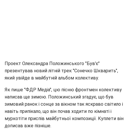
Проект Олександра Положинського "Був'є"
презентував новий літній трек "Сонечко Шкварить",
який увійде в майбутній альбом колективу.
Як пише "ФДР Медіа", цю пісню фронтмен колективу
написав ще зимою. Положинський згадує, що був
зимовий ранок і сонце за вікном так яскраво світило і
навіть припікало, що він почав ходити по кімнаті і
муркотіти приспів майбутньої композиції. Куплети він
дописав вже пізніше.