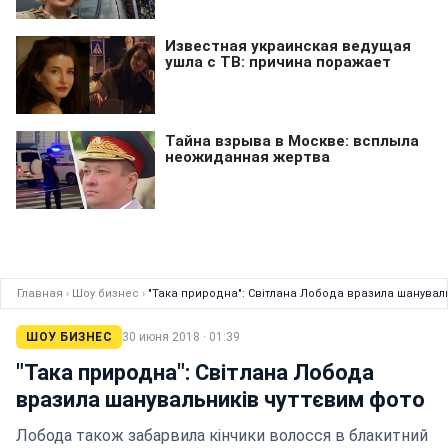
Главная
›
Шоу бизнес
›
"Така природна": Світлана Лобода вразила шанувал
ШОУ БИЗНЕС
30 июня 2018 · 01:39
"Така природна": Світлана Лобода
вразила шанувальників чуттєвим фото
Лобода також забарвила кінчики волосся в блакитний