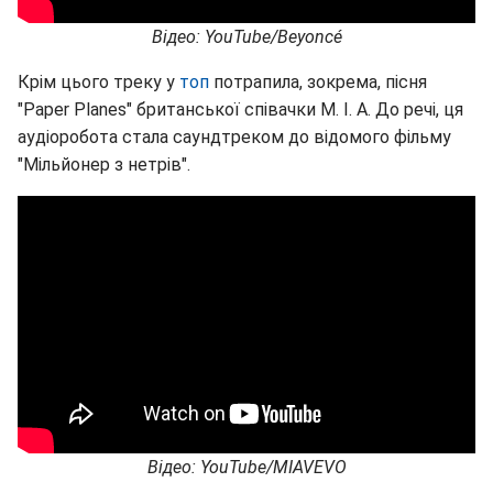
Відео: YouTube/Beyoncé
Крім цього треку у
топ
потрапила, зокрема, пісня
"Paper Planes" британської співачки M. I. A. До речі, ця
аудіоробота стала саундтреком до відомого фільму
"Мільйонер з нетрів".
Відео: YouTube/MIAVEVO