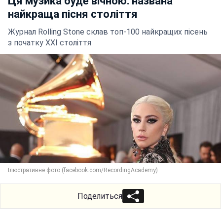
Ця музика буде вічною: названа
найкраща пісня століття
Журнал Rolling Stone склав топ-100 найкращих пісень
з початку XXI століття
Ілюстративне фото (facebook.com/RecordingAcademy)
Поделиться