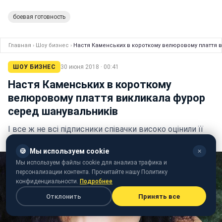
боевая готовность
Главная
›
Шоу бизнес
›
Настя Каменських в короткому велюровому плаття 
ШОУ БИЗНЕС
30 июня 2018 · 00:41
Настя Каменських в короткому
велюровому плаття викликала фурор
серед шанувальників
І все ж не всі підписники співачки високо оцінили її
новий образ
🍪
Мы используем cookie
✕
Мы используем файлы cookie для анализа трафика и
персонализации контента. Прочитайте нашу Политику
конфиденциальности.
Подробнее
Отклонить
Принять все