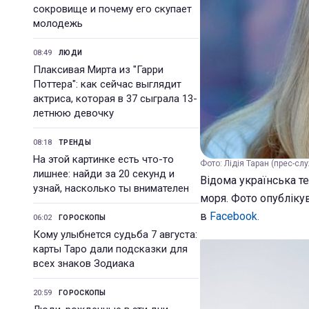
сокровище и почему его скупает
молодежь
08:49
ЛЮДИ
Плаксивая Мирта из "Гарри
Поттера": как сейчас выглядит
актриса, которая в 37 сыграла 13-
летнюю девочку
08:18
ТРЕНДЫ
На этой картинке есть что-то
Фото: Лідія Таран (прес-сл
лишнее: найди за 20 секунд и
Відома українська те
узнай, насколько ты внимателен
моря. Фото опублікув
в
Facebook.
06:02
ГОРОСКОПЫ
Кому улыбнется судьба 7 августа:
карты Таро дали подсказки для
всех знаков Зодиака
20:59
ГОРОСКОПЫ