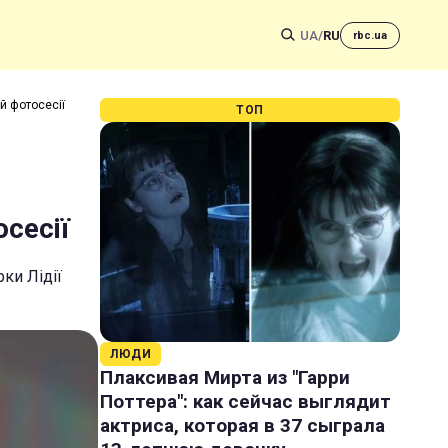
UA
/
RU
rbc.ua
й фотосесії
ТОП
сесії
ки Лідії
ЛЮДИ
Плаксивая Мирта из "Гарри
Поттера": как сейчас выглядит
актриса, которая в 37 сыграла