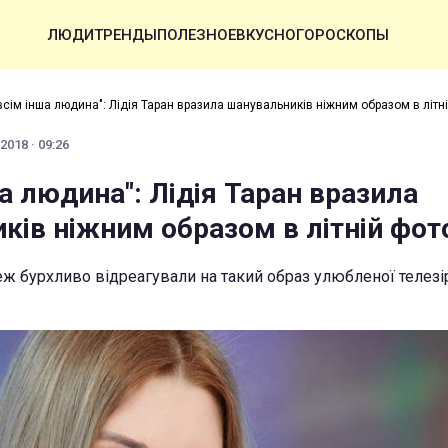
ЛЮДИ
ТРЕНДЫ
ПОЛЕЗНОЕ
ВКУСНО
ГОРОСКОПЫ
всім інша людина": Лідія Таран вразила шанувальників ніжним образом в літні
2018 · 09:26
а людина": Лідія Таран вразила
ків ніжним образом в літній фото
ж бурхливо відреагували на такий образ улюбленої телезір