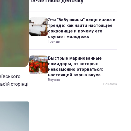
13-летнюю девочку
Эти "бабушкины" вещи снова в
тренде: как найти настоящее
сокровище и почему его
скупает молодежь
Тренды
Быстрые маринованные
помидоры, от которых
невозможно оторваться:
настоящий взрыв вкуса
Київського
Вкусно
воїй сторінці