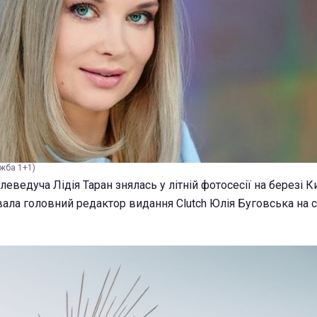
ужба 1+1)
леведуча Лідія Таран знялась у літній фотосесії на березі 
ала головний редактор видання Clutch Юлія Буговська на с