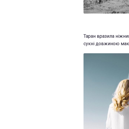
Таран вразила ніжним
сукні довжиною макс