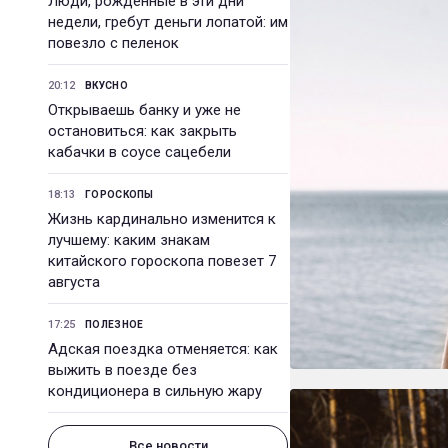
Люди, рожденные в эти дни
недели, гребут деньги лопатой: им
повезло с пеленок
20:12
ВКУСНО
Открываешь банку и уже не
остановиться: как закрыть
кабачки в соусе сацебели
18:13
ГОРОСКОПЫ
Жизнь кардинально изменится к
лучшему: каким знакам
китайского гороскопа повезет 7
августа
17:25
ПОЛЕЗНОЕ
Адская поездка отменяется: как
выжить в поезде без
кондиционера в сильную жару
Все новости