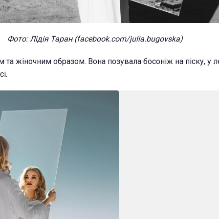
Фото: Лідія Таран (facebook.com/julia.bugovska)
 та жіночним образом. Вона позувала босоніж на піску, у ле
і.