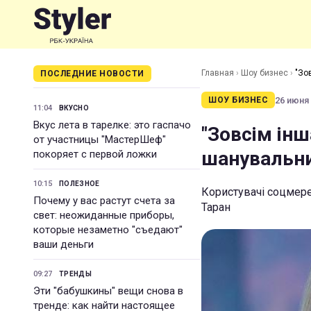
Главная
›
Шоу бизнес
›
"Зо
ПОСЛЕДНИЕ НОВОСТИ
26 июня 
ШОУ БИЗНЕС
11:04
ВКУСНО
Вкус лета в тарелке: это гаспачо
"Зовсім інш
от участницы "МастерШеф"
шанувальни
покоряет с первой ложки
10:15
ПОЛЕЗНОЕ
Користувачі соцмере
Почему у вас растут счета за
Таран
свет: неожиданные приборы,
которые незаметно "съедают"
ваши деньги
09:27
ТРЕНДЫ
Эти "бабушкины" вещи снова в
тренде: как найти настоящее