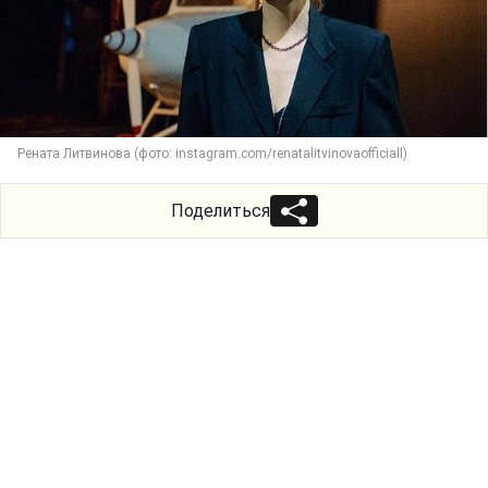
Рената Литвинова (фото: instagram.com/renatalitvinovaofficiall)
Поделиться