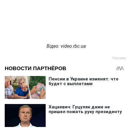
Відео: video.rbc.ua