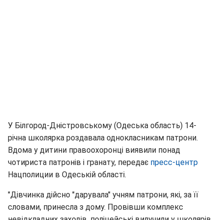
У Білгород-Дністровському (Одеська область) 14-
річна школярка роздавала однокласникам патрони.
Вдома у дитини правоохоронці виявили понад
чотириста патронів і гранату, передає
пресс-центр
Нацполиции в Одеській області.
"Дівчинка дійсно "дарувала" учням патрони, які, за її
словами, принесла з дому. Провівши комплекс
невідкладних заходів, поліцейські вилучили у школярів