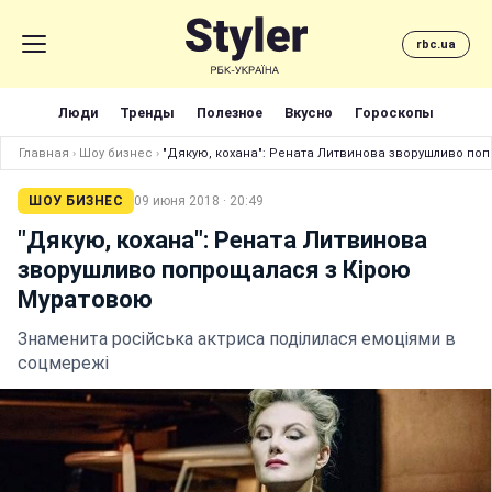
rbc.ua
Люди
Тренды
Полезное
Вкусно
Гороскопы
Главная
›
Шоу бизнес
›
"Дякую, кохана": Рената Литвинова зворушливо по
ШОУ БИЗНЕС
09 июня 2018 · 20:49
"Дякую, кохана": Рената Литвинова
зворушливо попрощалася з Кірою
Муратовою
Знаменита російська актриса поділилася емоціями в
соцмережі