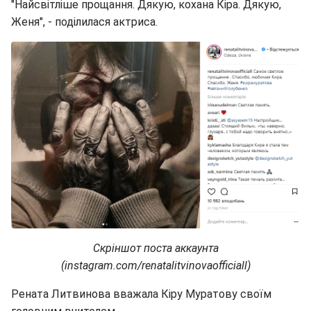
"Найсвітліше прощання. Дякую, кохана Кіра. Дякую,
Женя", - поділилася актриса.
Скріншот поста аккаунта
(instagram.com/renatalitvinovaofficiall)
Рената Литвинова вважала Кіру Муратову своїм