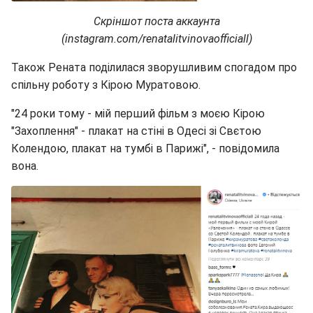
Скріншот поста аккаунта
(instagram.com/renatalitvinovaofficiall)
Також Рената поділилася зворушливим спогадом про
спільну роботу з Кірою Муратовою.
"24 роки тому - мій перший фільм з моєю Кірою
"Захоплення" - плакат на стіні в Одесі зі Свєтою
Колендою, плакат на тумбі в Парижі", - повідомила
вона.