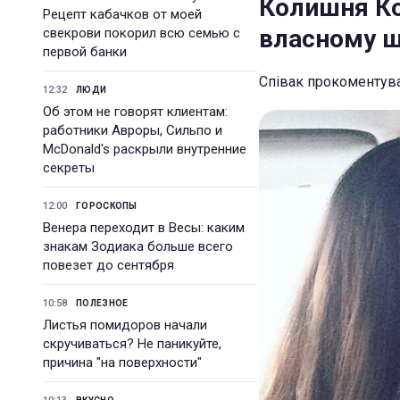
Колишня Ко
Рецепт кабачков от моей
власному ш
свекрови покорил всю семью с
первой банки
Співак прокоментува
12:32
ЛЮДИ
Об этом не говорят клиентам:
работники Авроры, Сильпо и
McDonald's раскрыли внутренние
секреты
12:00
ГОРОСКОПЫ
Венера переходит в Весы: каким
знакам Зодиака больше всего
повезет до сентября
10:58
ПОЛЕЗНОЕ
Листья помидоров начали
скручиваться? Не паникуйте,
причина "на поверхности"