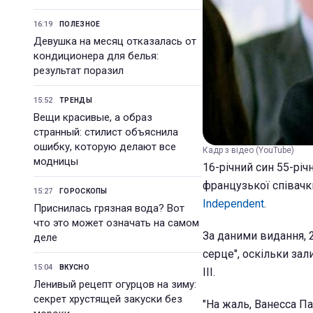
16:19
ПОЛЕЗНОЕ
Девушка на месяц отказалась от
кондиционера для белья:
результат поразил
15:52
ТРЕНДЫ
Вещи красивые, а образ
странный: стилист объяснила
ошибку, которую делают все
Кадр з відео (YouTube)
модницы
16-річний син 55-річ
французької співачк
15:27
ГОРОСКОПЫ
Independent
.
Приснилась грязная вода? Вот
что это может означать на самом
За даними видання, 
деле
серце", оскільки з
15:04
ВКУСНО
III.
Ленивый рецепт огурцов на зиму:
секрет хрустящей закуски без
"На жаль, Ванесса Па