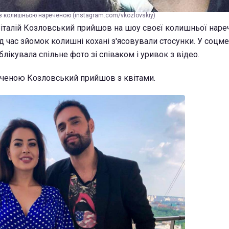
 з колишньою нареченою (instagram.com/vkozlovskiy)
Віталій Козловський прийшов на шоу своєї колишньої наре
д час зйомок колишні кохані з'ясовували стосунки. У соцм
лікувала спільне фото зі співаком і уривок з відео.
реченою Козловський прийшов з квітами.