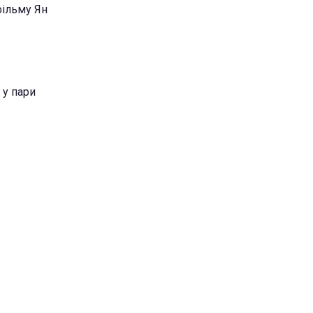
фільму Ян
 у пари