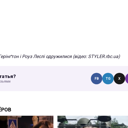
Герінґтон і Роуз Леслі одружилися (відео: STYLER.rbc.ua)
татья?
FB
TG
X
узьями