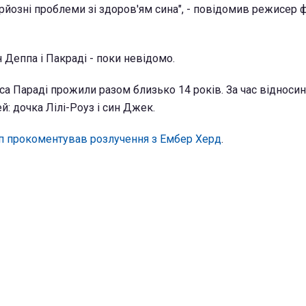
рйозні проблеми зі здоров'ям сина", - повідомив режисер 
 Деппа і Пакраді - поки невідомо.
са Параді прожили разом близько 14 років. За час відносин
й: дочка Лілі-Роуз і син Джек.
 прокоментував розлучення з Ембер Херд
.