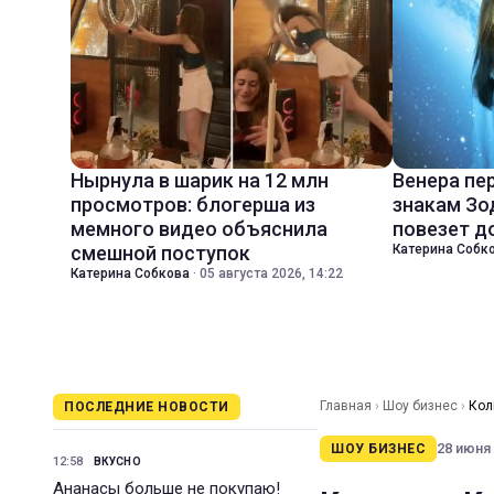
Нырнула в шарик на 12 млн
Венера пе
просмотров: блогерша из
знакам Зо
мемного видео объяснила
повезет д
смешной поступок
Катерина Собк
Катерина Собкова
·
05 августа 2026, 14:22
Главная
›
Шоу бизнес
›
Кол
ПОСЛЕДНИЕ НОВОСТИ
28 июня 
ШОУ БИЗНЕС
12:58
ВКУСНО
Ананасы больше не покупаю!