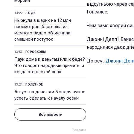
мороки
відсутньою через се
Гонсалес.
14:22
ЛЮДИ
Нырнула в шарик на 12 млн
Чим саме хворий син
просмотров: блогерша из
мемного видео объяснила
смешной поступок
Джонні Депп і Ванес
народилися двоє діте
13:57
ГОРОСКОПЫ
Паук дома к деньгам или к беде?
До речі,
Джонні Депп
Что говорят народные приметы и
когда это плохой знак
13:24
ПОЛЕЗНОЕ
Август на даче: эти 5 задач нужно
успеть сделать к началу осени
Все новости