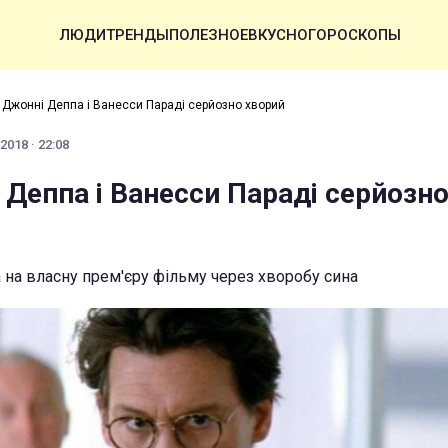
ЛЮДИ
ТРЕНДЫ
ПОЛЕЗНОЕ
ВКУСНО
ГОРОСКОПЫ
 Джонні Деппа і Ванесси Параді серйозно хворий
2018 · 22:08
 Деппа і Ванесси Параді серйозн
 на власну прем'єру фільму через хворобу сина