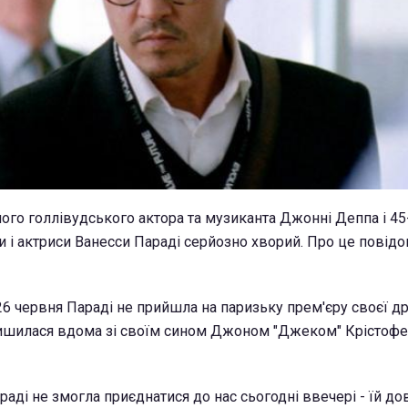
ного голлівудського актора та музиканта Джонні Деппа і 45
и і актриси Ванесси Параді серйозно хворий. Про це повід
26 червня Параді не прийшла на паризьку прем'єру своєї др
алишилася вдома зі своїм сином Джоном "Джеком" Крісто
раді не змогла приєднатися до нас сьогодні ввечері - їй до