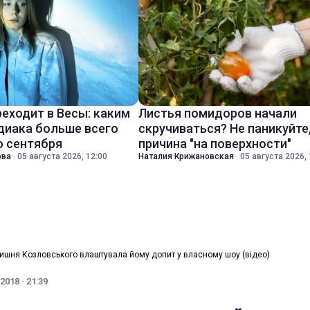
реходит в Весы: каким
Листья помидоров начали
диака больше всего
скручиваться? Не паникуйте
о сентября
причина "на поверхности"
ова
·
05 августа 2026, 12:00
Наталия Крижановская
·
05 августа 2026, 
ишня Козловського влаштувала йому допит у власному шоу (відео)
2018 · 21:39