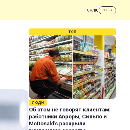
UA
/
RU
rbc.ua
ТОП
о
ЛЮДИ
Об этом не говорят клиентам:
работники Авроры, Сильпо и
McDonald's раскрыли