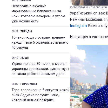
10:13
ВКУСНО
Невероятно вкусные
Фото: Віталій Козловський
маринованные баклажаны за
Український співак 
ночь: готовлю вечером, а утром
Рамины Есхакзай. Пі
уже можно есть
Instagram
Раміна опуб
09:27
ТРЕНДЫ
На зустріч з екс-на
Только люди с острым зрением
находят все 5 отличий: есть всего
40 секунд
08:40
ЛЮДИ
Удаленно и за 30 тысяч в месяц:
украинцы рассказали, существует
ли такая работа на самом деле
06:07
ГОРОСКОПЫ
Таро-гороскоп на 5 августа: какой
знак Зодиака получит шанс,
который нельзя потерять