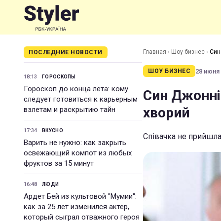
Главная
›
Шоу бизнес
›
Син
ПОСЛЕДНИЕ НОВОСТИ
28 июня 
ШОУ БИЗНЕС
18:13
ГОРОСКОПЫ
Гороскоп до конца лета: кому
Син Джонні
следует готовиться к карьерным
хворий
взлетам и раскрытию тайн
17:34
ВКУСНО
Співачка не прийшла
Варить не нужно: как закрыть
освежающий компот из любых
фруктов за 15 минут
16:48
ЛЮДИ
Ардет Бей из культовой "Мумии":
как за 25 лет изменился актер,
который сыграл отважного героя