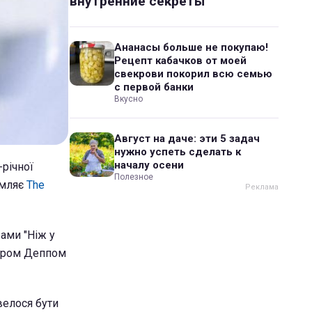
внутренние секреты
Ананасы больше не покупаю!
Рецепт кабачков от моей
свекрови покорил всю семью
с первой банки
Вкусно
Август на даче: эти 5 задач
нужно успеть сделать к
началу осени
-річної
Полезное
омляє
The
ами "Ніж у
фером Деппом
велося бути