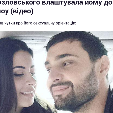
зловського влаштувала йому до
оу (відео)
в чутки про його сексуальну орієнтацію