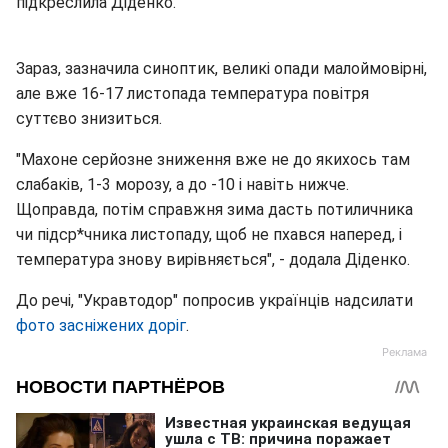
підкреслила Діденко.
Зараз, зазначила синоптик, великі опади малоймовірні,
але вже 16-17 листопада температура повітря
суттєво знизиться.
"Махоне серйозне зниження вже не до якихось там
слабаків, 1-3 морозу, а до -10 і навіть нижче.
Щоправда, потім справжня зима дасть потиличника
чи підср*чника листопаду, щоб не пхався наперед, і
температура знову вирівняється", - додала Діденко.
До речі, "Укравтодор" попросив українців надсилати
фото засніжених доріг
.