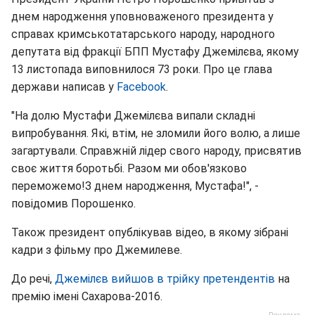
днем народження уповноваженого президента у
справах кримськотатарського народу, народного
депутата від фракції БПП Мустафу Джемілєва, якому
13 листопада виповнилося 73 роки. Про це глава
держави написав у
Facebook
.
"На долю Мустафи Джемілєва випали складні
випробування. Які, втім, не зломили його волю, а лише
загартували. Справжній лідер свого народу, присвятив
своє життя боротьбі. Разом ми обов'язково
переможемо!З днем народження, Мустафа!", -
повідомив Порошенко.
Також президент опублікував відео, в якому зібрані
кадри з фільму про Джемилеве.
До речі,
Джемілєв вийшов в трійку претендентів
на
премію імені Сахарова-2016.