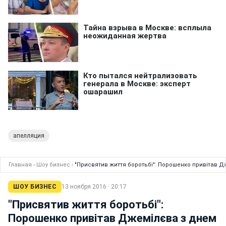
апелляция
Главная
›
Шоу бизнес
›
"Присвятив життя боротьбі": Порошенко привітав 
ШОУ БИЗНЕС
13 ноября 2016 · 20:17
"Присвятив життя боротьбі":
Порошенко привітав Джемілєва з днем