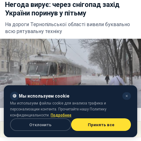
Негода вирує: через снігопад захід
України поринув у пітьму
На дороги Тернопільської області вивели буквально
всю рятувальну техніку
🍪
Мы используем cookie
✕
Мы используем файлы cookie для анализа трафика и
персонализации контента. Прочитайте нашу Политику
Фото: Сніг в Україні (ZN.ua)
конфиденциальности.
Подробнее
Отклонить
Принять все
Поделиться