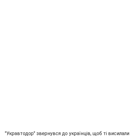
"Укравтодор" звернувся до українців, щоб ті висилали