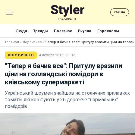
rbc.ua
Люди
Тренды
Полезное
Вкусно
Гороскопы
Главная
›
Шоу бизнес
›
"Тепер я бач
ШОУ БИЗНЕС
14 ноября 2016 · 08:46
"Тепер я бачив все": Притулу вразили
ціни на голландські помідори в
київському супермаркеті
Український шоумен знайшов на столичних прилавках
томати, які коштують у 26 дорожче "нормальних"
помідорів