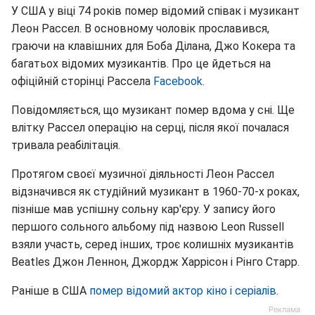
У США у віці 74 років помер відомий співак і музикант
Леон Рассел. В основному чоловік прославився,
граючи на клавішних для Боба Ділана, Джо Кокера та
багатьох відомих музикантів. Про це йдеться на
офіційній сторінці Рассела
Facebook
.
Повідомляється, що музикант помер вдома у сні. Ще
влітку Рассел операцію на серці, після якої почалася
тривала реабілітація.
Протягом своєї музичної діяльності Леон Рассел
відзначився як студійний музикант в 1960-70-х роках,
пізніше мав успішну сольну кар'єру. У запису його
першого сольного альбому під назвою Leon Russell
взяли участь, серед інших, троє колишніх музикантів
Beatles Джон Леннон, Джордж Харрісон і Рінго Старр.
Раніше в США
помер відомий актор кіно і серіалів
.