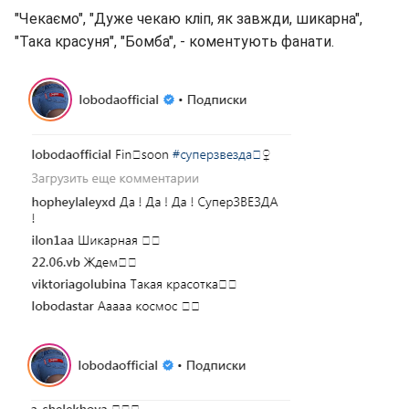
"Чекаємо", "Дуже чекаю кліп, як завжди, шикарна",
"Така красуня", "Бомба", - коментують фанати.