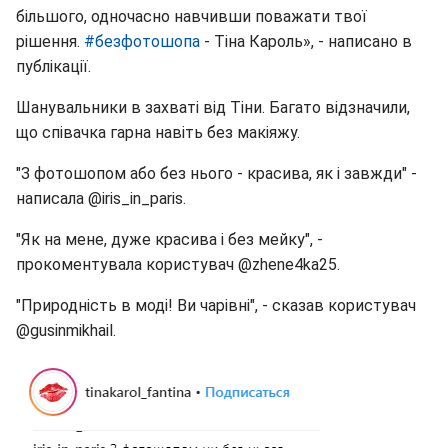
більшого, одночасно навчивши поважати твої
рішення.
#безфотошопа
- Тіна Кароль», - написано в
публікації.
Шанувальники в захваті від Тіни. Багато відзначили,
що співачка гарна навіть без макіяжу.
"З фотошопом або без нього - красива, як і завжди" -
написала @iris_in_paris.
"Як на мене, дуже красива і без мейку", -
прокоментувала користувач @zhene4ka25.
"Природність в моді! Ви чарівні", - сказав користувач
@gusinmikhail.