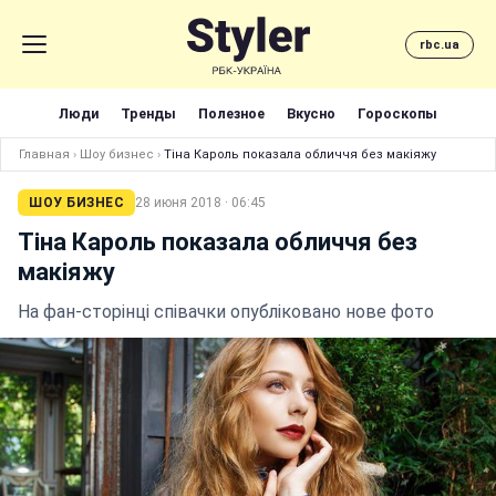
rbc.ua
Люди
Тренды
Полезное
Вкусно
Гороскопы
Главная
›
Шоу бизнес
›
Тіна Кароль показала обличчя без макіяжу
ШОУ БИЗНЕС
28 июня 2018 · 06:45
Тіна Кароль показала обличчя без
макіяжу
На фан-сторінці співачки опубліковано нове фото